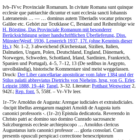
Ivb–IVvc
Provinciale Romanum
.
In civitate Romana sunt quinque
ecclesie que patriarchie dicuntur et sunt ecclesia sancti Iohannis
Lateranensis
… — …
dominus autem Tiberiadis vocatur princeps
Galilee etc
. Gehört zur Textklasse C, Bestand und Reihenfolge wie
H. Börsting
, Das Provinciale Romanum mit besonderer
Berücksichtigung seiner handschriftlichen Überlieferung, Diss.
Münster/Westf. 1936, Lengerich 1937, 17f. (ohne Kenntnis dieser
Hs.)
: Nr. 1–2, 3 abweichend (Kirchenstaat, Sizilien, Italien,
Dalmatien, Ungarn, Polen, Deutschland, England, Dänemark,
Norwegen, Schweden, Schottland, Irland, Sardinien, Frankreich,
Spanien und Portugal), 4–5, 7–12, 13 (De sedibus in Aegypto,
unvollständig), historische Kommentare sind meist weggelassen.
Druck:
Der Liber cancellariae apostolicae vom Jahre 1384 und der
Stilus palatii abbreviatus Dietrichs von Nieheim, hrsg. von
G. Erler
,
Leipzig 1888, 19–44;
Tangl
, 3–32.
Literatur:
Potthast Wegweiser
2,
942f.;
Rep. font.
5, 558f. – Vr–VIv leer.
1r–75v
Arnoldus de Augusta
:
Arengae iudiciales et extraiudiciales
.
›
Incipit libellus arengarum magistri Arnoldi de Augusta iuris
canonici professoris
‹
. (1r–2r)
Epistula dedicatoria
.
Reverendo in
Christo patri ac domino suo domino Cunrado sacrosancte
Salczburgensis ecclesie archiepiscopo … Arnoldus clericus
Augustanus iuris canonici professor … gloria consolari. Cum
presentis opusculi perspicaci correctione benescriptorum