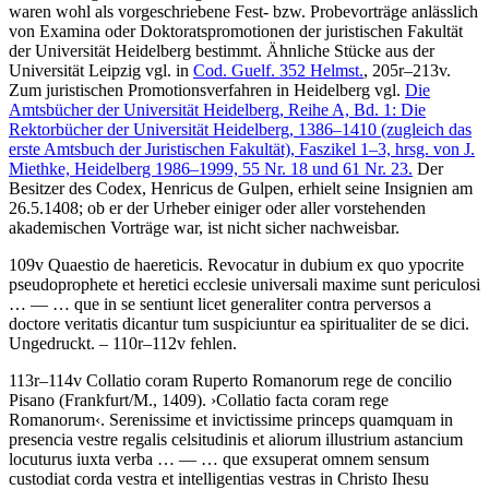
waren wohl als vorgeschriebene Fest- bzw. Probevorträge anlässlich
von Examina oder Doktoratspromotionen der juristischen Fakultät
der Universität Heidelberg bestimmt. Ähnliche Stücke aus der
Universität Leipzig vgl. in
Cod. Guelf. 352 Helmst.
, 205r–213v.
Zum juristischen Promotionsverfahren in Heidelberg vgl.
Die
Amtsbücher der Universität Heidelberg, Reihe A, Bd. 1: Die
Rektorbücher der Universität Heidelberg, 1386–1410 (zugleich das
erste Amtsbuch der Juristischen Fakultät), Faszikel 1–3, hrsg. von
J.
Miethke,
Heidelberg 1986–1999, 55 Nr. 18 und 61 Nr. 23.
Der
Besitzer des Codex, Henricus de Gulpen, erhielt seine Insignien am
26.5.1408; ob er der Urheber einiger oder aller vorstehenden
akademischen Vorträge war, ist nicht sicher nachweisbar.
109v
Quaestio de haereticis
.
Revocatur in dubium ex quo ypocrite
pseudoprophete et heretici ecclesie universali maxime sunt periculosi
… — …
que in se sentiunt licet generaliter contra perversos a
doctore veritatis dicantur tum suspiciuntur ea spiritualiter de se dici
.
Ungedruckt. – 110r–112v fehlen.
113r–114v
Collatio coram Ruperto Romanorum rege de concilio
Pisano
(Frankfurt/M., 1409)
.
›
Collatio facta coram rege
Romanorum
‹
.
Serenissime et invictissime princeps quamquam in
presencia vestre regalis celsitudinis et aliorum illustrium astancium
locuturus iuxta verba
… — …
que exsuperat omnem sensum
custodiat corda vestra et intelligentias vestras in Christo Ihesu