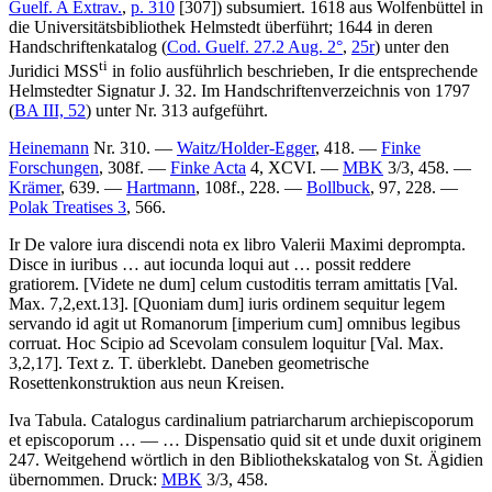
Guelf. A Extrav.
,
p. 310
[307]) subsumiert. 1618 aus Wolfenbüttel in
die Universitätsbibliothek Helmstedt überführt; 1644 in deren
Handschriftenkatalog (
Cod. Guelf. 27.2 Aug. 2°
,
25r
) unter den
ti
Juridici MSS
in folio
ausführlich beschrieben, Ir die entsprechende
Helmstedter Signatur
J. 32.
Im Handschriftenverzeichnis von 1797
(
BA III, 52
) unter Nr.
313
aufgeführt.
Heinemann
Nr. 310. —
Waitz/Holder-Egger
, 418. —
Finke
Forschungen
, 308f. —
Finke Acta
4, XCVI. —
MBK
3/3, 458. —
Krämer
, 639. —
Hartmann
, 108f., 228. —
Bollbuck
, 97, 228. —
Polak Treatises 3
, 566.
Ir
De valore iura discendi nota
ex libro Valerii Maximi deprompta
.
Disce in iuribus
…
aut iocunda loqui aut
…
possit reddere
gratiorem.
[Videte ne dum]
celum custoditis terram amittatis
[Val.
Max. 7,2,ext.13]
.
[Quoniam dum]
iuris ordinem sequitur legem
servando id agit ut Romanorum
[imperium cum]
omnibus legibus
corruat. Hoc Scipio ad Scevolam consulem loquitur
[Val. Max.
3,2,17]
.
Text z. T. überklebt. Daneben geometrische
Rosettenkonstruktion aus neun Kreisen.
Iva
Tabula
.
Catalogus cardinalium patriarcharum archiepiscoporum
et episcoporum
… — …
Dispensatio quid sit et unde duxit originem
247
. Weitgehend wörtlich in den Bibliothekskatalog von St. Ägidien
übernommen.
Druck:
MBK
3/3, 458.