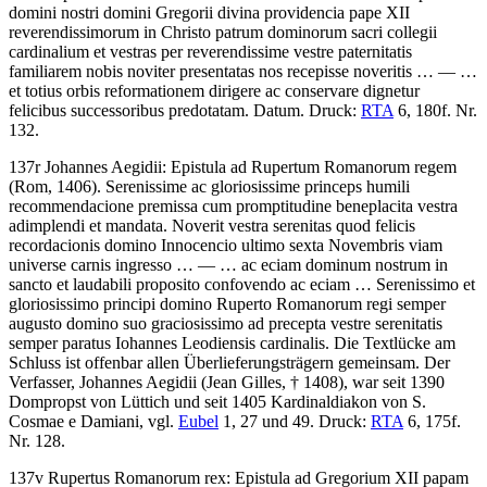
domini nostri domini Gregorii divina providencia pape XII
reverendissimorum in Christo patrum dominorum sacri collegii
cardinalium et vestras per reverendissime vestre paternitatis
familiarem nobis noviter presentatas nos recepisse noveritis
… — …
et totius orbis reformationem dirigere ac conservare dignetur
felicibus successoribus predotatam. Datum
.
Druck:
RTA
6, 180f. Nr.
132.
137r
Johannes Aegidii
:
Epistula ad Rupertum Romanorum regem
(Rom, 1406)
.
Serenissime ac gloriosissime princeps humili
recommendacione premissa cum promptitudine beneplacita vestra
adimplendi et mandata. Noverit vestra serenitas quod felicis
recordacionis domino Innocencio ultimo sexta Novembris viam
universe carnis ingresso
… — …
ac eciam dominum nostrum in
sancto et laudabili proposito confovendo ac eciam … Serenissimo et
gloriosissimo principi domino Ruperto Romanorum regi semper
augusto domino suo graciosissimo ad precepta vestre serenitatis
semper paratus Iohannes Leodiensis cardinalis
. Die Textlücke am
Schluss ist offenbar allen Überlieferungsträgern gemeinsam. Der
Verfasser, Johannes Aegidii (Jean Gilles, † 1408), war seit 1390
Dompropst von Lüttich und seit 1405 Kardinaldiakon von S.
Cosmae e Damiani, vgl.
Eubel
1, 27 und 49.
Druck:
RTA
6, 175f.
Nr. 128.
137v
Rupertus Romanorum rex
:
Epistula ad Gregorium XII papam