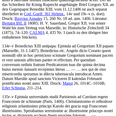
das Schreiben für König Ruprecht angehängte Brief Gregors XII. an
den Gegenpapst Benedikt XIII. vom 11.12.1406 ist auch separat
überliefert in
Cod. Guelf. 361 Helmst.
, 14v und 19r–v (s. dort).
Druck:
Bzovius Annales
15, 260 Nr. 18 ad. ann. 1406.
Literatur:
Bertalot IHL II
18085;
H. V. Sauerland
, Gregor XII. von seiner
Wahl bis zum Vertrag von Marseille, in: Historische Zeitschrift 34
(1875), 74–120;
CALMA
4, 435 Nr. 1 (auch zu den übrigen hier
enthaltenen Stücken).
134r–v
Benedictus XIII antipapa
:
Epistula ad Gregorium XII papam
(Marseille, 31.1.1407)
.
Benedictus etc. Angelo dicto Corario quem
nonnulli sibi in hoc pernicioso scismate Gregorium nominant pacem
et vere unionis affectum pariter et effectum. Per quendam
conversum ordinis fratrum Predicatorum tuas die quinta decima
huius mensis Januarii recepimus literas
… — …
nos qui de eius
misericordia speramus in dilecta tabernacula introducat Amen.
Datum Marsilie apud sanctum Victorem II kalendas Februarii
pontificatus nostri anno XIII
.
Druck:
Mansi
26, 1014C–1016B;
Erler Schisma
, 211–214.
135r–v
Epistula universitatis studii Parisiensis ad Carolum regem
Francorum de schismate
(Paris, 1406)
.
Christianissimo et orthodoxe
religionis zelantissimo principi Karolo dei gracia regi Francorum
illustrissimo. Sperabamus serenissime ac illustrissime princeps nostri
luctus ac divisionis ecclesie finem proxime futurum
… — …