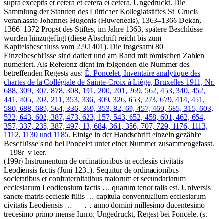
supra exceptis et cetera et cetera et cetera
. Ungedruckt. Die
Sammlung der Statuten des Lütticher Kollegiatstiftes St. Crucis
veranlasste Johannes Hugonis (Huweneals), 1363–1366 Dekan,
1366–1372 Propst des Stiftes, im Jahre 1363, spätere Beschlüsse
wurden hinzugefügt (diese Abschrift reicht bis zum
Kapitelsbeschluss vom 2.9.1401). Die insgesamt 80
Einzelbeschlüsse sind datiert und am Rand mit römischen Zahlen
numeriert. Als Referenz dient im folgenden die Nummer des
betreffenden Regests aus:
É. Poncelet
, Inventaire analytique des
chartes de la Collégiale de Sainte-Croix à Liège, Bruxelles 1911, Nr.
688, 309, 307, 878, 308, 191, 200, 201, 269, 562, 453, 340, 452,
441, 405, 202, 211, 353, 336, 309, 326, 653, 273, 679, 414, 451,
580, 688, 689, 564, 336, 369, 353, 82, 69, 457, 469, 685, 315, 603,
522, 643, 602, 387, 473, 623, 157, 543, 652, 458, 601, 462, 654,
357, 337, 235, 387, 497, 13, 684, 361, 356, 707, 729, 1176, 1113,
1112, 1130 und 1185.
Einige in der Handschrift einzeln gezählte
Beschlüsse sind bei Poncelet unter einer Nummer zusammengefasst.
– 198r–v leer.
(199r)
Instrumentum de ordinationibus in ecclesiis civitatis
Leodiensis factis
(Juni 1231)
.
Sequitur de ordinacionibus
societatibus et confraternitatibus maiorum et secundariarum
ecclesiarum Leodiensium factis
…
quarum tenor talis est. Universis
sancte matris ecclesie filiis
…
capitula conventualium ecclesiarum
civitatis Leodiensis
… — …
anno domini millesimo ducentesimo
trecesimo primo mense Iunio
. Ungedruckt, Regest bei
Poncelet
(s.