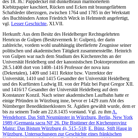
des 18. Jh.: Pappdeckel mit dunkelbraun marmoriertem
Kiebitzpapier kaschiert, Rücken und Ecken mit braungefärbtem
Schafsleder überzogen, zwischen 1764 und 1785 in der Werkstatt
des Buchbinders Anton Friedrich Wirck in Helmstedt angefertigt,
vgl.
Lesser Geschichte
, XLVII.
Herkunft: Aus dem Besitz des Heidelberger Rechtsgelehrten
Henricus de Gulpen (Besitzvermerk Ir:
Gulpen
), der darin
zahlreiche, vordem wohl unabhängig überlieferte Zeugnisse seiner
politischen und akademischen Tätigkeit zusammenstellte. Heinrich
von Gulpen war nach dem Studium des Kirchenrechts an der
Universität Heidelberg und der kanonistischen Doktorpromotion am
28.5.1408 dort von 1408–1416 Professor der nova iura
(Dekretalen), 1409 und 1411 Rektor bzw. Vizerektor der
Universität, 1410 und 1415 Gesandter der Universität Heidelberg
und des Kurfürsten Ludwig III. von der Pfalz bei Papst Gregor XII.
und 1416/17 Gesandter der Universität Heidelberg auf dem
Konstanzer Konzil. Nach seiner akademischen Laufbahn hatte er
einige Pfründen in Würzburg inne, bevor er 1429 zum Abt des
Nürnberger Benediktinerklosters St. Ägidien gewählt wurde, dem er
bis zu seinem Tode am 22.8.1435 vorstand. Vgl. zu ihm
A.
Wendehorst
, Das Stift Neumünster in Würzburg, Berlin, New York
1989 (Germania sacra NF 26. Die Bistümer der Kirchenprovinz
Mainz: Das Bistum Würzburg 4), 515–518;
E. Bünz
, Stift Haug in
Würzburg. Untersuchungen zur Geschichte eines fränkischen