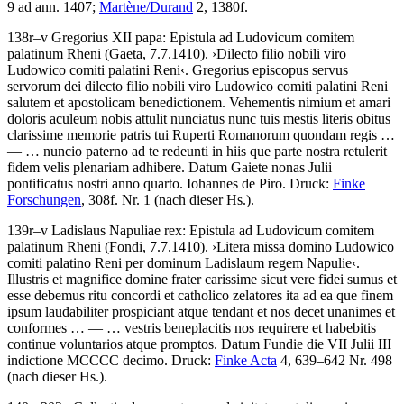
9 ad ann. 1407;
Martène/Durand
2, 1380f.
138r–v
Gregorius XII papa
:
Epistula ad Ludovicum comitem
palatinum Rheni
(Gaeta, 7.7.1410)
.
›
Dilecto filio nobili viro
Ludowico comiti palatini Reni
‹
.
Gregorius episcopus servus
servorum dei dilecto filio nobili viro Ludowico comiti palatini Reni
salutem et apostolicam benedictionem. Vehementis nimium et amari
doloris aculeum nobis attulit nunciatus nunc tuis mestis literis obitus
clarissime memorie patris tui Ruperti Romanorum quondam regis
…
— …
nuncio paterno ad te redeunti in hiis que parte nostra retulerit
fidem velis plenariam adhibere. Datum Gaiete nonas Julii
pontificatus nostri anno quarto. Iohannes de Piro.
Druck:
Finke
Forschungen
, 308f. Nr. 1 (nach dieser Hs.).
139r–v
Ladislaus Napuliae rex
:
Epistula ad Ludovicum comitem
palatinum Rheni
(Fondi, 7.7.1410)
.
›
Litera missa domino Ludowico
comiti palatino Reni per dominum Ladislaum regem Napulie
‹
.
Illustris et magnifice domine frater carissime sicut vere fidei sumus et
esse debemus ritu concordi et catholico zelatores ita ad ea que finem
ipsum laudabiliter prospiciant atque tendant et nos decet unanimes et
conformes
… — …
vestris beneplacitis nos requirere et habebitis
continue voluntarios atque promptos. Datum Fundie die VII Julii III
indictione MCCCC decimo
.
Druck:
Finke Acta
4, 639–642 Nr. 498
(nach dieser Hs.).