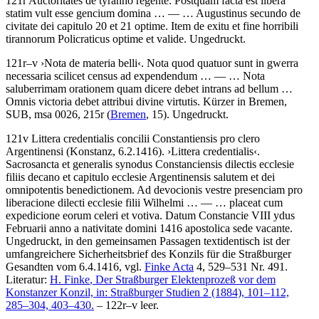
121r
Auctoritates de tyranno regente
.
Postquam facta est libera
statim vult esse gencium domina
… — …
Augustinus secundo de
civitate dei capitulo 20 et 21 optime. Item de exitu et fine horribili
tirannorum Policraticus optime et valide
. Ungedruckt.
121r–v
›
Nota de materia belli
‹
.
Nota quod quatuor sunt in gwerra
necessaria scilicet census ad expendendum
… — …
Nota
saluberrimam orationem quam dicere debet intrans ad bellum
…
Omnis victoria debet attribui divine virtutis
. Kürzer in Bremen,
SUB, msa 0026, 215r (
Bremen
, 15). Ungedruckt.
121v
Littera credentialis concilii Constantiensis pro clero
Argentinensi
(Konstanz, 6.2.1416).
›
Littera credentialis
‹
.
Sacrosancta et generalis synodus Constanciensis dilectis ecclesie
filiis decano et capitulo ecclesie Argentinensis salutem et dei
omnipotentis benedictionem. Ad devocionis vestre presenciam pro
liberacione dilecti ecclesie filii Wilhelmi
… — …
placeat cum
expedicione eorum celeri et votiva. Datum Constancie VIII ydus
Februarii anno a nativitate domini 1416 apostolica sede vacante
.
Ungedruckt, in den gemeinsamen Passagen textidentisch ist der
umfangreichere Sicherheitsbrief des Konzils für die Straßburger
Gesandten vom 6.4.1416, vgl.
Finke Acta
4, 529–531 Nr. 491.
Literatur:
H. Finke
, Der Straßburger Elektenprozeß vor dem
Konstanzer Konzil, in: Straßburger Studien 2 (1884), 101–112,
285–304, 403–430.
– 122r–v leer.