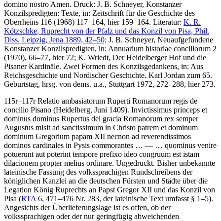
domino nostro Amen
.
Druck:
J. B. Schneyer
, Konstanzer
Konzilspredigten: Texte, in: Zeitschrift für die Geschichte des
Oberrheins 116 (1968) 117–164, hier 159–164.
Literatur:
K. R.
Kötzschke
, Ruprecht von der Pfalz und das Konzil von Pisa, Phil.
Diss. Leipzig, Jena 1889, 42–50;
J. B. Schneyer
, Neuaufgefundene
Konstanzer Konzilspredigten, in: Annuarium historiae conciliorum 2
(1970), 66–77, hier 72;
K. Wriedt
, Der Heidelberger Hof und die
Pisaner Kardinäle. Zwei Formen des Konzilsgedankens, in: Aus
Reichsgeschichte und Nordischer Geschichte. Karl Jordan zum 65.
Geburtstag, hrsg. von
dems.
u.a., Stuttgart 1972, 272–288, hier 273.
115r–117r
Relatio ambasiatorum Ruperti Romanorum regis de
concilio Pisano
(Heidelberg, Juni 1409)
.
Invictissimus princeps et
dominus dominus Rupertus dei gracia Romanorum rex semper
Augustus misit ad sanctissimum in Christo patrem et dominum
dominum Gregorium papam XII necnon ad reverendissimos
dominos cardinales in Pysis commorantes
… — …
quominus venire
potuerunt aut poterint tempore prefixo ideo congruum est istam
dilacionem propter melius ordinare
. Ungedruckt. Bisher unbekannte
lateinische Fassung des volkssprachigen Rundschreibens der
königlichen Kanzlei an die deutschen Fürsten und Städte über die
Legation König Ruprechts an Papst Gregor XII und das Konzil von
Pisa (
RTA
6, 471–476 Nr. 283, der lateinische Text umfasst § 1–5).
Angesichts der Überlieferungslage ist es offen, ob der
volkssprachigen oder der nur geringfügig abweichenden