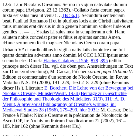
123r–125r
Nicolaus Oresmius
:
Sermo in vigilia nativitatis domini
coram papa
(Avignon, 23.12.1363)
.
›
Collatio facta coram papa
‹
.
Iuxta est salus mea ut veniat …
[Is 56,1]
. Secundum sentenciam
beati Pauli ad Romanos II et in pluribus locis ante Christi nativitatem
totus mundus erat divisus in duo genera hominum scilicet Iudeos et
gentiles
… — …
Ysaias LI salus mea in sempiternum erit. Hanc
salutem nobis concedat pater et filius et spiritus sanctus Amen
.
›
Hunc sermonem fecit magister Nicholaus Oeren coram papa
o
Urbano V
et cardinalibus in vigilia nativitatis dominice que fuit
quarta dominica adventus anno domini M CCC LXIII ipsius anno
secundo etc
‹
.
Druck:
Flacius Catalogus 1556
,
878
–
895
(editio
princeps nach dieser Hs., vgl. die oben gen. Anstreichungen im Text
zur Druckvorbereitung);
M. Caesar
, Prêcher
coram papa Urbano V
.
Édition et commentaire d'un sermon de Nicole Oresme, in: Revue
Mabillon N.S. 19 (2008), 191–229, Text 218–229 (ohne Kenntnis
dieser Hs.).
Literatur:
E. Borchert
, Die Lehre von der Bewegung bei
Nicolaus Oresme, Münster/Westf. 1934 (Beiträge zur Geschichte
der Philosophie und Theologie des Mittelalters 31/3), 11f.;
A. D.
Menut
, A provisorial bibliography of Oresme’s writings, in:
Mediaeval Studies 28 (1966), 279–299, hier 293f.;
M. Caesar
, De la
France à l'Italie: Nicole Oresme et la prédication de Nicoluccio de
Ascoli OP, in: Archivum fratrum Praedicatorum 72 (2002), 161–
185, hier 162 (ohne Kenntnis dieser Hs.).