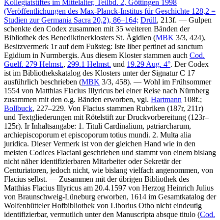
Kollegiatstiftes im Mittelalter, Teilbd. 2, Göttingen 1998
(Veröffentlichungen des Max-Planck-Institus für Geschichte 128,2 =
Studien zur Germania Sacra 20,2), 86–164;
Drüll
, 213f. — Gulpen
schenkte den Codex zusammen mit 35 weiteren Bänden der
Bibliothek des Benediktinerklosters St. Ägidien (
MBK
3/3, 424),
Besitzvermerk 1r auf dem Fußsteg:
Iste liber pertinet ad sanctum
Egidium in Nurmbergis
. Aus diesem Kloster stammen auch
Cod.
Guelf. 279 Helmst.
,
299.1 Helmst.
und
19.29 Aug. 4°
. Der Codex
ist im Bibliothekskatalog des Klosters unter der Signatur
C 17
ausführlich beschrieben (
MBK
3/3, 458). — Wohl im Frühsommer
1554 von Matthias Flacius Illyricus bei einer Reise nach Nürnberg
zusammen mit den o.g. Bänden erworben, vgl.
Hartmann
108f.;
Bollbuck
, 227–229. Von Flacius stammen Rubriken (187r, 211r)
und Textgliederungen mit Rötelstift zur Druckvorbereitung (123r–
125r). Ir Inhaltsangabe:
1. Tituli Cardinalium, patriarcharum,
archiepiscoporum et episcoporum totius mundi. 2. Multa alia
juridica
. Dieser Vermerk ist von der gleichen Hand wie in den
meisten Codices Flaciani geschrieben und stammt von einem bislang
nicht näher identifizierbaren Mitarbeiter oder Sekretär der
Centuriatoren, jedoch nicht, wie bislang vielfach angenommen, von
Flacius selbst. — Zusammen mit der übrigen Bibliothek des
Matthias Flacius Illyricus am 20.4.1597 von Herzog Heinrich Julius
von Braunschweig-Lüneburg erworben, 1614 im Gesamtkatalog der
Wolfenbütteler Hofbibliothek von Liborius Otho nicht eindeutig
identifizierbar, vermutlich unter den
Manuscripta absque titulo
(
Cod.