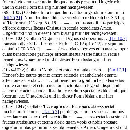
fructu diviciarum securo in illo quod nobis prestaret
. Ungedruckt
und in dieser Form bislang nur hier nachgewiesen.
(99r–100v)
Collatio 'Intra in gaudium'
.
Intra in gaudium domini tui
[Mt 25,21]
. Nam dominus fideli servo vicem reddere debet XXII q.
V 'De forma'
[C.22 qu.5 c.18]
… — …
cuius gaudii nos participes
efficere dignetur Ihesus Christus in secula benedictus Amen
.
Ungedruckt und in dieser Form bislang nur hier nachgewiesen.
(100v–102r)
Collatio 'Dignus est'
.
Dignus est operarius
…
[Lc 10,7]
transsumptive XII q. I canone 'Ex hiis'
[C.12 q.1 c.22]
de sepultura
capitulo I
[X 3.28.1]
… — …
descendat super vos et maneat semper
cuius benedictione particeps efficiat Ihesus Marie filius in secula
benedictus
. Ungedruckt und in dieser Form bislang nur hier
nachgewiesen.
(102r–103v)
Collatio 'Ambula et esto'
.
Ambula et esto …
[Gn 17,1]
.
Honorabiles patres quanto amore sciencia sit anhelanda quanta
affectione sicienda
… — …
ut bene merito gradum baccalaureatus
in iure canonico et cetera necnon auctoritatem legendi disputandi
ceterosque actus exercendi ad hunc gradum spectantes hic et ubique
locorum etc
. Ungedruckt und in dieser Form bislang nur hier
nachgewiesen.
(103v–104v)
Collatio 'Ecce agricola'
.
Ecce agricola exspectat
preciosum fructum
…
[Iac 5,7]
per dei graciam in sacris canonibus
baccalaureandus ex duobus extollitur
… — …
exspectacio vestra sit
fructus gratissimus et eterna gloria quam vobis et nobis prestare
dignetur trinitas per infinita secula benedicta Amen
. Ungedruckt und