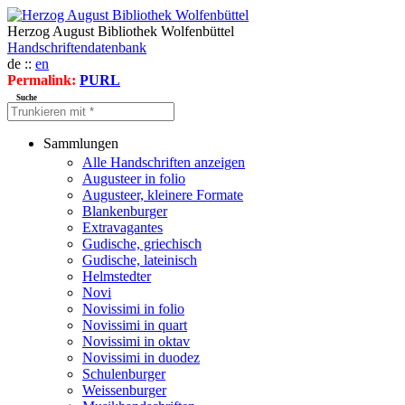
Herzog August Bibliothek Wolfenbüttel
Handschriftendatenbank
de ::
en
Permalink:
PURL
Suche
Sammlungen
Alle Handschriften anzeigen
Augusteer in folio
Augusteer, kleinere Formate
Blankenburger
Extravagantes
Gudische, griechisch
Gudische, lateinisch
Helmstedter
Novi
Novissimi in folio
Novissimi in quart
Novissimi in oktav
Novissimi in duodez
Schulenburger
Weissenburger