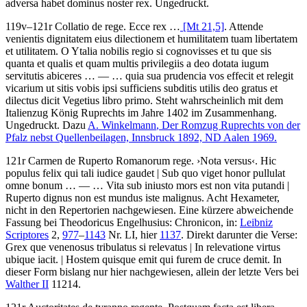
adversa habet dominus noster rex
. Ungedruckt.
119v–121r
Collatio de rege
.
Ecce rex …
[Mt 21,5]
. Attende
venientis dignitatem eius dilectionem et humilitatem tuam libertatem
et utilitatem. O Ytalia nobilis regio si cognovisses et tu que sis
quanta et qualis et quam multis privilegiis a deo dotata iugum
servitutis abiceres
… — …
quia sua prudencia vos effecit et relegit
vicarium ut sitis vobis ipsi sufficiens subditis utilis deo gratus et
dilectus dicit Vegetius libro primo
. Steht wahrscheinlich mit dem
Italienzug König Ruprechts im Jahre 1402 im Zusammenhang.
Ungedruckt. Dazu
A. Winkelmann
, Der Romzug Ruprechts von der
Pfalz nebst Quellenbeilagen, Innsbruck 1892, ND Aalen 1969.
121r
Carmen de Ruperto Romanorum rege
.
›
Nota versus
‹
.
Hic
populus felix qui tali iudice gaudet | Sub quo viget honor pullulat
omne bonum
… — …
Vita sub iniusto mors est non vita putandi |
Ruperto dignus non est mundus iste malignus.
Acht Hexameter,
nicht in den Repertorien nachgewiesen. Eine kürzere abweichende
Fassung bei Theodoricus Engelhusius: Chronicon, in:
Leibniz
Scriptores
2,
977
–
1143
Nr. LI, hier
1137
. Direkt darunter die Verse:
Grex que venenosus tribulatus si relevatus | In relevatione virtus
ubique iacit. | Hostem quisque emit qui furem de cruce demit.
In
dieser Form bislang nur hier nachgewiesen, allein der letzte Vers bei
Walther II
11214.