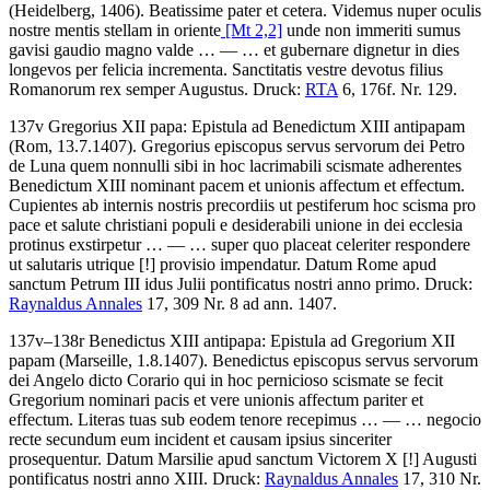
(Heidelberg, 1406)
.
Beatissime pater et cetera. Videmus nuper oculis
nostre mentis stellam in oriente
[Mt 2,2]
unde non immeriti sumus
gavisi gaudio magno valde
… — …
et gubernare dignetur in dies
longevos per felicia incrementa. Sanctitatis vestre devotus filius
Romanorum rex semper Augustus
.
Druck:
RTA
6, 176f. Nr. 129.
137v
Gregorius XII papa
:
Epistula ad Benedictum XIII antipapam
(Rom, 13.7.1407)
.
Gregorius episcopus servus servorum dei Petro
de Luna quem nonnulli sibi in hoc lacrimabili scismate adherentes
Benedictum XIII nominant pacem et unionis affectum et effectum.
Cupientes ab internis nostris precordiis ut pestiferum hoc scisma pro
pace et salute christiani populi e desiderabili unione in dei ecclesia
protinus exstirpetur
… — …
super quo placeat celeriter respondere
ut salutaris utrique
[!]
provisio impendatur. Datum Rome apud
sanctum Petrum III idus Julii pontificatus nostri anno primo
.
Druck:
Raynaldus Annales
17, 309 Nr. 8 ad ann. 1407.
137v–138r
Benedictus XIII antipapa
:
Epistula ad Gregorium XII
papam
(Marseille, 1.8.1407)
.
Benedictus episcopus servus servorum
dei Angelo dicto Corario qui in hoc pernicioso scismate se fecit
Gregorium nominari pacis et vere unionis affectum pariter et
effectum. Literas tuas sub eodem tenore recepimus
… — …
negocio
recte secundum eum incident et causam ipsius sinceriter
prosequentur. Datum Marsilie apud sanctum Victorem X
[!]
Augusti
pontificatus nostri anno XIII
.
Druck:
Raynaldus Annales
17, 310 Nr.