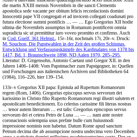
die martis XXIII mensis Novembris in die sancti Clementis
apostolica sede vacante per obitum felicis recordacionis domini
Innocentii pape VII congregati et ad invicem collegati coadunati pro
futura electione summi pontificis
… — …
Ego Gregorius XII hodie
ultima die Novembris assumptus in Romanum pontificem omnia
supradicta sic ut premittitur iuro voveo promitto et confirmo
. Auch
in
Cod. Guelf. 361 Helmst.
, 15r–16r, nochmals 17r, 20r–v.
Druck:
M. Souchon
, Die Papstwahlen in der Zeit des großen Schismas.
Entwicklung und Verfassungskämpfe des Kardinalates von 1378 bis
1417, Bd. 1, Braunschweig 1898, ND Aalen 1970, 285–295.
Literatur:
D. Girgensohn
, Antonio Caetani und Gregor XII. in den
Jahren 1406–1408: Vom Papstmacher zum Papstgegner, in: Quellen
und Forschungen aus italienischen Archiven und Bibliotheken 64
(1984), 116–226, hier 139–154.
133r–v
Gregorius XII papa
:
Epistula ad Rupertum Romanorum
regem
(Rom, 1406)
.
Gregorius episcopus servus servorum dei
karissimo in Christo filio Ruperto Romanorum regi illustri salutem et
apostolicam benedictionem. Eo celerius carissime fili literas nostras
…
tenor autem literarum
…
est talis: Gregorius episcopus servus
servorum dei et cetera Petro de Luna
… — …
nam ante nostre
coronacionis solempnia usus prefate bulle cum huiusmodi
impressione nominis non habetur. Datum Rome apud sanctum
Petrum decima die ab assumpcione nostra undecima vero Decembris
anno a nativitate domini millesimo quadringentesimo sexto
. Der an