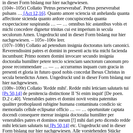
in dieser Form bislang nur hier nachgewiesen.
(104v–105r)
Collatio 'Petrus perseverabat'
.
Petrus perseverabat
pulsans …
[Act 12,16]
. Quanto amore sciencia sit anhelanda quanta
affectione sicienda quanto ardore concupiscenda quanta
exspectacione suspiranda
… — …
omnibus hic astantibus vobis et
michi concedere dignetur trinitas cui est imperium in secula
seculorum Amen.
Ungedruckt und in dieser Form bislang nur hier
nachgewiesen. – 105v–106v leer.
(107r–108r)
Collatio ad petendum insignia doctoratus iuris canonici
.
Reverendissimi patres et domini in presenti actu tria michi facienda
incumbunt: Primo nomen domini invocare secundo insignia
doctoralia humiliter petere tercio scienciam sanctorum canonum pro
posse recommendare
… — …
accurramus inquam cum gracia in
presenti et gloria in futuro quod nobis concedat Ihesus Christus in
secula benedictus Amen
. Ungedruckt und in dieser Form bislang nur
hier nachgewiesen.
(108v–109r)
Collatio 'Redde mihi'
.
Redde mihi leticiam salutaris tui
[Ps 50,14]
de penitencia distinctione II 'Si enim inquit'
[De poen.
D.2 c.40]
. Venerabiles patres et domini novit vestra paternitas
qualiter prothoplausti rubigine humana contaminata condicio sic
memorialis cellule eclipsatur officio
… — …
oportunitate captata
docendi consequere merear insignia doctoralia humiliter per
venerabiles patres et dominos meum
[!]
mihi dari peto dicendo redde
mihi leticiam salutaris tui
[Ps 50,14]
etc
. Ungedruckt und in dieser
Form bislang nur hier nachgewiesen. Alle vorstehenden Stücke