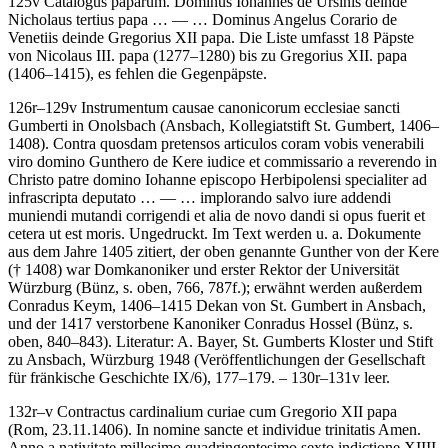
125v
Catalogus paparum
.
Dominus Iohannes de Ursinis deinde
Nicholaus tertius papa
… — …
Dominus Angelus Corario de
Venetiis deinde Gregorius XII papa
. Die Liste umfasst 18 Päpste
von Nicolaus III. papa (1277–1280) bis zu Gregorius XII. papa
(1406–1415), es fehlen die Gegenpäpste.
126r–129v
Instrumentum causae canonicorum ecclesiae sancti
Gumberti in Onolsbach
(Ansbach, Kollegiatstift St. Gumbert, 1406–
1408)
.
Contra quosdam pretensos articulos coram vobis venerabili
viro domino Gunthero de Kere iudice et commissario a reverendo in
Christo patre domino Iohanne episcopo Herbipolensi specialiter ad
infrascripta deputato
… — …
implorando salvo iure addendi
muniendi mutandi corrigendi et alia de novo dandi si opus fuerit et
cetera ut est moris
. Ungedruckt. Im Text werden u. a. Dokumente
aus dem Jahre 1405 zitiert, der oben genannte Gunther von der Kere
(† 1408) war Domkanoniker und erster Rektor der Universität
Würzburg (
Bünz
, s. oben, 766, 787f.); erwähnt werden außerdem
Conradus Keym
, 1406–1415 Dekan von St. Gumbert in Ansbach,
und der 1417 verstorbene Kanoniker
Conradus Hossel
(
Bünz
, s.
oben, 840–843).
Literatur:
A. Bayer
, St. Gumberts Kloster und Stift
zu Ansbach, Würzburg 1948 (Veröffentlichungen der Gesellschaft
für fränkische Geschichte IX/6), 177–179. – 130r–131v leer.
132r–v
Contractus cardinalium curiae cum Gregorio XII papa
(Rom, 23.11.1406)
.
In nomine sancte et individue trinitatis Amen.
Anno a nativitate millesimo quadringentesimo sexto indictione XIIII