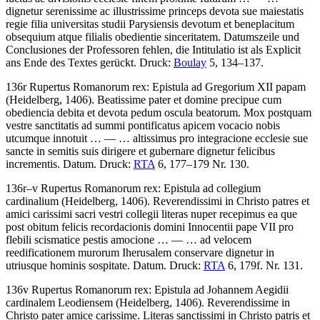
dignetur serenissime ac illustrissime princeps devota sue maiestatis
regie filia universitas studii Parysiensis devotum et beneplacitum
obsequium atque filialis obedientie sinceritatem
. Datumszeile und
Conclusiones der Professoren fehlen, die Intitulatio ist als Explicit
ans Ende des Textes gerückt.
Druck:
Boulay
5, 134–137.
136r
Rupertus Romanorum rex
:
Epistula ad Gregorium XII papam
(Heidelberg, 1406)
.
Beatissime pater et domine precipue cum
obediencia debita et devota pedum oscula beatorum. Mox postquam
vestre sanctitatis ad summi pontificatus apicem vocacio nobis
utcumque innotuit
… — …
altissimus pro integracione ecclesie sue
sancte in semitis suis dirigere et gubernare dignetur felicibus
incrementis. Datum
.
Druck:
RTA
6, 177–179 Nr. 130.
136r–v
Rupertus Romanorum rex
:
Epistula ad collegium
cardinalium
(Heidelberg, 1406)
.
Reverendissimi in Christo patres et
amici carissimi sacri vestri collegii literas nuper recepimus ea que
post obitum felicis recordacionis domini Innocentii pape VII pro
flebili scismatice pestis amocione
… — …
ad velocem
reedificationem murorum Iherusalem conservare dignetur in
utriusque hominis sospitate. Datum
.
Druck:
RTA
6, 179f. Nr. 131.
136v
Rupertus Romanorum rex
:
Epistula ad Johannem Aegidii
cardinalem Leodiensem
(Heidelberg, 1406)
.
Reverendissime in
Christo pater amice carissime. Literas sanctissimi in Christo patris et