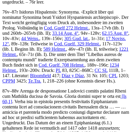
ungedruckt. – 76r leer.
76v–87r
Isidorus Hispalensis
:
Synonyma
.
›
Explicit liber qui
nominatur Synonima beati Ysidori Hyspaniensis archiepiscopi
‹
. Der
Text weicht geringfügig vom Druck ab, insbesondere im zweiten
Prolog. Vollständig in
Cod. Guelf 272 Helmst.
, 13ra–17vb (lib. I)
und 260rb–265vb (lib. II);
33.14 Aug. 4°
, 94v–128v;
62.15 Aug. 8°
,
10v–83v;
44 Weiss.
, 139r–156v;
305 Gud. lat.
, 1r–31r;
17 Noviss.
12°
, 89r–128r. Teilweise in
Cod. Guelf. 329 Helmst.
, 117r–123v
(lib. I, Beginn lib. II);
589 Helmst.
, 46v–47r (lib. II, teilweise);
1221
Helmst.
, 65r–71r (lib. I). Die unter dem Titel "Libellus aureus de
contemptu mundi" tradierte Exzerptsammlung aus dem zweiten
Buch findet sich in
Cod. Guelf. 708 Helmst.
, 188v–196r;
1234
Helmst.
, 193r–200v.
Druck:
PL
83, 825C–868C;
CC SL
111B, 1–
147.
Literatur:
Bloomfield
417;
Díaz y Díaz
, 31 Nr. 105;
CPL
1203;
CPPM
3425;
Te.Tra.
1, 218–226 (ohne Kenntnis dieser Hs.).
87v–88v
Arenga de desponsatione Ludovici comitis palatini Rheni
cum Mathilda ducissa de Savoia
.
Gloria domini super te orta est
[Is
60,1]
. Verba ista in epistola presentis festivitatis Epiphaniarum
contenta licet ad consolacionem civitatis Iherusalem dicta
… — …
amicicia et parentela modo predicto coniungi dignetur declarare nam
ad hoc ut predixi sufficientem habemus auctoritatem etc
.
Ungedruckt. Das Datum der an einem Epiphaniastag (6.1.)
gehaltenen Rede ist vermutlich auf 1417 oder 1418 anzusetzen;