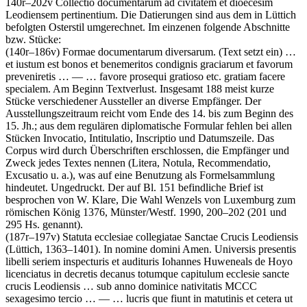
140r–202v
Collectio documentarum ad civitatem et dioecesim
Leodiensem pertinentium
. Die Datierungen sind aus dem in Lüttich
befolgten Osterstil umgerechnet. Im einzenen folgende Abschnitte
bzw. Stücke:
(140r–186v)
Formae documentarum diversarum
.
(Text setzt ein)
…
et iustum est bonos et benemeritos condignis graciarum et favorum
preveniretis
… — …
favore prosequi gratioso etc. gratiam facere
specialem.
Am Beginn Textverlust. Insgesamt 188 meist kurze
Stücke verschiedener Aussteller an diverse Empfänger. Der
Ausstellungszeitraum reicht vom Ende des 14. bis zum Beginn des
15. Jh.; aus dem regulären diplomatische Formular fehlen bei allen
Stücken Invocatio, Intitulatio, Inscriptio und Datumszeile. Das
Corpus wird durch Überschriften erschlossen, die Empfänger und
Zweck jedes Textes nennen (
Litera
,
Notula
,
Recommendatio
,
Excusatio
u. a.), was auf eine Benutzung als Formelsammlung
hindeutet. Ungedruckt. Der auf Bl. 151 befindliche Brief ist
besprochen von
W. Klare
, Die Wahl Wenzels von Luxemburg zum
römischen König 1376, Münster/Westf. 1990, 200–202 (201 und
295 Hs. genannt).
(187r–197v)
Statuta ecclesiae collegiatae Sanctae Crucis Leodiensis
(Lüttich, 1363–1401)
.
In nomine domini Amen. Universis presentis
libelli seriem inspecturis et audituris Iohannes Huweneals de Hoyo
licenciatus in decretis decanus totumque capitulum ecclesie sancte
crucis Leodiensis
…
sub anno dominice nativitatis MCCC
sexagesimo tercio
… — …
lucris que fiunt in matutinis et cetera ut