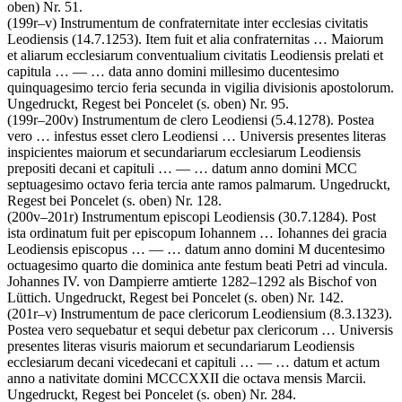
oben) Nr. 51.
(199r–v)
Instrumentum de confraternitate inter ecclesias civitatis
Leodiensis
(14.7.1253)
.
Item fuit et alia confraternitas
…
Maiorum
et aliarum ecclesiarum conventualium civitatis Leodiensis prelati et
capitula
… — …
data anno domini millesimo ducentesimo
quinquagesimo tercio feria secunda in vigilia divisionis apostolorum
.
Ungedruckt, Regest bei
Poncelet
(s. oben) Nr. 95.
(199r–200v)
Instrumentum de clero Leodiensi
(5.4.1278)
.
Postea
vero
…
infestus esset clero Leodiensi
…
Universis presentes literas
inspicientes maiorum et secundariarum ecclesiarum Leodiensis
prepositi decani et capituli
… — …
datum anno domini MCC
septuagesimo octavo feria tercia ante ramos palmarum
. Ungedruckt,
Regest bei
Poncelet
(s. oben) Nr. 128.
(200v–201r)
Instrumentum episcopi Leodiensis
(30.7.1284)
.
Post
ista ordinatum fuit per episcopum Iohannem
…
Iohannes dei gracia
Leodiensis episcopus
… — …
datum anno domini M ducentesimo
octuagesimo quarto die dominica ante festum beati Petri ad vincula
.
Johannes IV. von Dampierre amtierte 1282–1292 als Bischof von
Lüttich. Ungedruckt, Regest bei
Poncelet
(s. oben) Nr. 142.
(201r–v)
Instrumentum de pace clericorum Leodiensium
(8.3.1323)
.
Postea vero sequebatur et sequi debetur pax clericorum
…
Universis
presentes literas visuris maiorum et secundariarum Leodiensis
ecclesiarum decani vicedecani et capituli
… — …
datum et actum
anno a nativitate domini MCCCXXII die octava mensis Marcii
.
Ungedruckt, Regest bei
Poncelet
(s. oben) Nr. 284.