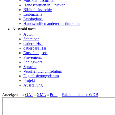
Musikhandschriften
Handschriften in Drucken
Bibliotheksarchiv
Leibniziana
Lessingiana
Handschriften anderer Institutionen
Auswahl nach ...
Autor
Schreiber
datierte Hss.
datierbare Hss.
Entstehungsort
Provenienz
Schlagwort
Sprache
Veröffentlichungsdatum
Digitalisierungsdatum
Projekt
Ausstellung
Anzeigen als:
OAI
::
XML
::
Print
::
Faksimile in der WDB