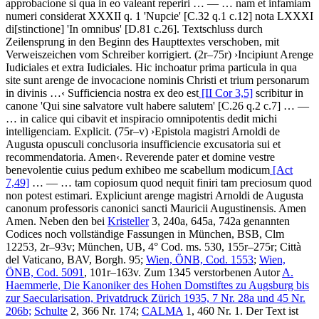
approbacione si qua in eo valeant reperiri
… — …
nam et infamiam
numeri considerat XXXII q. 1 'Nupcie'
[C.32 q.1 c.12]
nota LXXXI
di
[stinctione]
'In omnibus'
[D.81 c.26]
. Textschluss durch
Zeilensprung in den Beginn des Haupttextes verschoben, mit
Verweiszeichen vom Schreiber korrigiert. (2r–75r)
›
Incipiunt Arenge
Iudiciales et extra Iudiciales. Hic inchoatur prima particula in qua
site sunt arenge de invocacione nominis Christi et trium personarum
in divinis
…
‹
Sufficiencia nostra ex deo est
[II Cor 3,5]
scribitur in
canone 'Qui sine salvatore vult habere salutem'
[C.26 q.2 c.7]
… —
…
in calice qui cibavit et inspiracio omnipotentis dedit michi
intelligenciam. Explicit
. (75r–v)
›
Epistola magistri Arnoldi de
Augusta opusculi conclusoria insufficiencie excusatoria sui et
recommendatoria. Amen
‹
.
Reverende pater et domine vestre
benevolentie cuius pedum exhibeo me scabellum modicum
[Act
7,49]
… — …
tam copiosum quod nequit finiri tam preciosum quod
non potest estimari. Expliciunt arenge magistri Arnoldi de Augusta
canonum professoris canonici sancti Mauricii Augustinensis. Amen
Amen
. Neben den bei
Kristeller
3, 240a, 645a, 742a genannten
Codices noch vollständige Fassungen in München, BSB, Clm
12253, 2r–93v; München, UB, 4° Cod. ms. 530, 155r–275r; Città
del Vaticano, BAV, Borgh. 95;
Wien, ÖNB, Cod. 1553
;
Wien,
ÖNB, Cod. 5091
, 101r–163v. Zum 1345 verstorbenen Autor
A.
Haemmerle
, Die Kanoniker des Hohen Domstiftes zu Augsburg bis
zur Saecularisation, Privatdruck Zürich 1935, 7 Nr. 28a und 45 Nr.
206b;
Schulte
2, 366 Nr. 174;
CALMA
1, 460 Nr. 1. Der Text ist