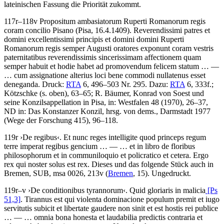
lateinischen Fassung die Priorität zukommt.
117r–118v
Propositum ambasiatorum Ruperti Romanorum regis
coram concilio Pisano
(Pisa, 16.4.1409)
.
Reverendissimi patres et
domini excellentissimi principis et domini domini Ruperti
Romanorum regis semper Augusti oratores exponunt coram vestris
paternitatibus reverendissimis sincerissimam affectionem quam
semper habuit et hodie habet ad promovendum felicem statum
… —
…
cum assignatione alterius loci bene commodi nullatenus esset
deneganda
.
Druck:
RTA
6, 496–503 Nr. 295.
Dazu:
RTA
6, 333f.;
Kötzschke
(s. oben), 63–65;
R. Bäumer
, Konrad von Soest und
seine Konzilsappellation in Pisa, in: Westfalen 48 (1970), 26–37,
ND in: Das Konstanzer Konzil, hrsg. von
dems.
, Darmstadt 1977
(Wege der Forschung 415), 96–118.
119r
›
De regibus
‹
.
Et nunc reges intelligite quod princeps regum
terre imperat regibus gencium
… — …
et in libro de floribus
philosophorum et in communiloquio et policratico et cetera. Ergo
rex qui noster solus est rex
. Dieses und das folgende Stück auch in
Bremen, SUB, msa 0026, 213v (
Bremen
, 15). Ungedruckt.
119r–v
›
De conditionibus tyrannorum
‹
.
Quid gloriaris in malicia
[Ps
51,3]
. Tirannus est qui violenta dominacione populum premit et iugo
servitutis subicit et libertate gaudere non sinit et est hostis rei publice
… — …
omnia bona honesta et laudabilia predictis contraria et