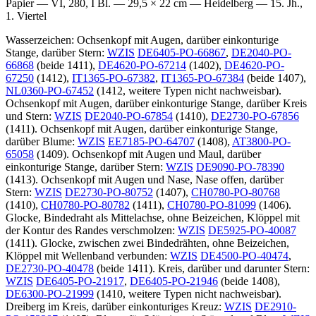
Papier — VI, 280, I Bl. — 29,5 × 22 cm — Heidelberg — 15. Jh.,
1. Viertel
Wasserzeichen: Ochsenkopf mit Augen, darüber einkonturige
Stange, darüber Stern:
WZIS
DE6405-PO-66867
,
DE2040-PO-
66868
(beide 1411),
DE4620-PO-67214
(1402),
DE4620-PO-
67250
(1412),
IT1365-PO-67382
,
IT1365-PO-67384
(beide 1407),
NL0360-PO-67452
(1412, weitere Typen nicht nachweisbar).
Ochsenkopf mit Augen, darüber einkonturige Stange, darüber Kreis
und Stern:
WZIS
DE2040-PO-67854
(1410),
DE2730-PO-67856
(1411). Ochsenkopf mit Augen, darüber einkonturige Stange,
darüber Blume:
WZIS
EE7185-PO-64707
(1408),
AT3800-PO-
65058
(1409). Ochsenkopf mit Augen und Maul, darüber
einkonturige Stange, darüber Stern:
WZIS
DE9090-PO-78390
(1413). Ochsenkopf mit Augen und Nase, Nase offen, darüber
Stern:
WZIS
DE2730-PO-80752
(1407),
CH0780-PO-80768
(1410),
CH0780-PO-80782
(1411),
CH0780-PO-81099
(1406).
Glocke, Bindedraht als Mittelachse, ohne Beizeichen, Klöppel mit
der Kontur des Randes verschmolzen:
WZIS
DE5925-PO-40087
(1411). Glocke, zwischen zwei Bindedrähten, ohne Beizeichen,
Klöppel mit Wellenband verbunden:
WZIS
DE4500-PO-40474
,
DE2730-PO-40478
(beide 1411). Kreis, darüber und darunter Stern:
WZIS
DE6405-PO-21917
,
DE6405-PO-21946
(beide 1408),
DE6300-PO-21999
(1410, weitere Typen nicht nachweisbar).
Dreiberg im Kreis, darüber einkonturiges Kreuz:
WZIS
DE2910-