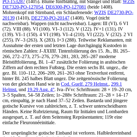
PO-153287
(1405). Blume fünfblättrig, mit Stängel und Blatt:
WZIS
DE7320-PO-127054
,
DE6300-PO-127081
(beide 1408).
Mohrenkopf mit Stirnband, ein Schlaufenende:
WZIS
DE2730-PO-
20139
(1410),
DE2730-PO-20147
(1408). Vogel (nicht
nachweisbar). Wappen (nicht nachweisbar). Lagen: III (VI). 6 VI
(72). VIII (88). VI (100). VI–3 (112). V (122). IV+1 (131). IV
(139). VI–1 (150). 4 VI (198). VI–4 (210). VI (222). V (232). 2 VI
(255). IV–3 (263). X (283). I+3 (288). Teilweise Reklamanten, mit
Ausnahme der ersten und letzten Lage durchgängig Kustoden in
römischen Zahlen:
I
–
XXIIII
. Tintenfoliierung des 15. Jh., Bl. 265–
266, 272–273, 275–276, 279–281, 283, 285–287 moderne
Bleistiftfoliierung, Bl. 1–47 zusätzliche Foliierung in arabischen
Ziffern auf dem rechten Fußsteg. Die ersten sechs Bl. ungez., die
gez. Bl. 110–112, 206–209, 261–263 ohne Textverlust entfernt,
hinter Bl. 245 halbes Blatt ungez. Die zeitgenössische Foliierung
von der gleichen Hand wie in
Cod. Guelf. 279 Helmst.
,
299.1
Helmst.
und
19.29 Aug. 4°
. Iva–IVvc Schriftraum: 28 × 19–20 cm,
3–5 Spalten, 54–58 Zeilen; 1r–288v Schriftraum: 21–28 × 14–17
cm, einspaltig, je nach Hand 37–52 Zeilen. Bastarda und jüngere
gotische Kursive von zahlreichen, z. T. schwer unterscheidbaren
Händen. Keine Rubrizierung, Raum für Initialen und Lombarden
ausgespart, z. T. auf dem Seitensteg Repräsentanten; 119r eine
einfache Fleuronnéeinitiale.
Der ursprüngliche gotische Einband ist verloren. Halbledereinband