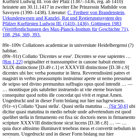
Kurfürst Ludwig III. von der Pfalz (1387–1436, reg. ab 1410)
heiratete am 30.11.1417 in zweiter Ehe Prinzessin Mathilde von
Savoyen (1390–1438).
Literatur:
C. Freiherr von Brandenstein
,
Urkundenwesen und Kanzlei, Rat und Regierungssystem des
Pfälzer Kurfürsten Ludwig III. (1410–1436), Göttingen 1983
(Veröffentlichungen des Max-Planck-Instituts für Geschichte 71),
108, 294, 369, 393.
89r–109v
Collationes academicae in universitate Heidelbergensi (?)
habitae
.
(89r–91r)
Collatio 'Dicentes se esse'
.
Dicentes se esse sapientes
…
[Rm 1,22]
originaliter et transsumptive in canone habuit etenim
XLIX distinctione
[D.49 c.1]
et XXXVIII distinctione
[D.38 c.9]
dicentes ubi hec verba ponuntur in litera. Reverendissimi patres et
magistri in verbis preassumptis instruimur aperte ut nemo presumat
de seipso sed divino premunitus suffragio opus quod intendit
… —
…
monitisque piis salubriter instruendo ut vite eterne bravium
consequitur quod nobis ille concedat qui vivit et regnat Amen
.
Ungedruckt und in dieser Form bislang nur hier nachgewiesen.
(91r–v)
Collatio 'Quasi stella'
.
Quasi stella matutina
…
[Sir 50,6]
ubi
dicitur quasi matutina in medio nebule unde advertendum est quod
quelibet stella in firmamento est fixa sic doctoris mens in firmamento
scripture XXXVIII distinctione sicut lucens
[D.38 c.8]
… — …
quia duce altissimo illuminavit tenebras meas et convertit nebulum in
serenum
. Ungedruckt und in dieser Form bislang nur hier