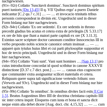
nachgewiesen.
(91v–92r)
Collatio 'Suscitavit dominus'
.
Suscitavit dominus spiritum
pueri iunioris
[Dn 13,45]
II q. VII 'Quibus ergo' a puero Daniele
indicantur
[C.2 qu.7 c.31]
… — …
et invocacio trinitatis tribus
personis correspondeat in divinis etc
. Ungedruckt und in dieser
Form bislang nur hier nachgewiesen.
(92r–94v)
Collatio 'Ex ore sedentis'
.
Ex ore sedentis in throno
precedit gladius bis acutus et cetera extra de privilegiis
[X 5.33.17]
ex ore de hiis que fiunt a maiori parte capituli ex ore
[X 3.11.3]
.
Eximius sacre scripture doctor canonum conditor Innocencius III in
verbo proposito nobis sciencie canonice ortum insinuat
… — …
apparet quis tytulus huius libri et cui parti phylosophie supponitur et
hoc de tercio principali
. Ungedruckt und in dieser Form bislang nur
hier nachgewiesen.
(94v–95r)
Collatio 'Vani sunt'
.
Vani sunt homines
…
[Sap 13,1]
pro
cuius introductione concordat id quod scribitur in canone XXXVII
distinctione
[D.37 c.7 dict. post.]
… — …
causas eius cognoscere
que communiter extra assignantur scilicet materialis et cetera.
Reliquum quere supra tali significacione vertendo folium: ooo
(Verweis auf 93v)
.
Ungedruckt und in dieser Form bislang nur hier
nachgewiesen.
(95r–99r)
Collatio 'In omnibus'
.
In omnibus divites facti estis
[I Cor
1,5]
. Beatus Augustinus libro IIII de doctrina christiana capitulo IIII
sic inter cetera inquit: Eloquens cum iusta et bona et sancta dicit
neque enim alia debet dicere
[Aug. doct. chr. 4,15,32]
… — …
cum