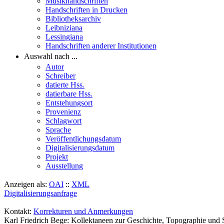
Musikhandschriften
Handschriften in Drucken
Bibliotheksarchiv
Leibniziana
Lessingiana
Handschriften anderer Institutionen
Auswahl nach ...
Autor
Schreiber
datierte Hss.
datierbare Hss.
Entstehungsort
Provenienz
Schlagwort
Sprache
Veröffentlichungsdatum
Digitalisierungsdatum
Projekt
Ausstellung
Anzeigen als:
OAI
::
XML
Digitalisierungsanfrage
Kontakt:
Korrekturen und Anmerkungen
Karl Friedrich Bege: Kollektaneen zur Geschichte, Topographie und 