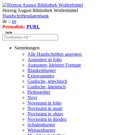
Herzog August Bibliothek Wolfenbüttel
Handschriftendatenbank
de ::
en
Permalink:
PURL
Suche
Sammlungen
Alle Handschriften anzeigen
Augusteer in folio
Augusteer, kleinere Formate
Blankenburger
Extravagantes
Gudische, griechisch
Gudische, lateinisch
Helmstedter
Novi
Novissimi in folio
Novissimi in quart
Novissimi in oktav
Novissimi in duodez
Schulenburger
Weissenburger