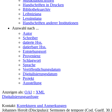
Musikhandschriften
Handschriften in Drucken
Bibliotheksarchiv
Leibniziana
Lessingiana
Handschriften anderer Institutionen
Auswahl nach ...
Autor
Schreiber
datierte Hss.
datierbare Hss.
Entstehungsort
Provenienz
Schlagwort
Sprache
Veröffentlichungsdatum
Digitalisierungsdatum
Projekt
Ausstellung
Anzeigen als:
OAI
::
XML
Digitalisierungsanfrage
Kontakt:
Korrekturen und Anmerkungen
Johannes Herolt (Discipulus): Sermones de tempore (Cod. Guelf. 3