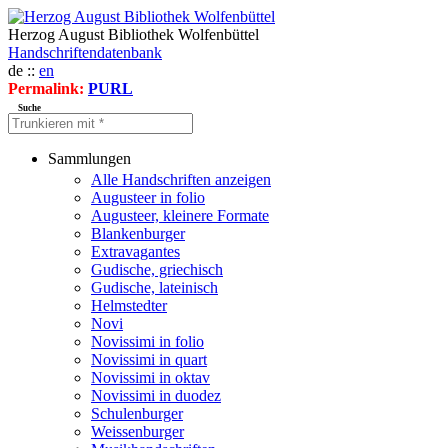
Herzog August Bibliothek Wolfenbüttel
Handschriftendatenbank
de ::
en
Permalink:
PURL
Suche
Sammlungen
Alle Handschriften anzeigen
Augusteer in folio
Augusteer, kleinere Formate
Blankenburger
Extravagantes
Gudische, griechisch
Gudische, lateinisch
Helmstedter
Novi
Novissimi in folio
Novissimi in quart
Novissimi in oktav
Novissimi in duodez
Schulenburger
Weissenburger