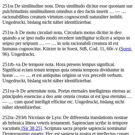
251ra
De similitudine nota
.
Deus similitudo dicitur esse quoniam sue
pulchritudinis similitudinem omnibus a deo factis inserit
… — …
racionabilibus creaturis virtutum cognoscendi naturaliter indidit
.
Ungedruckt, bislang nicht näher identifizierbar.
251ra–b
De motu circulari nota
.
Circularis motus dicitur in deo
quando a se ipso nullo modo recedere intelligitur scilicet a seipso in
seipso per seipsum
… — …
in sola racionabili creatura id est
humana cognoscitur
. Kürzer in in Soest, StB, Cod. 11, 60r–v (
Soest
,
96). Ungedruckt.
251rb–va
De tempore nota
.
Hora presens tempus significat.
Significat eciam totum tempus quia omnia tempora dividuntur in
horas
… — …
et est antiquitas originis ut vox precedit verbum
.
Ungedruckt, bislang nicht näher identifizierbar.
251va–b
De aeternitate nota
.
Portas eternales intelligimus eternas ac
principales essencias a deo ante omnia creatas ut est ipsa eternitas
…
— …
cum quod intelligit efficitur etc
. Ungedruckt, bislang nicht
näher identifizierbar.
252ra–293rb
Nicolaus de Lyra
:
De differentia translationis nostrae
ab hebraica littera veteris testamenti
.
Sapienciam scribe in tempore
vacuitatis
[Sir 38,25]
. Scriptura sacra proprie sapiencia nominatur
Deuteronomio quarto: Hec est sapiencia nostra et intellectus coram