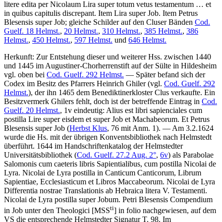
litere edita per Nicolaum Lira super totum vetus testamentum … et
in quibus capitulis discrepant. Item Lira super Job. Item Petrus
Blesensis super Job
; gleiche Schilder auf den Cluser Bänden
Cod.
Guelf. 18 Helmst.
,
20 Helmst.
,
310 Helmst.
,
385 Helmst.
,
386
Helmst.
,
450 Helmst.
,
597 Helmst.
und
646 Helmst.
Herkunft: Zur Entstehung dieser und weiterer Hss. zwischen 1440
und 1445 im Augustiner-Chorherrenstift auf der Sülte in Hildesheim
vgl. oben bei
Cod. Guelf. 292 Helmst.
— Später befand sich der
Codex im Besitz des Pfarrers Heinrich Ghiler (vgl.
Cod. Guelf. 292
Helmst.
), der ihn 1465 dem Benediktinerkloster Clus verkaufte. Ein
Besitzvermerk Ghilers fehlt, doch ist der betreffende Eintrag in
Cod.
Guelf. 20 Helmst.
, 1v eindeutig:
Alius est libri sapienciales cum
postilla Lire super eisdem et super Job et Machabeorum. Et Petrus
Blesensis super Job
(
Herbst Klus
, 76 mit Anm. 1). — Am 3.2.1624
wurde die Hs. mit der übrigen Konventsbibliothek nach Helmstedt
überführt. 1644 im Handschriftenkatalog der Helmstedter
Universitätsbibliothek (
Cod. Guelf. 27.2 Aug. 2°
,
6v
) als
Parabolae
Salomonis cum caeteris libris Sapientialibus, cum postilla Nicolai de
Lyra. Nicolai de Lyra postilla in Canticum Canticorum, Librum
Sapientiae, Ecclesiasticum et Libros Maccabeorum. Nicolai de Lyra
Differentia nostrae Translationis ab Hebraica litera V. Testamenti.
Nicolai de Lyra postilla super Jobum. Petri Blesensis Compendium
ti
in Job
unter den
Theologici
[MSS
]
in folio
nachgewiesen, auf dem
VS die entsprechende Helmstedter Signatur
T. 98
. Im