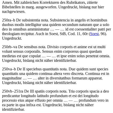
Amen
. Mit zahlreichen Korrekturen des Rubrikators, zitierte
Bibelstellen in marg. ausgeworfen. Ungedruckt, bislang nur hier
nachgewiesen.
250ra–b
De subsistentia nota
.
Subsistencia in angelis et hominibus
duobus modis intelligitur una quidem secundum naturam que a solo
deo in omnibus amministratur
… — …
id est coessentialiter patri per
theologiam recipitur
. Auch in Soest, StB, Cod. 11, 60r (
Soest
, 96).
Ungedruckt.
250rb–va
De sensibus nota
.
Divisio corporis et anime est ut multi
volunt sensus corporalis. Sensus enim corporeus quasi quedam
medietas est que copulat
… — …
et ipse enim solus penetrat omnia
.
Ungedruckt, bislang nicht näher identifizierbar.
250va–b
De II speciebus quantitatis nota
.
Due quidem sunt species
quantitatis una quidem continua altera vero discreta. Continua est in
magnitudine
… — …
alter in diversitatibus formarum appareat
.
Ungedruckt, bislang nicht näher identifizierbar.
250vb–251ra
De III spatiis corporis nota
.
Tria corporis spacia a deo
predicantur longitudo latitudo profundum et est dei longitudo
processio eius atque effusio per omnia
… — …
profundum vero in
ea parte in qua infixa est
. Ungedruckt, bislang nicht näher
identifizierbar.