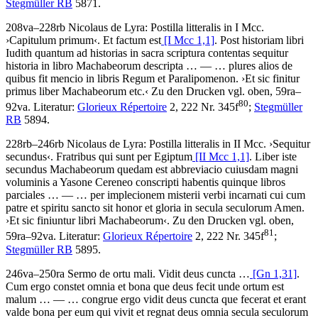
Stegmüller RB
5871.
208va–228rb
Nicolaus de Lyra
:
Postilla litteralis in I Mcc
.
›
Capitulum primum
‹
.
Et factum est
[I Mcc 1,1]
. Post historiam libri
Iudith quantum ad historias in sacra scriptura contentas sequitur
historia in libro Machabeorum descripta
… — …
plures alios de
quibus fit mencio in libris Regum et Paralipomenon
.
›
Et sic finitur
primus liber Machabeorum etc.
‹
Zu den Drucken vgl. oben, 59ra–
80
92va.
Literatur:
Glorieux Répertoire
2, 222 Nr. 345f
;
Stegmüller
RB
5894.
228rb–246rb
Nicolaus de Lyra
:
Postilla litteralis in II Mcc
.
›
Sequitur
secundus
‹
.
Fratribus qui sunt per Egiptum
[II Mcc 1,1]
. Liber iste
secundus Machabeorum quedam est abbreviacio cuiusdam magni
voluminis a Yasone Cereneo conscripti habentis quinque libros
parciales
… — …
per implecionem misterii verbi incarnati cui cum
patre et spiritu sancto sit honor et gloria in secula seculorum Amen
.
›
Et sic finiuntur libri Machabeorum
‹
. Zu den Drucken vgl. oben,
81
59ra–92va.
Literatur:
Glorieux Répertoire
2, 222 Nr. 345f
;
Stegmüller RB
5895.
246va–250ra
Sermo de ortu mali
.
Vidit deus cuncta
…
[Gn 1,31]
.
Cum ergo constet omnia et bona que deus fecit unde ortum est
malum
… — …
congrue ergo vidit deus cuncta que fecerat et erant
valde bona per eum qui vivit et regnat deus omnia secula seculorum