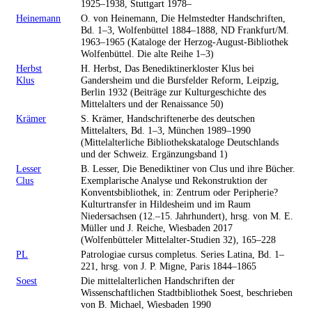
1925–1938, Stuttgart 1978–
Heinemann
O. von Heinemann, Die Helmstedter Handschriften,
Bd. 1–3, Wolfenbüttel 1884–1888, ND Frankfurt/M.
1963–1965 (Kataloge der Herzog-August-Bibliothek
Wolfenbüttel. Die alte Reihe 1–3)
Herbst
H. Herbst, Das Benediktinerkloster Klus bei
Klus
Gandersheim und die Bursfelder Reform, Leipzig,
Berlin 1932 (Beiträge zur Kulturgeschichte des
Mittelalters und der Renaissance 50)
Krämer
S. Krämer, Handschriftenerbe des deutschen
Mittelalters, Bd. 1–3, München 1989–1990
(Mittelalterliche Bibliothekskataloge Deutschlands
und der Schweiz. Ergänzungsband 1)
Lesser
B. Lesser, Die Benediktiner von Clus und ihre Bücher.
Clus
Exemplarische Analyse und Rekonstruktion der
Konventsbibliothek, in: Zentrum oder Peripherie?
Kulturtransfer in Hildesheim und im Raum
Niedersachsen (12.–15. Jahrhundert), hrsg. von M. E.
Müller und J. Reiche, Wiesbaden 2017
(Wolfenbütteler Mittelalter-Studien 32), 165–228
PL
Patrologiae cursus completus. Series Latina, Bd. 1–
221, hrsg. von J. P. Migne, Paris 1844–1865
Soest
Die mittelalterlichen Handschriften der
Wissenschaftlichen Stadtbibliothek Soest, beschrieben
von B. Michael, Wiesbaden 1990