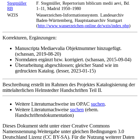
Stegmüller
F. Stegmüller, Repertorium biblicum medii aevi, Bd.
RB
1–11, Madrid 1950–1980
WZIS
Wasserzeichen-Informationssystem. Landesarchiv
Baden-Württemberg, Hauptstaatsarchiv Stuttgart
(
http://www.wasserzeichen-online.de/wzis/index.php
)
Korrekturen, Ergänzungen:
Manuscripta Mediaevalia Objektnummer hinzugefügt.
(schassan, 2019-08-20)
Normdaten ergänzt bzw. korrigiert. (schassan, 2015-09-04)
Überarbeitung abgeschlossen; gleicher Stand wie im
gedruckten Katalog. (lesser, 2023-01-15)
Beschreibung erstellt im Rahmen des Projektes Katalogisierung der
mittelalterlichen Helmstedter Handschriften Teil II.
Weitere Literaturnachweise im OPAC
suchen
.
Weitere Literaturnachweise
suchen
(ehem.
Handschriftendokumentation)
Dieses Dokument steht unter einer Creative Commons
Namensnennung-Weitergabe unter gleichen Bedingungen 3.0
Deutschland Lizenz (CC BY-SA). Für die Nutzung weiterer Daten