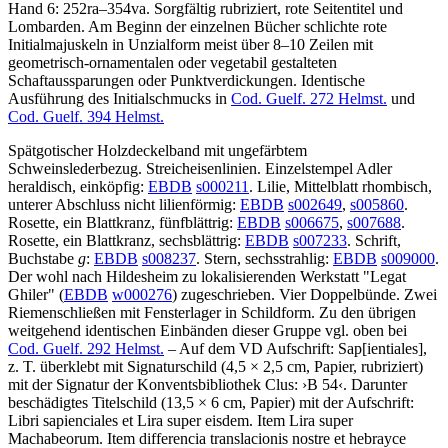
Hand 6: 252ra–354va. Sorgfältig rubriziert, rote Seitentitel und
Lombarden. Am Beginn der einzelnen Bücher schlichte rote
Initialmajuskeln in Unzialform meist über 8–10 Zeilen mit
geometrisch-ornamentalen oder vegetabil gestalteten
Schaftaussparungen oder Punktverdickungen. Identische
Ausführung des Initialschmucks in
Cod. Guelf. 272 Helmst.
und
Cod. Guelf. 394 Helmst.
Spätgotischer Holzdeckelband mit ungefärbtem
Schweinslederbezug. Streicheisenlinien. Einzelstempel Adler
heraldisch, einköpfig:
EBDB
s000211
. Lilie, Mittelblatt rhombisch,
unterer Abschluss nicht lilienförmig:
EBDB
s002649
,
s005860
.
Rosette, ein Blattkranz, fünfblättrig:
EBDB
s006675
,
s007688
.
Rosette, ein Blattkranz, sechsblättrig:
EBDB
s007233
. Schrift,
Buchstabe
g
:
EBDB
s008237
. Stern, sechsstrahlig:
EBDB
s009000
.
Der wohl nach Hildesheim zu lokalisierenden Werkstatt "Legat
Ghiler" (
EBDB
w000276
) zugeschrieben. Vier Doppelbünde. Zwei
Riemenschließen mit Fensterlager in Schildform. Zu den übrigen
weitgehend identischen Einbänden dieser Gruppe vgl. oben bei
Cod. Guelf. 292 Helmst.
– Auf dem VD Aufschrift:
Sap
[ientiales]
,
z. T. überklebt mit Signaturschild (4,5 × 2,5 cm, Papier, rubriziert)
mit der Signatur der Konventsbibliothek Clus:
›
B 54
‹
. Darunter
beschädigtes Titelschild (13,5 × 6 cm, Papier) mit der Aufschrift:
Libri sapienciales et Lira super eisdem. Item Lira super
Machabeorum. Item differencia translacionis nostre et hebrayce