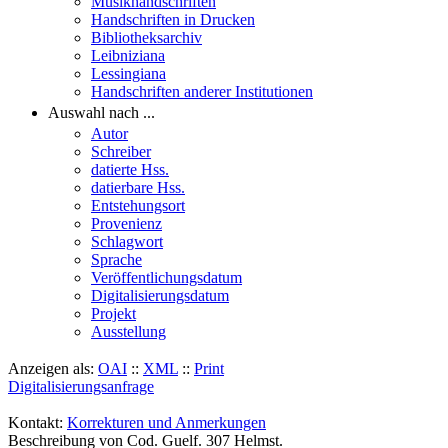
Musikhandschriften
Handschriften in Drucken
Bibliotheksarchiv
Leibniziana
Lessingiana
Handschriften anderer Institutionen
Auswahl nach ...
Autor
Schreiber
datierte Hss.
datierbare Hss.
Entstehungsort
Provenienz
Schlagwort
Sprache
Veröffentlichungsdatum
Digitalisierungsdatum
Projekt
Ausstellung
Anzeigen als:
OAI
::
XML
::
Print
Digitalisierungsanfrage
Kontakt:
Korrekturen und Anmerkungen
Beschreibung von Cod. Guelf. 307 Helmst.