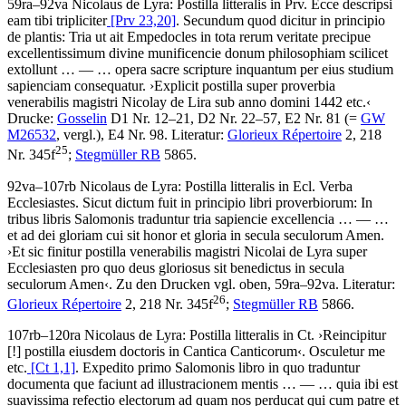
59ra–92va
Nicolaus de Lyra
:
Postilla litteralis in Prv
.
Ecce descripsi
eam tibi tripliciter
[Prv 23,20]
. Secundum quod dicitur in principio
de plantis: Tria ut ait Empedocles in tota rerum veritate precipue
excellentissimum divine munificencie donum philosophiam scilicet
extollunt
… — …
opera sacre scripture inquantum per eius studium
sapienciam consequatur
.
›
Explicit postilla super proverbia
venerabilis magistri Nicolay de Lira sub anno domini 1442 etc.
‹
Drucke:
Gosselin
D1 Nr. 12–21, D2 Nr. 22–57, E2 Nr. 81 (=
GW
M26532
, vergl.), E4 Nr. 98.
Literatur:
Glorieux Répertoire
2, 218
25
Nr. 345f
;
Stegmüller RB
5865.
92va–107rb
Nicolaus de Lyra
:
Postilla litteralis in Ecl
.
Verba
Ecclesiastes. Sicut dictum fuit in principio libri proverbiorum: In
tribus libris Salomonis traduntur tria sapiencie excellencia
… — …
et ad dei gloriam cui sit honor et gloria in secula seculorum Amen
.
›
Et sic finitur postilla venerabilis magistri Nicolai de Lyra super
Ecclesiasten pro quo deus gloriosus sit benedictus in secula
seculorum Amen
‹
. Zu den Drucken vgl. oben, 59ra–92va.
Literatur:
26
Glorieux Répertoire
2, 218 Nr. 345f
;
Stegmüller RB
5866.
107rb–120ra
Nicolaus de Lyra
:
Postilla litteralis in Ct
.
›
Reincipitur
[!]
postilla eiusdem doctoris in Cantica Canticorum
‹
.
Osculetur me
etc.
[Ct 1,1]
. Expedito primo Salomonis libro in quo traduntur
documenta que faciunt ad illustracionem mentis
… — …
quia ibi est
suavissima refectio electorum ad quam nos perducat qui cum patre et