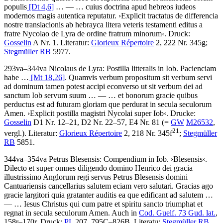
populis
[Dt 4,6]
… — …
cuius doctrina apud hebreos iudeos
modernos magis autentica reputatur
.
›
Explicit tractatus de differencia
nostre translacionis ab hebrayca litera veteris testamenti editus a
fratre Nycolao de Lyra de ordine fratrum minorum
‹
.
Druck:
Gosselin
A Nr. 1.
Literatur:
Glorieux Répertoire
2, 222 Nr. 345g;
Stegmüller RB
5977.
293va–344va
Nicolaus de Lyra
:
Postilla litteralis in Iob
.
Pacienciam
habe …
[Mt 18,26]
. Quamvis verbum propositum sit verbum servi
ad dominum tamen potest accipi econverso ut sit verbum dei ad
sanctum Iob servum suum
… — …
et bonorum gracie quibus
perductus est ad futuram gloriam que perdurat in secula seculorum
Amen
.
›
Explicit postilla magistri Nycolai super Iob
‹
.
Drucke:
Gosselin
D1 Nr. 12–21, D2 Nr. 22–57, E4 Nr. 81 (=
GW
M26532
,
21
vergl.).
Literatur:
Glorieux Répertoire
2, 218 Nr. 345f
;
Stegmüller
RB
5851.
344va–354va
Petrus Blesensis
:
Compendium in Iob
.
›
Blesensis
‹
.
Dilecto et super omnes diligendo domino Henrico dei gracia
illustrissimo Anglorum regi servus Petrus Blesensis domini
Cantuariensis cancellarius salutem eciam vero salutari. Gracias ago
gracie largitori quia gratanter auditis ea que edificant ad salutem
…
— …
Iesus Christus qui cum patre et spiritu sancto triumphat et
regnat in secula seculorum Amen
. Auch in
Cod. Guelf. 73 Gud. lat.
,
158r–170r.
Druck:
PL
207, 795C–826B.
Literatu:
Stegmüller RB