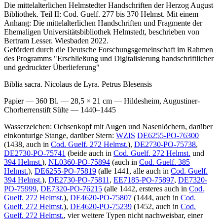
Die mittelalterlichen Helmstedter Handschriften der Herzog August
Bibliothek. Teil II: Cod. Guelf. 277 bis 370 Helmst. Mit einem
Anhang: Die mittelalterlichen Handschriften und Fragmente der
Ehemaligen Universitätsbibliothek Helmstedt, beschrieben von
Bertram Lesser. Wiesbaden 2022.
Gefördert durch die Deutsche Forschungsgemeinschaft im Rahmen
des Programms "Erschließung und Digitalisierung handschriftlicher
und gedruckter Überlieferung"
Biblia sacra. Nicolaus de Lyra. Petrus Blesensis
Papier — 360 Bl. — 28,5 × 21 cm — Hildesheim, Augustiner-
Chorherrenstift Sülte — 1440–1445
Wasserzeichen: Ochsenkopf mit Augen und Nasenlöchern, darüber
einkonturige Stange, darüber Stern:
WZIS
DE6255-PO-76300
(1438, auch in
Cod. Guelf. 272 Helmst.
),
DE2730-PO-75738
,
DE2730-PO-75741
(beide auch in
Cod. Guelf. 272 Helmst.
und
394 Helmst.
),
NL0360-PO-75894
(auch in
Cod. Guelf. 385
Helmst.
),
DE6255-PO-75819
(alle 1441, alle auch in
Cod. Guelf.
394 Helmst.
),
DE2730-PO-75811
,
EE7185-PO-75897
,
DE7320-
PO-75999
,
DE7320-PO-76215
(alle 1442, ersteres auch in
Cod.
Guelf. 272 Helmst.
),
DE4620-PO-75807
(1444, auch in
Cod.
Guelf. 272 Helmst.
),
DE4620-PO-75239
(1452, auch in
Cod.
Guelf. 272 Helmst.
, vier weitere Typen nicht nachweisbar, einer