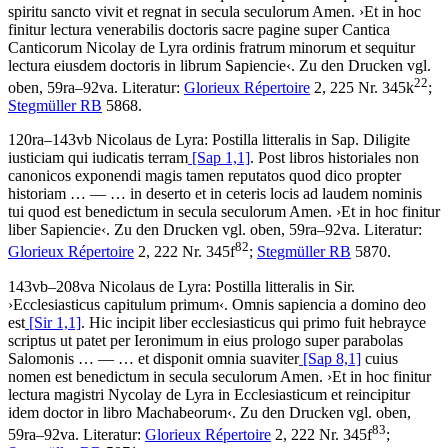
spiritu sancto vivit et regnat in secula seculorum Amen
.
›
Et in hoc
finitur lectura venerabilis doctoris sacre pagine super Cantica
Canticorum Nicolay de Lyra ordinis fratrum minorum et sequitur
lectura eiusdem doctoris in librum Sapiencie
‹
. Zu den Drucken vgl.
22
oben, 59ra–92va.
Literatur:
Glorieux Répertoire
2, 225 Nr. 345k
;
Stegmüller RB
5868.
120ra–143vb
Nicolaus de Lyra
:
Postilla litteralis in Sap
.
Diligite
iusticiam qui iudicatis terram
[Sap 1,1]
. Post libros historiales non
canonicos exponendi magis tamen reputatos quod dico propter
historiam
… — …
in deserto et in ceteris locis ad laudem nominis
tui quod est benedictum in secula seculorum Amen
.
›
Et in hoc finitur
liber Sapiencie
‹
. Zu den Drucken vgl. oben, 59ra–92va.
Literatur:
82
Glorieux Répertoire
2, 222 Nr. 345f
;
Stegmüller RB
5870.
143vb–208va
Nicolaus de Lyra
:
Postilla litteralis in Sir
.
›
Ecclesiasticus capitulum primum
‹
.
Omnis sapiencia a domino deo
est
[Sir 1,1]
. Hic incipit liber ecclesiasticus qui primo fuit hebrayce
scriptus ut patet per Ieronimum in eius prologo super parabolas
Salomonis
… — …
et disponit omnia suaviter
[Sap 8,1]
cuius
nomen est benedictum in secula seculorum Amen
.
›
Et in hoc finitur
lectura magistri Nycolay de Lyra in Ecclesiasticum et reincipitur
idem doctor in libro Machabeorum
‹
. Zu den Drucken vgl. oben,
83
59ra–92va.
Literatur:
Glorieux Répertoire
2, 222 Nr. 345f
;