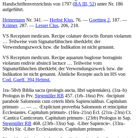
Handschriftenverzeichnis von 1797 (
BA III, 52
) unter Nr.
186
aufgeführt.
Heinemann
Nr. 341. —
Herbst Klus
, 76. —
Goetting 2
, 187. —
Krämer
, 287. —
Lesser Clus
, 206, 218.
VS
Receptum medicum
.
Recipe colature decoctis florum violarum
… Teilweise vom Signaturfähnchen überklebt; der
Verwendungszweck bzw. die Indikation ist nicht genannt.
VS
Receptum medicum
.
Recipe aquarum buglosse borraginis
violarum endivie absincii lactuce
… Teilweise vom
Signaturfähnchen überklebt; der Verwendungszweck bzw. die
Indikation ist nicht genannt. Ähnliche Rezepte auch im HS von
Cod. Guelf. 394 Helmst.
1ra–58vb
Biblia sacra
(prologis aucta, libri sapientiales)
. (1ra–b)
Prologus in Prv
.
Stegmüller RB
457. (1rb–16ra)
Prv
.
›
Incipiunt
parabole Salomonis cum ceteris libris Sapiencialibus. Capitulum
primum
‹
… — …
›
Expliciunt proverbia Salomonis et reincipitur
Ecclesiastes. Capitulum primum
‹
. (16ra–21ra)
Ecl
. (21ra–23ra)
Ct
.
›
Cantica Canticorum. Capitulum primum
‹
. (23rb)
Prologus in Sap
.
Stegmüller RB
468. (23rb–33ra)
Sap
.
›
Liber Sapiencie
‹
. (33ra–
58vb)
Sir
.
›
Liber Ecclesiasticus. Capitulum primum
‹
.