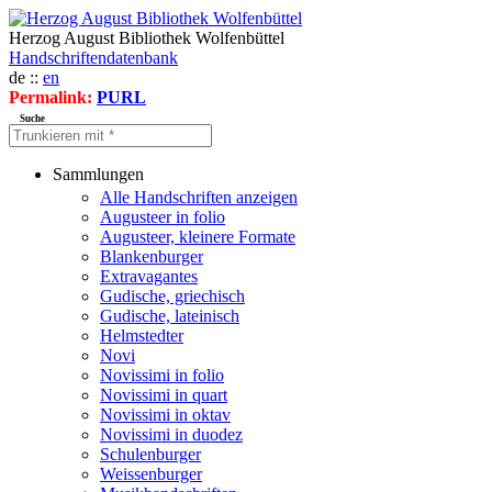
Herzog August Bibliothek Wolfenbüttel
Handschriftendatenbank
de ::
en
Permalink:
PURL
Suche
Sammlungen
Alle Handschriften anzeigen
Augusteer in folio
Augusteer, kleinere Formate
Blankenburger
Extravagantes
Gudische, griechisch
Gudische, lateinisch
Helmstedter
Novi
Novissimi in folio
Novissimi in quart
Novissimi in oktav
Novissimi in duodez
Schulenburger
Weissenburger