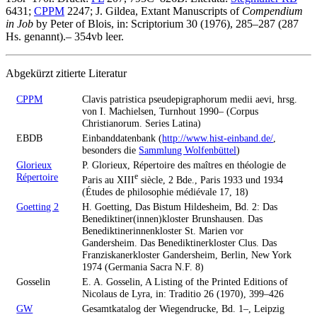
6431;
CPPM
2247;
J. Gildea
, Extant Manuscripts of
Compendium
in Job
by Peter of Blois, in: Scriptorium 30 (1976), 285–287 (287
Hs. genannt).– 354vb leer.
Abgekürzt zitierte Literatur
CPPM
Clavis patristica pseudepigraphorum medii aevi, hrsg.
von I. Machielsen, Turnhout 1990– (Corpus
Christianorum. Series Latina)
EBDB
Einbanddatenbank (
http://www.hist-einband.de/
,
besonders die
Sammlung Wolfenbüttel
)
Glorieux
P. Glorieux, Répertoire des maîtres en théologie de
Répertoire
e
Paris au XIII
siècle, 2 Bde., Paris 1933 und 1934
(Études de philosophie médiévale 17, 18)
Goetting 2
H. Goetting, Das Bistum Hildesheim, Bd. 2: Das
Benediktiner(innen)kloster Brunshausen. Das
Benediktinerinnenkloster St. Marien vor
Gandersheim. Das Benediktinerkloster Clus. Das
Franziskanerkloster Gandersheim, Berlin, New York
1974 (Germania Sacra N.F. 8)
Gosselin
E. A. Gosselin, A Listing of the Printed Editions of
Nicolaus de Lyra, in: Traditio 26 (1970), 399–426
GW
Gesamtkatalog der Wiegendrucke, Bd. 1–, Leipzig