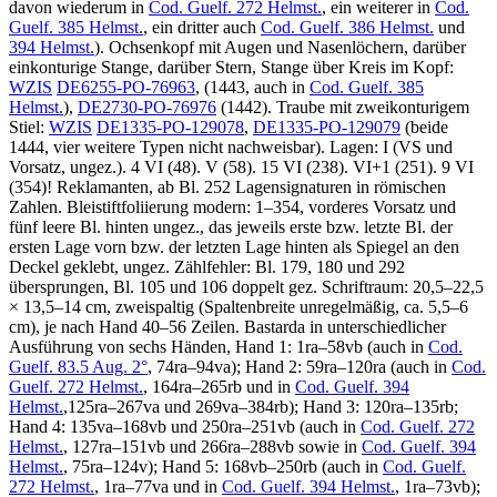
davon wiederum in
Cod. Guelf. 272 Helmst.
, ein weiterer in
Cod.
Guelf. 385 Helmst.
, ein dritter auch
Cod. Guelf. 386 Helmst.
und
394 Helmst.
). Ochsenkopf mit Augen und Nasenlöchern, darüber
einkonturige Stange, darüber Stern, Stange über Kreis im Kopf:
WZIS
DE6255-PO-76963
, (1443, auch in
Cod. Guelf. 385
Helmst.
),
DE2730-PO-76976
(1442). Traube mit zweikonturigem
Stiel:
WZIS
DE1335-PO-129078
,
DE1335-PO-129079
(beide
1444, vier weitere Typen nicht nachweisbar). Lagen: I (VS und
Vorsatz, ungez.). 4 VI (48). V (58). 15 VI (238). VI+1 (251). 9 VI
(354)! Reklamanten, ab Bl. 252 Lagensignaturen in römischen
Zahlen. Bleistiftfoliierung modern:
1
–
354
, vorderes Vorsatz und
fünf leere Bl. hinten ungez., das jeweils erste bzw. letzte Bl. der
ersten Lage vorn bzw. der letzten Lage hinten als Spiegel an den
Deckel geklebt, ungez. Zählfehler: Bl. 179, 180 und 292
übersprungen, Bl. 105 und 106 doppelt gez. Schriftraum: 20,5–22,5
× 13,5–14 cm, zweispaltig (Spaltenbreite unregelmäßig, ca. 5,5–6
cm), je nach Hand 40–56 Zeilen. Bastarda in unterschiedlicher
Ausführung von sechs Händen, Hand 1: 1ra–58vb (auch in
Cod.
Guelf. 83.5 Aug. 2°
, 74ra–94va); Hand 2: 59ra–120ra (auch in
Cod.
Guelf. 272 Helmst.
, 164ra–265rb und in
Cod. Guelf. 394
Helmst.
,125ra–267va und 269va–384rb); Hand 3: 120ra–135rb;
Hand 4: 135va–168vb und 250ra–251vb (auch in
Cod. Guelf. 272
Helmst.
, 127ra–151vb und 266ra–288vb sowie in
Cod. Guelf. 394
Helmst.
, 75ra–124v); Hand 5: 168vb–250rb (auch in
Cod. Guelf.
272 Helmst.
, 1ra–77va und in
Cod. Guelf. 394 Helmst.
, 1ra–73vb);