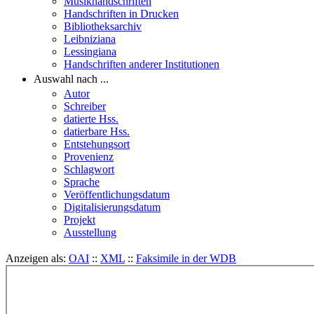
Musikhandschriften
Handschriften in Drucken
Bibliotheksarchiv
Leibniziana
Lessingiana
Handschriften anderer Institutionen
Auswahl nach ...
Autor
Schreiber
datierte Hss.
datierbare Hss.
Entstehungsort
Provenienz
Schlagwort
Sprache
Veröffentlichungsdatum
Digitalisierungsdatum
Projekt
Ausstellung
Anzeigen als:
OAI
::
XML
::
Faksimile in der WDB