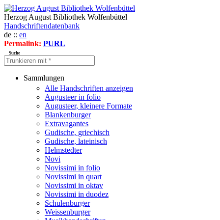
Herzog August Bibliothek Wolfenbüttel
Handschriftendatenbank
de ::
en
Permalink:
PURL
Suche
Sammlungen
Alle Handschriften anzeigen
Augusteer in folio
Augusteer, kleinere Formate
Blankenburger
Extravagantes
Gudische, griechisch
Gudische, lateinisch
Helmstedter
Novi
Novissimi in folio
Novissimi in quart
Novissimi in oktav
Novissimi in duodez
Schulenburger
Weissenburger