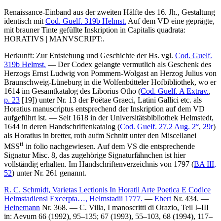
Renaissance-Einband aus der zweiten Hälfte des 16. Jh., Gestaltung
identisch mit
Cod. Guelf. 319b Helmst.
Auf dem VD eine geprägte,
mit brauner Tinte gefüllte Inskription in Capitalis quadrata:
HORATIVS | MANVSCRIPT:
.
Herkunft: Zur Entstehung und Geschichte der Hs. vgl.
Cod. Guelf.
319b Helmst.
— Der Codex gelangte vermutlich als Geschenk des
Herzogs Ernst Ludwig von Pommern-Wolgast an Herzog Julius von
Braunschweig-Lüneburg in die Wolfenbütteler Hofbibliothek, wo er
1614 im Gesamtkatalog des Liborius Otho (
Cod. Guelf. A Extrav.
,
p. 23
[19]) unter Nr.
13
der
Poëtae Graeci, Latini Gallici etc.
als
Horatius manuscriptus
entsprechend der Inskription auf dem VD
aufgeführt ist. — Seit 1618 in der Universitätsbibliothek Helmstedt,
1644 in deren Handschriftenkatalog (
Cod. Guelf. 27.2 Aug. 2°
,
29r
)
als
Horatius in bretter, roth aufm Schnitt
unter den
Miscellanei
ti
MSS
in folio
nachgewiesen. Auf dem VS die entsprechende
Signatur
Misc. 8
, das zugehörige Signaturfähnchen ist hier
vollständig erhalten. Im Handschriftenverzeichnis von 1797 (
BA III,
52
) unter Nr.
261
genannt.
R. C. Schmidt
, Varietas Lectionis In Horatii Arte Poetica E Codice
Helmstadiensi Excerpta…, Helmstadii 1777.
—
Ebert
Nr. 434. —
Heinemann
Nr. 368. —
C. Villa
, I manoscritti di Orazio, Teil I–III
in: Aevum 66 (1992), 95–135; 67 (1993), 55–103, 68 (1994), 117–