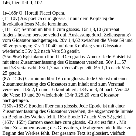
146, hier Teil II, 102.
1r–165r
Q. Horatii Flacci Opera
.
(1r–10v)
Ars poetica
cum glossis
. 1r auf dem Kopfsteg die
Invokation
Iesus Maria Ieronimus
.
(11r–55r)
Sermonum libri II
cum glossis
. 16r 1,3,10 (
currebat
fugiens hostem persepe velud qui
, Auslassung durch Zeilensprung)
vom Glossator nachgetragen. 20v 1,4,62 zwischen die Verse 59 und
60 vorgezogen; 31v 1,10,40 auf dem Kopfsteg vom Glossator
wiederholt; 35v 2,2 nach Vers 53 geteilt.
(55r–86v)
Epistularum libri II
.
›
Deo gratias. Amen
‹
. Jede Epistel ist
mit einer Zusammenfassung des Glossators versehen. 56v 1,1,57
und 58 vertauscht; 63r 1,7 nach Vers 45 geteilt; 69r 1,15 nach Vers
25 geteilt.
(87r–150v)
Carminum libri IV
cum glossis
. Jede Ode ist mit einer
Zusammenfassung des Glossators zum Inhalt und zum Versmaß
versehen. 113r 2,15 und 16 kontrahiert; 133v in 3,24 nach Vers 42
die Verse 19 und 20 wiederholt; 134r 3,25,20 vom Glossator
nachgetragen.
(150v–163v)
Epodon liber
cum glossis
. Jede Epode ist mit einer
Zusammenfassung des Glossators versehen, die abgrenzende Initiale
zu Beginn des Werkes fehlt. 163r Epode 17 nach Vers 52 geteilt.
(163v–165r)
Carmen saeculare
cum glossis
.
›
Et sic est finis
‹
. Mit
einer Zusammenfassung des Glossators, die abgrenzende Initiale zu
Beginn des Werkes fehlt. Der gesamte Text ist glossiert, vielfach,