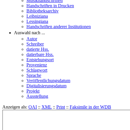
Musikhandschriften
Handschriften in Drucken
Bibliotheksarchiv
Leibniziana
Lessingiana
Handschriften anderer Institutionen
Auswahl nach ...
Autor
Schreiber
datierte Hss.
datierbare Hss.
Entstehungsort
Provenienz
Schlagwort
Sprache
Veröffentlichungsdatum
Digitalisierungsdatum
Projekt
Ausstellung
Anzeigen als:
OAI
::
XML
::
Print
::
Faksimile in der WDB