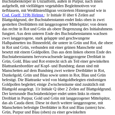
Buchstabenkörper in Unzialform, außen in Purpur, nach innen
aufgehellt, mit vielfältigen vegetabilen Begleitmotiven vor
tiefblauem, mit Weißlinienfiligran verziertem Hintergrund wie in
Cod. Guelf. 319b Helmst.
: 1r Initiale
H
über 6 Zeilen auf
Blattgoldgrund, der Buchstabenstamm endet links oben in zwei
gestielten Dreiblättern mit langgezogener Mittelspitze; von denen
das rechte in Rot und Grün als obere Begrenzung des Initialrahmens
fungiert. Aus dem unteren Ende des Buchstabenstamms wachsen
zwei langgezogene, stark gelappte und geschwungene
Halbpalmetten ins Binnenfeld, die untere in Grün und Rot, die obere
in Rot und Grün, verbunden mit einer grünen Manschette und
besetzt mit einem Goldpollen. Das aus dem linken oberen Ende des
Buchstabenstamms hervorwachsende langgezogene Dreiblatt in
Grün, Gold, Blau und Rot erstreckt sich als Teil einer gewinkelten
Blattrankenbordüre auf Kopf- und Bundsteg; daran sind mit
Manschetten auf dem Bundsteg zwei weitere Dreiblätter in Rot,
Dunkelgold, Grün und Blau sowie unten in Rot, Blau und Grün
befestigt. Die Blattranke wird von blattgoldbelegten eindornigen
Goldpollen begleitet; einige Zwischenräume sind zusätzlich mit
Blattgold ausgelegt. 11r Initiale
Q
über 2 Zeilen auf Blattgoldgrund.
Der kreisrunde Buchstabenkörper endet unten links in einem
Dreiblatt in Purpur, Gold und Grün mit langgezogener Mittelspitze,
das als Cauda dient. Diese ist durch weitere langgezogene, mit
Manschetten befestigte Dreiblätter in Rot und Blau (unten) bzw.
Grün, Purpur und Blau (oben) zu einer gewinkelten