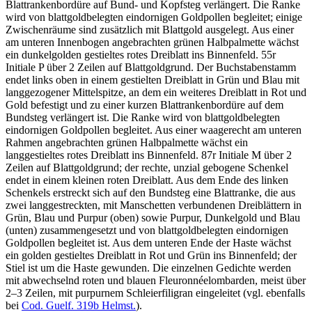
Blattrankenbordüre auf Bund- und Kopfsteg verlängert. Die Ranke
wird von blattgoldbelegten eindornigen Goldpollen begleitet; einige
Zwischenräume sind zusätzlich mit Blattgold ausgelegt. Aus einer
am unteren Innenbogen angebrachten grünen Halbpalmette wächst
ein dunkelgolden gestieltes rotes Dreiblatt ins Binnenfeld. 55r
Initiale
P
über 2 Zeilen auf Blattgoldgrund. Der Buchstabenstamm
endet links oben in einem gestielten Dreiblatt in Grün und Blau mit
langgezogener Mittelspitze, an dem ein weiteres Dreiblatt in Rot und
Gold befestigt und zu einer kurzen Blattrankenbordüre auf dem
Bundsteg verlängert ist. Die Ranke wird von blattgoldbelegten
eindornigen Goldpollen begleitet. Aus einer waagerecht am unteren
Rahmen angebrachten grünen Halbpalmette wächst ein
langgestieltes rotes Dreiblatt ins Binnenfeld. 87r Initiale
M
über 2
Zeilen auf Blattgoldgrund; der rechte, unzial gebogene Schenkel
endet in einem kleinen roten Dreiblatt. Aus dem Ende des linken
Schenkels erstreckt sich auf den Bundsteg eine Blattranke, die aus
zwei langgestreckten, mit Manschetten verbundenen Dreiblättern in
Grün, Blau und Purpur (oben) sowie Purpur, Dunkelgold und Blau
(unten) zusammengesetzt und von blattgoldbelegten eindornigen
Goldpollen begleitet ist. Aus dem unteren Ende der Haste wächst
ein golden gestieltes Dreiblatt in Rot und Grün ins Binnenfeld; der
Stiel ist um die Haste gewunden. Die einzelnen Gedichte werden
mit abwechselnd roten und blauen Fleuronnéelombarden, meist über
2–3 Zeilen, mit purpurnem Schleierfiligran eingeleitet (vgl. ebenfalls
bei
Cod. Guelf. 319b Helmst.
).