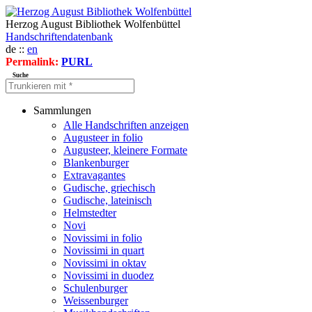
Herzog August Bibliothek Wolfenbüttel
Handschriftendatenbank
de ::
en
Permalink:
PURL
Suche
Sammlungen
Alle Handschriften anzeigen
Augusteer in folio
Augusteer, kleinere Formate
Blankenburger
Extravagantes
Gudische, griechisch
Gudische, lateinisch
Helmstedter
Novi
Novissimi in folio
Novissimi in quart
Novissimi in oktav
Novissimi in duodez
Schulenburger
Weissenburger