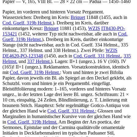
Papier — V, 165, VIII Bl. — 28 × 22 cm — Padua — 1450–1460
Papier, im vorderen und hinteren Vorsatz Pergament.
Wasserzeichen: Dreiberg im Kreis:
Briquet
11848 (1455, auch in
Cod. Guelf. 319b Helmst.
). Dreiberg im Kreis, darüber
einkonturiges Kreuz:
Briquet
11881 (1453),
WZIS
IT8430-PO-
153421
(1452, weiterer Typ nicht nachweisbar, alle auch in
Cod.
Guelf. 319b Helmst.
). Dreiberg im Kreis, darüber einkonturige
Stange (nicht nachweisbar, auch in Cod. Guelf. 334 Helmst., 335
Helmst., 337 Helmst. und 338 Helmst.). Zwei Pfeile:
WZIS
DE4620-PO-123348
(1450, auch in
Cod. Guelf. 331 Helmst.
,
335
Helmst.
und
337 Helmst.
). Lagen: II+1 (ungez.). 16 V (160). IV
(165)! II+1 (ungez.). Reklamanten. Vorsatzkonstruktion, identisch
mit
Cod. Guelf. 319b Helmst.
: Vorn und hinten je zwei Bifolia
Papier, davon jeweils ein Bl. als Spiegel an den Deckel geklebt, als
Schutzbl. vorn und hinten je ein Pergamentbl. eingefügt.
Bleistiftfoliierung modern:
1
–
165
, vorderes und hinteres Vorsatz
ungez., in der letzten Lage drei leere Bl. ungez. Schriftraum: 21 ×
10 cm, einspaltig, 24 Zeilen, Blindliniierung, z. T. Liniierung mit
braunem Strich. Haupttext: Sehr regelmäßige Gotico-Antiqua von
der gleichen Hand wie
Cod. Guelf. 331 Helmst.
; Glossen und
Marginalien in humanistischer Kursive von der gleichen Hand wie
in
Cod. Guelf. 319b Helmst.
Am Beginn der Ars poetica, der
Sermones, Epistulae und der Carmina qualitätvolle ornamentale
Initialen in Deckfarbenmalerei im typischen Paduaner Stil,