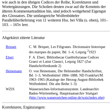
wie auch in den übrigen Codices der Reihe, Korrekturen und
Wortergänzungen. Die Scholien deuten zwar auf die Kenntnis der
älteren Kommentartradition hin, sind jedoch weitgehend Eigengut
des Glossators. Die umfangreiche Wolfenbütteler
Parallelüberlieferung von 11 weiteren Hss. bei
Villa
(s. oben), 101–
103. – 165v leer.
Abgekürzt zitierte Literatur
Briquet
C. M. Briquet, Les Filigranes. Dictionnaire historique
2
des marques du papier, Bd. 1–4, Leipzig
1923
Ebert
F. A. Ebert, Bibliothecae Guelferbytanae Codices
Graeci et Latini Classici, Leipzig 1827 (Zur
Handschriftenkunde 2)
Heinemann
O. von Heinemann, Die Helmstedter Handschriften,
Bd. 1–3, Wolfenbüttel 1884–1888, ND Frankfurt/M.
1963–1965 (Kataloge der Herzog-August-Bibliothek
Wolfenbüttel. Die alte Reihe 1–3)
WZIS
Wasserzeichen-Informationssystem. Landesarchiv
Baden-Württemberg, Hauptstaatsarchiv Stuttgart
(
http://www.wasserzeichen-online.de/wzis/index.php
)
Korrekturen, Ergänzungen: