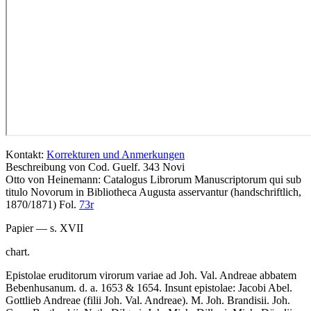
Kontakt:
Korrekturen und Anmerkungen
Beschreibung von Cod. Guelf. 343 Novi
Otto von Heinemann: Catalogus Librorum Manuscriptorum qui sub
titulo Novorum in Bibliotheca Augusta asservantur (handschriftlich,
1870/1871) Fol.
73r
Papier — s. XVII
chart.
Epistolae eruditorum virorum variae ad Joh. Val. Andreae abbatem
Bebenhusanum. d. a. 1653 & 1654. Insunt epistolae:
Jacobi Abel
.
Gottlieb Andreae (filii Joh. Val. Andreae)
.
M. Joh. Brandisii
.
Joh.