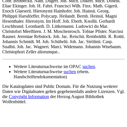
Conr. Brotbeckii
.
Nath. Dilgeri
.
Joh. Mich. Dilkeri
.
Mich. Döselii
.
Eliae Ekinger
.
Joh. H. Fabri
.
Francisci Wilh. Finx
.
Math
.
Gigerii
.
Enoch Glaeserii
.
Hieronymi Hainhofer
.
Joh. Hainsii
.
Georg.
Philippii Harsdörffer
.
Polycarp. Heilandt
.
Bernh. Heinsii
.
Magni
Hesenthaler
.
Hieronym. Im Hoff
.
Joh. Eberh. Knollii
.
Gerhardi
Leschbrand
.
Leonhardi
.
D. Lütkemanni
.
Ludowici du Mar
.
Christofori Meelfüren
.
J. M. Moschenrosch
.
Tobiae Pfister
.
Narcissi
Rauner
.
Jeremiae Rebstock
.
Joh. Jac. Reischii
.
Remboldtii
.
R. Rottii
.
Johannis Schmidt
.
M. Joh. Schübelii
.
Joh. Jac. Strölinii
.
Casp.
Sualbii
.
Joh. Jac. Wagneri
.
Marci
.
Widemann
.
Johannis Wisebaum
.
Christophori Zeller aliorumque.
.
Weitere Literaturnachweise im OPAC
suchen
.
Weitere Literaturnachweise
suchen
(ehem.
Handschriftendokumentation)
Die Katalogdaten sind Public Domain. Für die Nutzung weiterer
Daten wie Digitalisaten gelten gegebenenfalls andere Lizenzen. Vgl.
die
Copyright Information
der Herzog August Bibliothek
Wolfenbüttel.