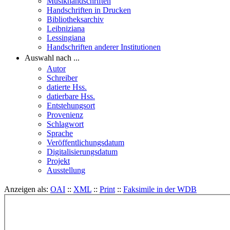
Musikhandschriften
Handschriften in Drucken
Bibliotheksarchiv
Leibniziana
Lessingiana
Handschriften anderer Institutionen
Auswahl nach ...
Autor
Schreiber
datierte Hss.
datierbare Hss.
Entstehungsort
Provenienz
Schlagwort
Sprache
Veröffentlichungsdatum
Digitalisierungsdatum
Projekt
Ausstellung
Anzeigen als:
OAI
::
XML
::
Print
::
Faksimile in der WDB