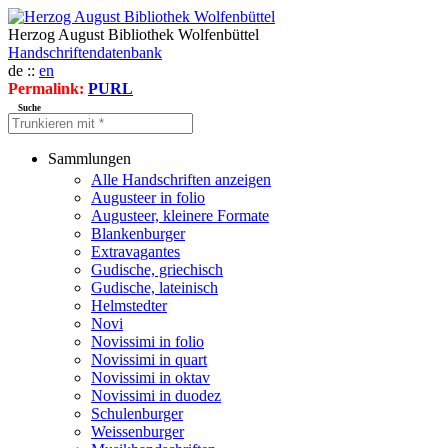
Herzog August Bibliothek Wolfenbüttel
Handschriftendatenbank
de ::
en
Permalink:
PURL
Suche
Sammlungen
Alle Handschriften anzeigen
Augusteer in folio
Augusteer, kleinere Formate
Blankenburger
Extravagantes
Gudische, griechisch
Gudische, lateinisch
Helmstedter
Novi
Novissimi in folio
Novissimi in quart
Novissimi in oktav
Novissimi in duodez
Schulenburger
Weissenburger