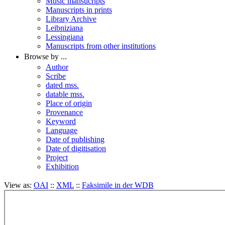
Music mansucripts
Manuscripts in prints
Library Archive
Leibniziana
Lessingiana
Manuscripts from other institutions
Browse by ...
Author
Scribe
dated mss.
datable mss.
Place of origin
Provenance
Keyword
Language
Date of publishing
Date of digitisation
Project
Exhibition
View as:
OAI
::
XML
::
Faksimile in der WDB