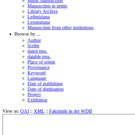
Music mansucripts
Manuscripts in prints
Library Archive
Leibniziana
Lessingiana
Manuscripts from other institutions
Browse by ...
Author
Scribe
dated mss.
datable mss.
Place of origin
Provenance
Keyword
Language
Date of publishing
Date of digitisation
Project
Exhibition
View as:
OAI
::
XML
::
Faksimile in der WDB