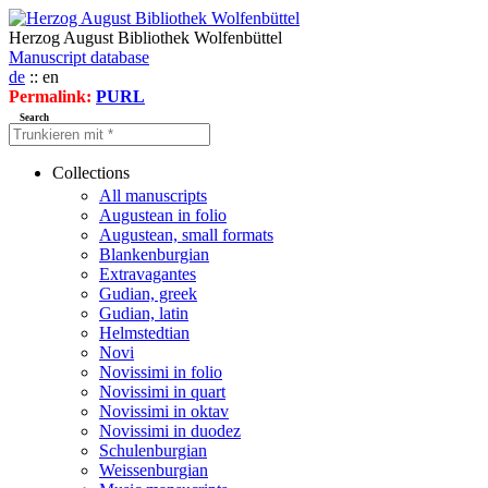
Herzog August Bibliothek Wolfenbüttel
Manuscript database
de
:: en
Permalink:
PURL
Search
Collections
All manuscripts
Augustean in folio
Augustean, small formats
Blankenburgian
Extravagantes
Gudian, greek
Gudian, latin
Helmstedtian
Novi
Novissimi in folio
Novissimi in quart
Novissimi in oktav
Novissimi in duodez
Schulenburgian
Weissenburgian