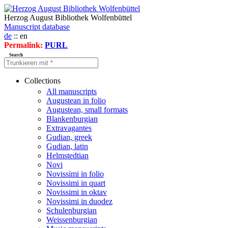
Herzog August Bibliothek Wolfenbüttel
Manuscript database
de
:: en
Permalink:
PURL
Search
Collections
All manuscripts
Augustean in folio
Augustean, small formats
Blankenburgian
Extravagantes
Gudian, greek
Gudian, latin
Helmstedtian
Novi
Novissimi in folio
Novissimi in quart
Novissimi in oktav
Novissimi in duodez
Schulenburgian
Weissenburgian