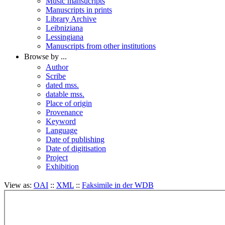
Music mansucripts
Manuscripts in prints
Library Archive
Leibniziana
Lessingiana
Manuscripts from other institutions
Browse by ...
Author
Scribe
dated mss.
datable mss.
Place of origin
Provenance
Keyword
Language
Date of publishing
Date of digitisation
Project
Exhibition
View as:
OAI
::
XML
::
Faksimile in der WDB