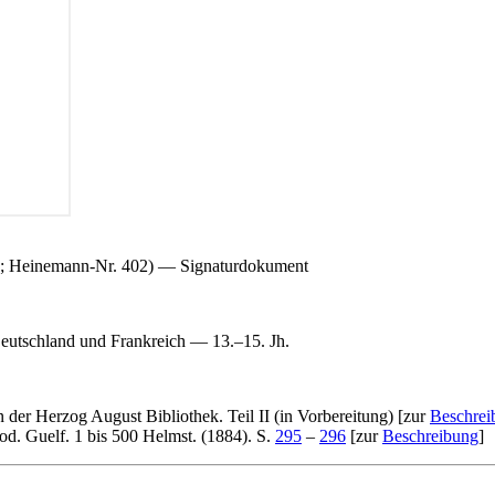
t.; Heinemann-Nr. 402) — Signaturdokument
eutschland und Frankreich — 13.–15. Jh.
n der Herzog August Bibliothek. Teil II (in Vorbereitung) [zur
Beschrei
d. Guelf. 1 bis 500 Helmst. (1884). S.
295
–
296
[zur
Beschreibung
]