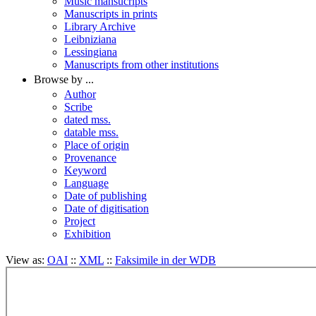
Music mansucripts
Manuscripts in prints
Library Archive
Leibniziana
Lessingiana
Manuscripts from other institutions
Browse by ...
Author
Scribe
dated mss.
datable mss.
Place of origin
Provenance
Keyword
Language
Date of publishing
Date of digitisation
Project
Exhibition
View as:
OAI
::
XML
::
Faksimile in der WDB