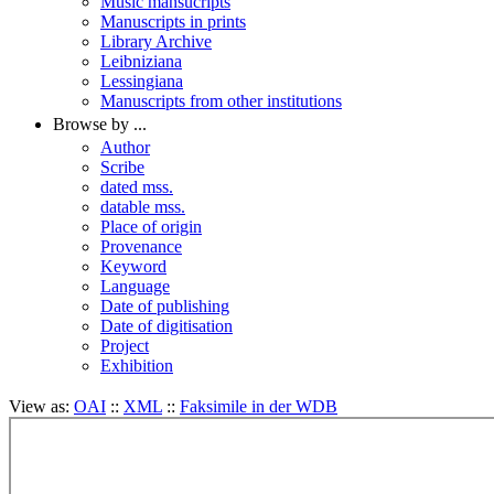
Music mansucripts
Manuscripts in prints
Library Archive
Leibniziana
Lessingiana
Manuscripts from other institutions
Browse by ...
Author
Scribe
dated mss.
datable mss.
Place of origin
Provenance
Keyword
Language
Date of publishing
Date of digitisation
Project
Exhibition
View as:
OAI
::
XML
::
Faksimile in der WDB