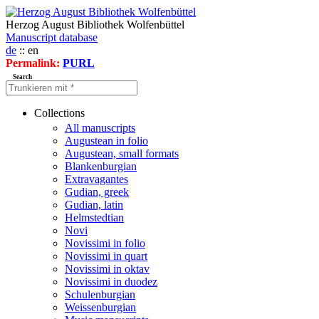
Herzog August Bibliothek Wolfenbüttel
Manuscript database
de
:: en
Permalink:
PURL
Search
Collections
All manuscripts
Augustean in folio
Augustean, small formats
Blankenburgian
Extravagantes
Gudian, greek
Gudian, latin
Helmstedtian
Novi
Novissimi in folio
Novissimi in quart
Novissimi in oktav
Novissimi in duodez
Schulenburgian
Weissenburgian