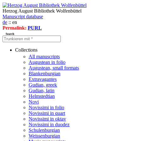
Herzog August Bibliothek Wolfenbüttel
Manuscript database
de
:: en
Permalink:
PURL
Search
Collections
All manuscripts
Augustean in folio
Augustean, small formats
Blankenburgian
Extravagantes
Gudian, greek
Gudian, latin
Helmstedtian
Novi
Novissimi in folio
Novissimi in quart
Novissimi in oktav
Novissimi in duodez
Schulenburgian
Weissenburgian