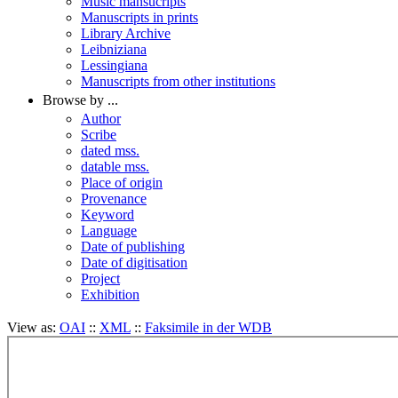
Music mansucripts
Manuscripts in prints
Library Archive
Leibniziana
Lessingiana
Manuscripts from other institutions
Browse by ...
Author
Scribe
dated mss.
datable mss.
Place of origin
Provenance
Keyword
Language
Date of publishing
Date of digitisation
Project
Exhibition
View as:
OAI
::
XML
::
Faksimile in der WDB