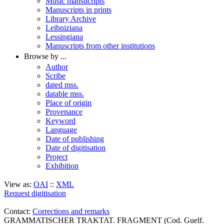
Music mansucripts
Manuscripts in prints
Library Archive
Leibniziana
Lessingiana
Manuscripts from other institutions
Browse by ...
Author
Scribe
dated mss.
datable mss.
Place of origin
Provenance
Keyword
Language
Date of publishing
Date of digitisation
Project
Exhibition
View as:
OAI
::
XML
Request digitisation
Contact:
Corrections and remarks
GRAMMATISCHER TRAKTAT. FRAGMENT (Cod. Guelf.