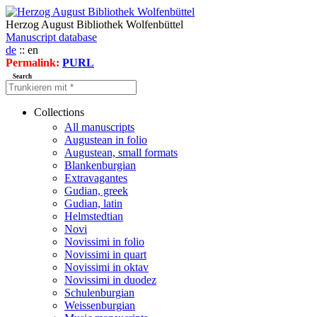
Herzog August Bibliothek Wolfenbüttel
Manuscript database
de
:: en
Permalink:
PURL
Search
Collections
All manuscripts
Augustean in folio
Augustean, small formats
Blankenburgian
Extravagantes
Gudian, greek
Gudian, latin
Helmstedtian
Novi
Novissimi in folio
Novissimi in quart
Novissimi in oktav
Novissimi in duodez
Schulenburgian
Weissenburgian