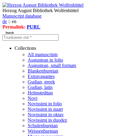
Herzog August Bibliothek Wolfenbüttel
Manuscript database
de
:: en
Permalink:
PURL
Search
Collections
All manuscripts
Augustean in folio
Augustean, small formats
Blankenburgian
Extravagantes
Gudian, greek
Gudian, latin
Helmstedtian
Novi
Novissimi in folio
Novissimi in quart
Novissimi in oktav
Novissimi in duodez
Schulenburgian
Weissenburgian