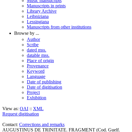
Music mansucripts
Manuscripts in prints
Library Archive
Leibniziana
Lessingiana
Manuscripts from other institutions
Browse by ...
Author
Scribe
dated mss.
datable mss.
Place of origin
Provenance
Keyword
Language
Date of publishing
Date of digitisation
Project
Exhibition
View as:
OAI
::
XML
Request digitisation
Contact:
Corrections and remarks
AUGUSTINUS DE TRINITATE. FRAGMENT (Cod. Guelf.