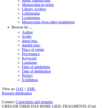
Music mansucripts
Manuscripts in prints
Library Archive
Leibniziana
Lessingiana
Manuscripts from other institutions
Browse by ...
Author
Scribe
dated mss.
datable mss.
Place of origin
Provenance
Keyword
Language
Date of publishing
Date of digitisation
Project
Exhibition
View as:
OAI
::
XML
Request digitisation
Contact:
Corrections and remarks
GREGOR ÜBER DAS HOHE LIED. FRAGMENTE (Cod.