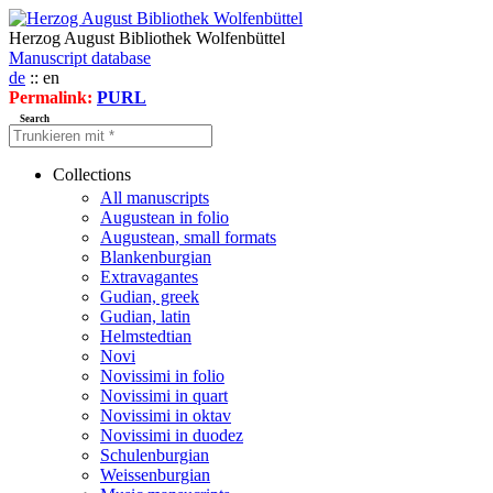
Herzog August Bibliothek Wolfenbüttel
Manuscript database
de
:: en
Permalink:
PURL
Search
Collections
All manuscripts
Augustean in folio
Augustean, small formats
Blankenburgian
Extravagantes
Gudian, greek
Gudian, latin
Helmstedtian
Novi
Novissimi in folio
Novissimi in quart
Novissimi in oktav
Novissimi in duodez
Schulenburgian
Weissenburgian