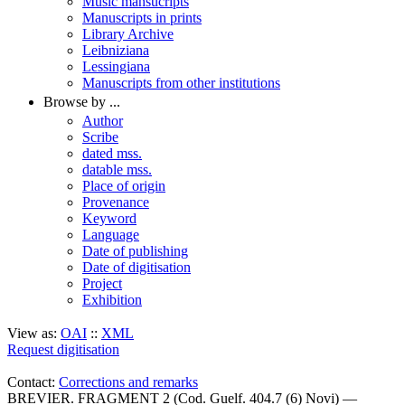
Music mansucripts
Manuscripts in prints
Library Archive
Leibniziana
Lessingiana
Manuscripts from other institutions
Browse by ...
Author
Scribe
dated mss.
datable mss.
Place of origin
Provenance
Keyword
Language
Date of publishing
Date of digitisation
Project
Exhibition
View as:
OAI
::
XML
Request digitisation
Contact:
Corrections and remarks
BREVIER. FRAGMENT 2 (Cod. Guelf. 404.7 (6) Novi) —