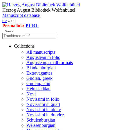
Herzog August Bibliothek Wolfenbüttel
Manuscript database
de
:: en
Permalink:
PURL
Search
Collections
All manuscripts
Augustean in folio
Augustean, small formats
Blankenburgian
Extravagantes
Gudian, greek
Gudian, latin
Helmstedtian
Novi
Novissimi in folio
Novissimi in quart
Novissimi in oktav
Novissimi in duodez
Schulenburgian
Weissenburgian