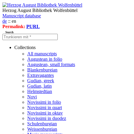
Herzog August Bibliothek Wolfenbüttel
Manuscript database
de
:: en
Permalink:
PURL
Search
Collections
All manuscripts
Augustean in folio
Augustean, small formats
Blankenburgian
Extravagantes
Gudian, greek
Gudian, latin
Helmstedtian
Novi
Novissimi in folio
Novissimi in quart
Novissimi in oktav
Novissimi in duodez
Schulenburgian
Weissenburgian