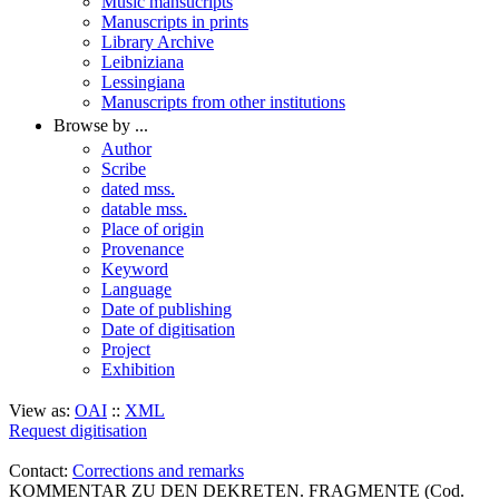
Music mansucripts
Manuscripts in prints
Library Archive
Leibniziana
Lessingiana
Manuscripts from other institutions
Browse by ...
Author
Scribe
dated mss.
datable mss.
Place of origin
Provenance
Keyword
Language
Date of publishing
Date of digitisation
Project
Exhibition
View as:
OAI
::
XML
Request digitisation
Contact:
Corrections and remarks
KOMMENTAR ZU DEN DEKRETEN. FRAGMENTE (Cod.