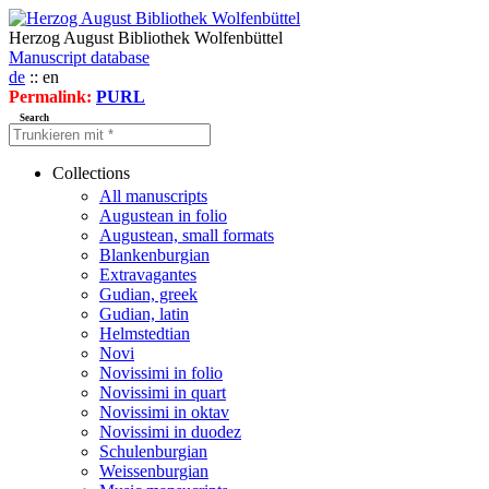
Herzog August Bibliothek Wolfenbüttel
Manuscript database
de
:: en
Permalink:
PURL
Search
Collections
All manuscripts
Augustean in folio
Augustean, small formats
Blankenburgian
Extravagantes
Gudian, greek
Gudian, latin
Helmstedtian
Novi
Novissimi in folio
Novissimi in quart
Novissimi in oktav
Novissimi in duodez
Schulenburgian
Weissenburgian