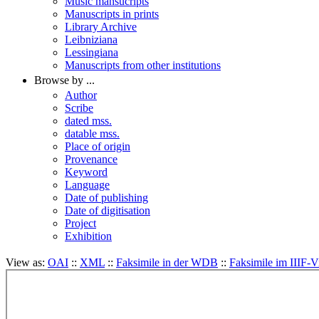
Music mansucripts
Manuscripts in prints
Library Archive
Leibniziana
Lessingiana
Manuscripts from other institutions
Browse by ...
Author
Scribe
dated mss.
datable mss.
Place of origin
Provenance
Keyword
Language
Date of publishing
Date of digitisation
Project
Exhibition
View as:
OAI
::
XML
::
Faksimile in der WDB
::
Faksimile im IIIF-