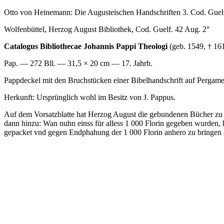
Otto von Heinemann: Die Augusteischen Handschriften 3. Cod. Guelf
Wolfenbüttel, Herzog August Bibliothek, Cod. Guelf. 42 Aug. 2°
Catalogus Bibliothecae Johannis Pappi Theologi
(geb. 1549, † 16
Pap. — 272 Bll. — 31,5 × 20 cm — 17. Jahrh.
Pappdeckel mit den Bruchstücken einer Bibelhandschrift auf Pergame
Herkunft: Ursprünglich wohl im Besitz von J. Pappus.
Auf dem Vorsatzblatte hat Herzog August die gebundenen Bücher zu 841
dann hinzu:
Wan nuhn einss für alless 1 000 Florin gegeben wurden, h
gepacket vnd gegen Endphahung der 1 000 Florin anhero zu bringen 