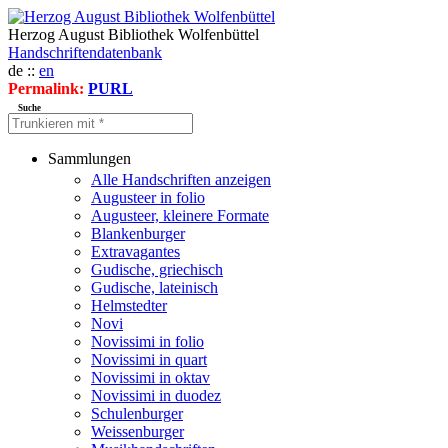
Herzog August Bibliothek Wolfenbüttel
Handschriftendatenbank
de ::
en
Permalink:
PURL
Suche
Sammlungen
Alle Handschriften anzeigen
Augusteer in folio
Augusteer, kleinere Formate
Blankenburger
Extravagantes
Gudische, griechisch
Gudische, lateinisch
Helmstedter
Novi
Novissimi in folio
Novissimi in quart
Novissimi in oktav
Novissimi in duodez
Schulenburger
Weissenburger