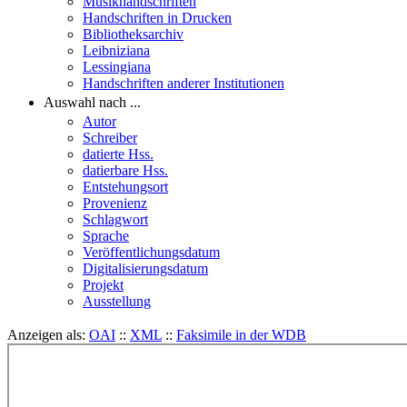
Musikhandschriften
Handschriften in Drucken
Bibliotheksarchiv
Leibniziana
Lessingiana
Handschriften anderer Institutionen
Auswahl nach ...
Autor
Schreiber
datierte Hss.
datierbare Hss.
Entstehungsort
Provenienz
Schlagwort
Sprache
Veröffentlichungsdatum
Digitalisierungsdatum
Projekt
Ausstellung
Anzeigen als:
OAI
::
XML
::
Faksimile in der WDB