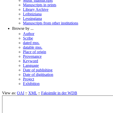
Music mansucripts
Manuscripts in prints
Library Archive
Leibniziana
Lessingiana
Manuscripts from other institutions
Browse by ...
Author
Scribe
dated mss.
datable mss.
Place of origin
Provenance
Keyword
Language
Date of publishing
Date of digitisation
Project
Exhibition
View as:
OAI
::
XML
::
Faksimile in der WDB