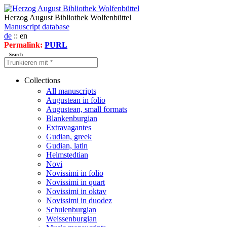
Herzog August Bibliothek Wolfenbüttel
Manuscript database
de
:: en
Permalink:
PURL
Search
Collections
All manuscripts
Augustean in folio
Augustean, small formats
Blankenburgian
Extravagantes
Gudian, greek
Gudian, latin
Helmstedtian
Novi
Novissimi in folio
Novissimi in quart
Novissimi in oktav
Novissimi in duodez
Schulenburgian
Weissenburgian