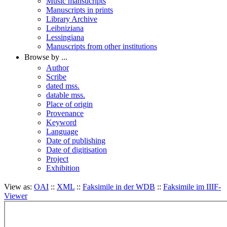
Music mansucripts
Manuscripts in prints
Library Archive
Leibniziana
Lessingiana
Manuscripts from other institutions
Browse by ...
Author
Scribe
dated mss.
datable mss.
Place of origin
Provenance
Keyword
Language
Date of publishing
Date of digitisation
Project
Exhibition
View as:
OAI
::
XML
::
Faksimile in der WDB
::
Faksimile im IIIF-
Viewer