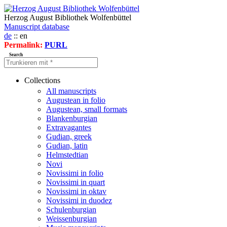
Herzog August Bibliothek Wolfenbüttel
Manuscript database
de
:: en
Permalink:
PURL
Search
Collections
All manuscripts
Augustean in folio
Augustean, small formats
Blankenburgian
Extravagantes
Gudian, greek
Gudian, latin
Helmstedtian
Novi
Novissimi in folio
Novissimi in quart
Novissimi in oktav
Novissimi in duodez
Schulenburgian
Weissenburgian