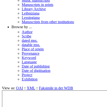
Music mansucripts
Manuscripts in prints
Library Archive
Leibniziana
Lessingiana
Manuscripts from other institutions
Browse by ...
Author
Scribe
dated mss.
datable mss.
Place of origin
Provenance
Keyword
Language
Date of publishing
Date of digitisation
Project
Exhibition
View as:
OAI
::
XML
::
Faksimile in der WDB