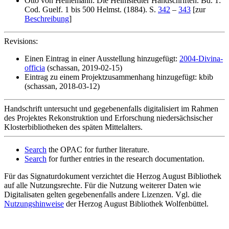
Otto von Heinemann: Die Helmstedter Handschriften. Bd. 1:
Cod. Guelf. 1 bis 500 Helmst. (1884). S.
342
–
343
[zur
Beschreibung
]
Revisions:
Einen Eintrag in einer Ausstellung hinzugefügt:
2004-Divina-
officia
(schassan, 2019-02-15)
Eintrag zu einem Projektzusammenhang hinzugefügt: kbib
(schassan, 2018-03-12)
Handschrift untersucht und gegebenenfalls digitalisiert im Rahmen
des Projektes Rekonstruktion und Erforschung niedersächsischer
Klosterbibliotheken des späten Mittelalters.
Search
the OPAC for further literature.
Search
for further entries in the research documentation.
Für das Signaturdokument verzichtet die Herzog August Bibliothek
auf alle Nutzungsrechte. Für die Nutzung weiterer Daten wie
Digitalisaten gelten gegebenenfalls andere Lizenzen. Vgl. die
Nutzungshinweise
der Herzog August Bibliothek Wolfenbüttel.