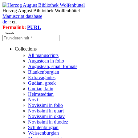
Herzog August Bibliothek Wolfenbüttel
Manuscript database
de
:: en
Permalink:
PURL
Search
Collections
All manuscripts
Augustean in folio
Augustean, small formats
Blankenburgian
Extravagantes
Gudian, greek
Gudian, latin
Helmstedtian
Novi
Novissimi in folio
Novissimi in quart
Novissimi in oktav
Novissimi in duodez
Schulenburgian
Weissenburgian