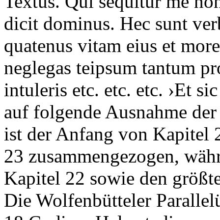
Textus
.
Qui sequitur me non
dicit dominus. Hec sunt ve
quatenus vitam eius et mor
neglegas teipsum tantum pro
intuleris etc. etc. etc
. ›
Et sic
auf folgende Ausnahme der
ist der Anfang von Kapitel
23 zusammengezogen, währe
Kapitel 22 sowie den größte
Die Wolfenbütteler Parallel