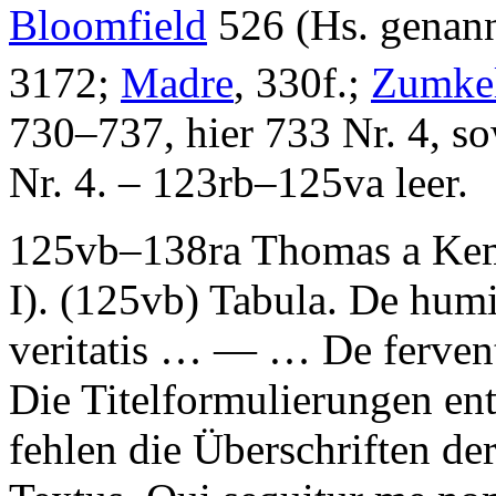
Bloomfield
526 (Hs. genann
3172;
Madre
, 330f.;
Zumkel
730–737, hier 733 Nr. 4, so
Nr. 4. – 123rb–125va leer.
125vb–138ra
Thomas a Ke
I)
. (125vb)
Tabula
.
De humil
veritatis
… — …
De ferven
Die Titelformulierungen en
fehlen die Überschriften de