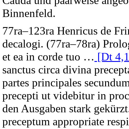
Cauda und paarweise angeor
Binnenfeld.
77ra–123ra
Henricus de Fri
decalogi
. (77ra–78ra)
Prolo
et ea in corde tuo …
[Dt 4,1
sanctus circa divina precepta
partes principales secundum
precepti ut videbitur in pro
den Ausgaben stark gekürzt
preceptum appropriate resp