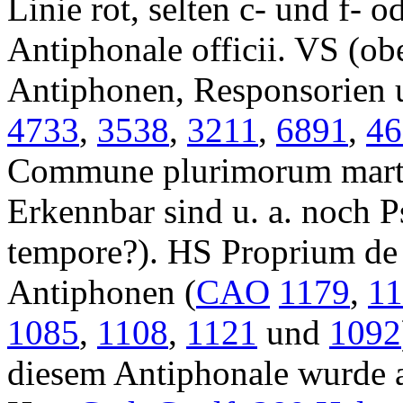
Linie rot, selten c- und f- o
Antiphonale officii
. VS (ob
Antiphonen, Responsorien u
4733
,
3538
,
3211
,
6891
,
46
Commune plurimorum marty
Erkennbar sind u. a. noch 
tempore?). HS
Proprium de
Antiphonen (
CAO
1179
,
1
1085
,
1108
,
1121
und
1092
diesem Antiphonale wurde 