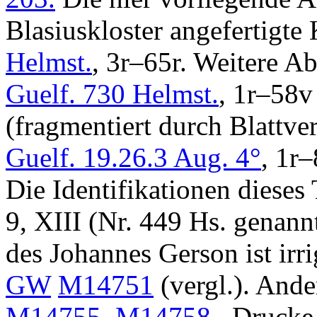
Blasiuskloster angefertigt
Helmst.
, 3r–65r. Weitere A
Guelf. 730 Helmst.
, 1r–58
(fragmentiert durch Blattve
Guelf. 19.26.3 Aug. 4°
, 1r
Die Identifikationen dieses
9, XIII (Nr. 449 Hs. genan
des Johannes Gerson ist irr
GW
M14751
(vergl.). And
M14755
,
M14758
. Drucke