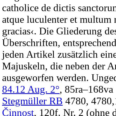
catholice de dictis sancto
atque luculenter et multum 
gracias
‹. Die Gliederung des
Überschriften, entsprechend
jeden Artikel zusätzlich ei
Majuskeln, die neben der A
ausgeworfen werden. Unged
84.12 Aug. 2°
, 85ra–168va 
Stegmüller RB
4780, 4780,
Činnost
, 120f. Nr. 2 (ohne 