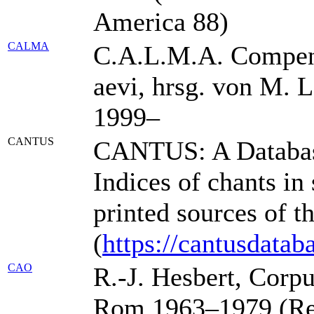
America 88)
CALMA
C.A.L.M.A. Compen
aevi, hrsg. von M. L
1999–
CANTUS
CANTUS: A Database 
Indices of chants in
printed sources of th
(
https://cantusdatab
CAO
R.-J. Hesbert, Corpu
Rom 1963–1979 (Rer