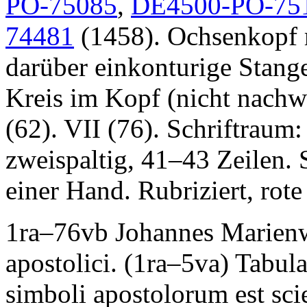
PO-75085
,
DE4500-PO-75
74481
(1458). Ochsenkopf 
darüber einkonturige Stange
Kreis im Kopf (nicht nachw
(62). VII (76). Schriftraum
zweispaltig, 41–43 Zeilen.
einer Hand. Rubriziert, rot
1ra–76vb
Johannes Marien
apostolici
. (1ra–5va)
Tabul
simboli apostolorum est sci