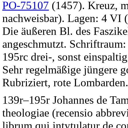
PO-75107
(1457). Kreuz, m
nachweisbar). Lagen: 4 VI 
Die äußeren Bl. des Faszike
angeschmutzt. Schriftraum
195rc drei-, sonst einspalti
Sehr regelmäßige jüngere g
Rubriziert, rote Lombarden
139r–195r
Johannes de Ta
theologiae
(recensio abbrevi
librum qui intytulatur de c