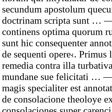
secundum apostolum quecum
doctrinam scripta sunt
… 
continens optima quorum ru
sunt hic consequenter annot
de sequenti opere
‹.
Primus 
remedia contra illa turbati
mundane sue felicitati
… 
magis specialiter est annota
de consolacione theoloye ex
consolaciones super carencia