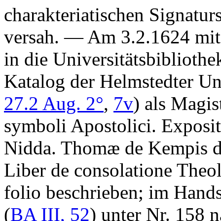
charakteriatischen Signatur
versah. — Am 3.2.1624 mit
in die Universitätsbiblioth
Katalog der Helmstedter Uni
27.2 Aug. 2°
,
7v
) als
Magist
symboli Apostolici. Exposi
Nidda. Thomæ de Kempis de 
Liber de consolatione Theo
folio
beschrieben; im Hands
(
BA III, 52
) unter Nr.
158
n