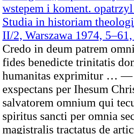
wstepem i koment. opatrzy
Studia in historiam theologi
II/2, Warszawa 1974, 5–61,
Credo in deum patrem omn
fides benedicte trinitatis do
humanitas exprimitur
… —
exspectans per Ihesum Ch
salvatorem omnium qui tecum
spiritus sancti per omnia 
magistralis tractatus de arti