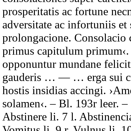
prosperitatis ac fortune necn
adversitate ac infortuniis et
prolongacione. Consolacio 
primus capitulum primum
‹
opponuntur mundane felicita
gauderis
… — …
erga sui 
hostis insidias accingi
. ›
Ame
solamen
‹. – Bl. 193r leer. 
Abstinere li. 7 l. Abstinencia
Vomitus li. 9 r. Vulnus li. 1