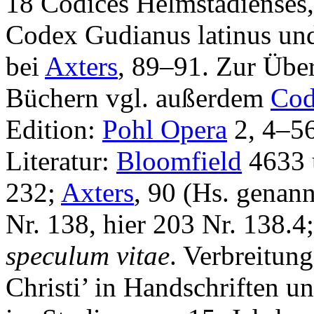
18 Codices Helmstadienses,
Codex Gudianus latinus un
bei
Axters
, 89–91. Zur Über
Büchern vgl. außerdem
Cod
Edition:
Pohl Opera
2, 4–5
Literatur:
Bloomfield
4633 
232;
Axters
, 90 (Hs. genann
Nr. 138, hier 203 Nr. 138.4
speculum vitae
. Verbreitun
Christi’ in Handschriften u