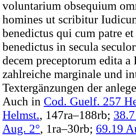
voluntarium obsequium omn
homines ut scribitur Iudicu
benedictus qui cum patre et 
benedictus in secula secul
decem preceptorum edita a
zahlreiche marginale und in
Textergänzungen der anleg
Auch in
Cod. Guelf. 257 He
Helmst.
, 147ra–188rb;
38.7
Aug. 2°
, 1ra–30rb;
69.19 A