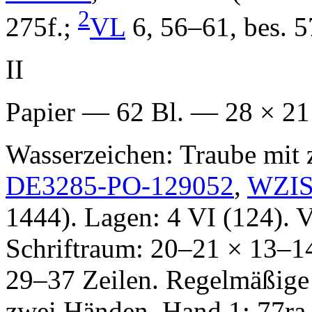
2
275f.;
VL
6, 56–61, bes. 5
II
Papier — 62 Bl. — 28 × 2
Wasserzeichen: Traube mit 
DE3285-PO-129052
,
WZI
1444). Lagen: 4 VI (124). 
Schriftraum: 20–21 × 13–14
29–37 Zeilen. Regelmäßige 
zwei Händen, Hand 1: 77ra