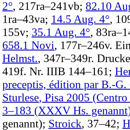
2°
, 217ra–241vb;
82.10 Au
1ra–43va;
14.5 Aug. 4°
, 1
155v;
35.1 Aug. 4°
, 83ra–
658.1 Novi
, 177r–246v. Ei
Helmst.
, 347r–349r.
Druck
419f. Nr. IIIB 144–161;
Hen
preceptis, édition par
B.-G.
Sturlese
, Pisa 2005 (Centro
3–183 (XXXV Hs. genannt)
genannt);
Stroick
, 37–42;
H