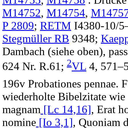
M14752
,
M14754
,
M1475
P 2809
;
RETM
I4380-10/5
Stegmüller RB
9348;
Kaepp
Dambach (siehe oben), pass
2
624 Nr. R.61;
VL
4, 571–5
196v
Probationes pennae
. 
wiederholte Bibelzitate wie
magnam
[Lc 14,16]
,
Erat h
nomine
[Io 3,1]
,
Quoniam d