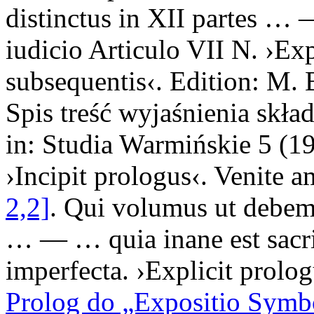
distinctus in XII partes
… 
iudicio Articulo VII N
. ›
Exp
subsequentis
‹.
Edition:
M. 
Spis treść wyjaśnienia skła
in: Studia Warmińskie 5 (1
›
Incipit prologus
‹.
Venite a
2,2]
. Qui volumus ut debemu
… — …
quia inane est sac
imperfecta
. ›
Explicit prolo
Prolog do „Expositio Symb