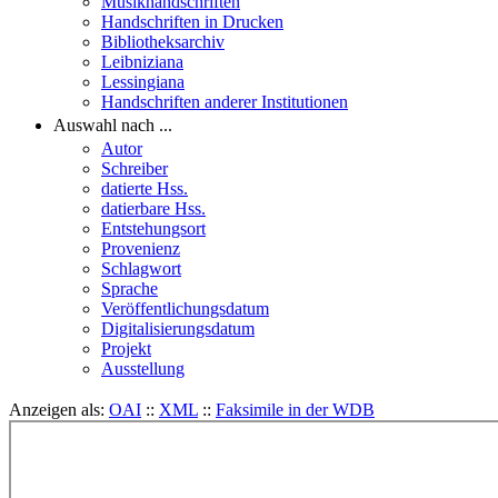
Musikhandschriften
Handschriften in Drucken
Bibliotheksarchiv
Leibniziana
Lessingiana
Handschriften anderer Institutionen
Auswahl nach ...
Autor
Schreiber
datierte Hss.
datierbare Hss.
Entstehungsort
Provenienz
Schlagwort
Sprache
Veröffentlichungsdatum
Digitalisierungsdatum
Projekt
Ausstellung
Anzeigen als:
OAI
::
XML
::
Faksimile in der WDB