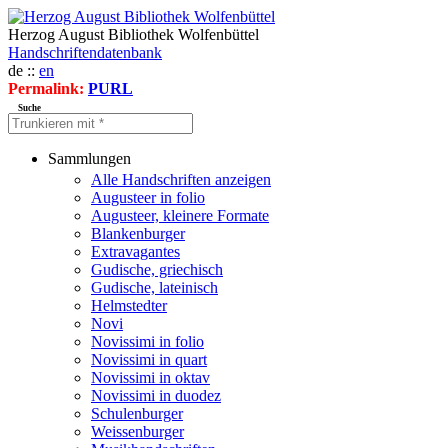
Herzog August Bibliothek Wolfenbüttel
Handschriftendatenbank
de ::
en
Permalink:
PURL
Suche
Sammlungen
Alle Handschriften anzeigen
Augusteer in folio
Augusteer, kleinere Formate
Blankenburger
Extravagantes
Gudische, griechisch
Gudische, lateinisch
Helmstedter
Novi
Novissimi in folio
Novissimi in quart
Novissimi in oktav
Novissimi in duodez
Schulenburger
Weissenburger