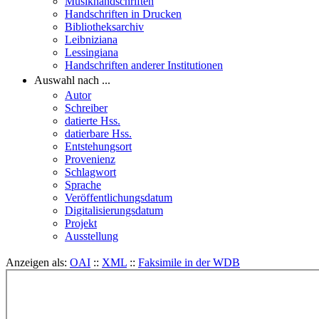
Musikhandschriften
Handschriften in Drucken
Bibliotheksarchiv
Leibniziana
Lessingiana
Handschriften anderer Institutionen
Auswahl nach ...
Autor
Schreiber
datierte Hss.
datierbare Hss.
Entstehungsort
Provenienz
Schlagwort
Sprache
Veröffentlichungsdatum
Digitalisierungsdatum
Projekt
Ausstellung
Anzeigen als:
OAI
::
XML
::
Faksimile in der WDB