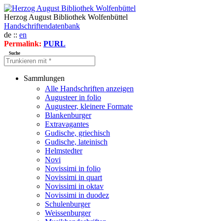
Herzog August Bibliothek Wolfenbüttel
Handschriftendatenbank
de ::
en
Permalink:
PURL
Suche
Sammlungen
Alle Handschriften anzeigen
Augusteer in folio
Augusteer, kleinere Formate
Blankenburger
Extravagantes
Gudische, griechisch
Gudische, lateinisch
Helmstedter
Novi
Novissimi in folio
Novissimi in quart
Novissimi in oktav
Novissimi in duodez
Schulenburger
Weissenburger