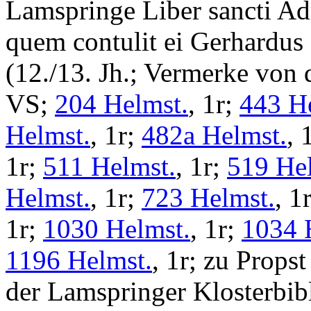
Lamspringe
Liber sancti Ad
quem contulit ei Gerhardus 
(12./13. Jh.; Vermerke von
VS;
204 Helmst.
, 1r;
443 H
Helmst.
, 1r;
482a Helmst.
, 
1r;
511 Helmst.
, 1r;
519 He
Helmst.
, 1r;
723 Helmst.
, 1
1r;
1030 Helmst.
, 1r;
1034 
1196 Helmst.
, 1r; zu Prop
der Lamspringer Klosterbib