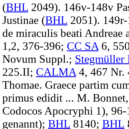
(
BHL
2049)
.
146v-148v
Pa
Justinae
(
BHL
2051)
.
149r-
de miraculis beati Andreae 
1,2, 376-396;
CC SA
6, 55
Novum Suppl.;
Stegmüller
225.II;
CALMA
4, 467 Nr. 
Thomae. Graece partim cum 
primus edidit ...
M. Bonnet
Codocos Apocryphi 1), 96
genannt);
BHL
8140;
BHL