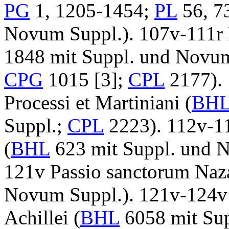
PG
1, 1205-1454;
PL
56, 73
Novum Suppl.).
107v-111r
1848 mit Suppl. und Novu
CPG
1015 [3];
CPL
2177).
Processi et Martiniani
(
BH
Suppl.;
CPL
2223)
.
112v-1
(
BHL
623 mit Suppl. und 
121v
Passio sanctorum Naza
Novum Suppl.)
. 121v-124
Achillei
(
BHL
6058 mit Su