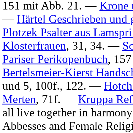
151 mit Abb. 21. —
Krone 
—
Härtel Geschrieben und 
Plotzek Psalter aus Lamspr
Klosterfrauen
, 31, 34. —
Sc
Pariser Perikopenbuch
, 15
Bertelsmeier-Kierst Handsch
und 5, 100f., 122. —
Hotch
Merten
, 71f. —
Kruppa Re
all live together in harmony
Abbesses and Female Relig