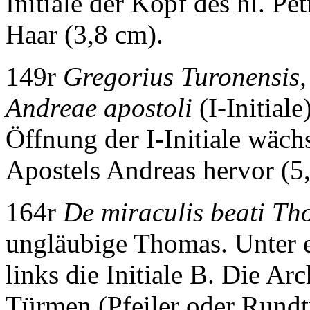
Initiale der Kopf des hl. P
Haar (3,8 cm).
149r
Gregorius Turonensis, 
Andreae apostoli
(I-Initial
Öffnung der I-Initiale wäch
Apostels Andreas hervor (5
164r
De miraculis beati Th
ungläubige Thomas. Unter e
links die Initiale B. Die Ar
Türmen (Pfeiler oder Rundtü