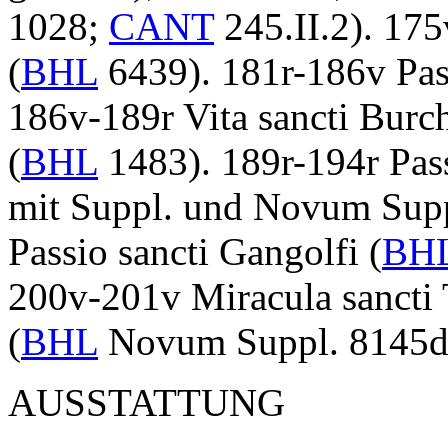
1028;
CANT
245.II.2)
. 17
(
BHL
6439)
.
181r-186v
Pas
186v-189r
Vita sancti Burc
(
BHL
1483)
.
189r-194r
Pas
mit Suppl. und Novum Sup
Passio sancti Gangolfi
(
BH
200v-201v
Miracula sancti 
(
BHL
Novum Suppl. 8145d
AUSSTATTUNG