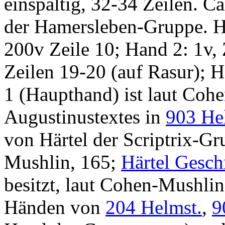
einspaltig, 32-34 Zeilen. C
der Hamersleben-Gruppe. Ha
200v Zeile 10; Hand 2: 1v,
Zeilen 19-20 (auf Rasur); 
1 (Haupthand) ist laut Cohe
Augustinustextes in
903 He
von Härtel der Scriptrix-Gr
Mushlin
, 165;
Härtel Gesch
besitzt, laut Cohen-Mushlin
Händen von
204 Helmst.
,
9