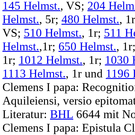
145 Helmst.
, VS;
204 Helms
Helmst.
, 5r;
480 Helmst.
, 1
VS;
510 Helmst.
, 1r;
511 H
Helmst.
,1r;
650 Helmst.
, 1r
1r;
1012 Helmst.
, 1r;
1030 
1113 Helmst.
, 1r und
1196 
Clemens I papa
:
Recogniti
Aquileiensi, versio epitoma
Literatur:
BHL
6644 mit No
Clemens I papa
:
Epistula C