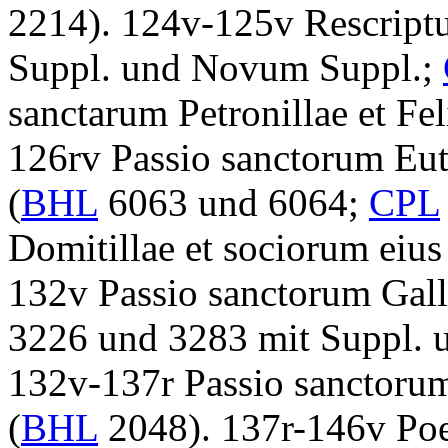
2214)
.
124v-125v
Rescript
Suppl. und Novum Suppl.;
sanctarum Petronillae et Fe
126rv
Passio sanctorum Eut
(
BHL
6063 und 6064;
CPL
Domitillae et sociorum eiu
132v
Passio sanctorum Gall
3226 und 3283 mit Suppl.
132v-137r
Passio sanctorum
(
BHL
2048)
.
137r-146v
Poe