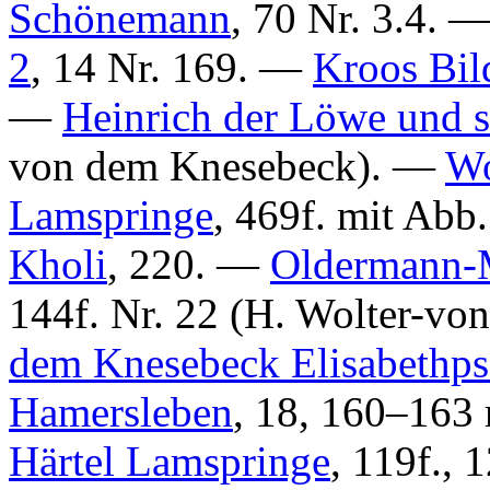
Schönemann
, 70 Nr. 3.4. 
2
, 14 Nr. 169. —
Kroos Bil
—
Heinrich der Löwe und s
von dem Knesebeck
). —
Wo
Lamspringe
, 469f. mit Ab
Kholi
, 220. —
Oldermann-
144f. Nr. 22 (
H. Wolter-vo
dem Knesebeck Elisabethpsa
Hamersleben
, 18, 160–163
Härtel Lamspringe
, 119f., 