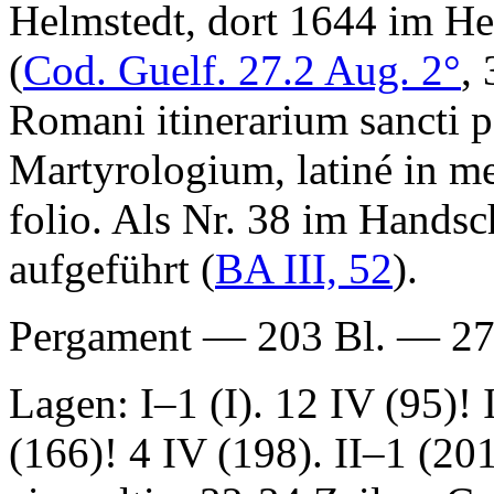
Helmstedt, dort 1644 im He
(
Cod. Guelf. 27.2 Aug. 2°
,
Romani itinerarium sancti p
Martyrologium, latiné in 
folio
. Als Nr. 38 im Handsc
aufgeführt (
BA III, 52
).
Pergament — 203 Bl. — 27
Lagen: I–1 (I). 12 IV (95)!
(166)! 4 IV (198). II–1 (20