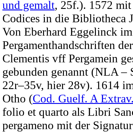
und gemalt
, 25f.). 1572 mi
Codices in die Bibliotheca J
Von Eberhard Eggelinck im 
Pergamenthandschriften der 
Clementis vff Pergamein ges
gebunden
genannt (NLA – St
22r–35v, hier 28v). 1614 i
Otho (
Cod. Guelf. A Extrav
folio et quarto
als
Libri San
pergameno
mit der Signatu