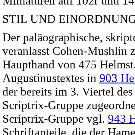
Miniaturen auf 102r und 14
STIL UND EINORDNUN
Der paläographische, skrip
veranlasst Cohen-Mushlin zu
Haupthand von 475 Helmst.
Augustinustextes in
903 He
der bereits im 3. Viertel de
Scriptrix-Gruppe zugeordne
Scriptrix-Gruppe vgl.
943 H
Schriftanteile, die der Ha