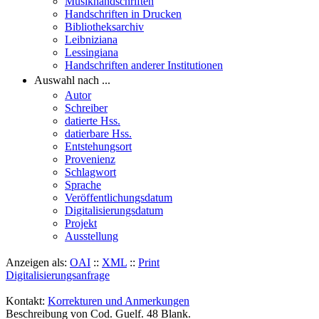
Musikhandschriften
Handschriften in Drucken
Bibliotheksarchiv
Leibniziana
Lessingiana
Handschriften anderer Institutionen
Auswahl nach ...
Autor
Schreiber
datierte Hss.
datierbare Hss.
Entstehungsort
Provenienz
Schlagwort
Sprache
Veröffentlichungsdatum
Digitalisierungsdatum
Projekt
Ausstellung
Anzeigen als:
OAI
::
XML
::
Print
Digitalisierungsanfrage
Kontakt:
Korrekturen und Anmerkungen
Beschreibung von Cod. Guelf. 48 Blank.