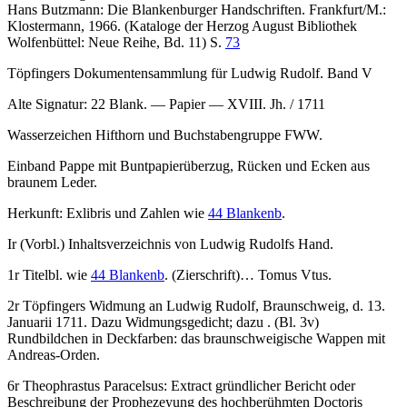
Hans Butzmann: Die Blankenburger Handschriften. Frankfurt/M.:
Klostermann, 1966. (Kataloge der Herzog August Bibliothek
Wolfenbüttel: Neue Reihe, Bd. 11) S.
73
Töpfingers Dokumentensammlung für Ludwig Rudolf. Band V
Alte Signatur:
22 Blank. — Papier — XVIII. Jh. / 1711
Wasserzeichen Hifthorn und Buchstabengruppe FWW.
Einband Pappe mit Buntpapierüberzug, Rücken und Ecken aus
braunem Leder.
Herkunft: Exlibris und Zahlen wie
44 Blankenb
.
Ir (Vorbl.) Inhaltsverzeichnis von Ludwig Rudolfs Hand.
1r Titelbl. wie
44 Blankenb
. (Zierschrift)
… Tomus Vtus.
2r Töpfingers Widmung an Ludwig Rudolf, Braunschweig, d. 13.
Januarii 1711. Dazu Widmungsgedicht; dazu . (Bl. 3v)
Rundbildchen in Deckfarben: das braunschweigische Wappen mit
Andreas-Orden.
6r
Theophrastus Paracelsus
:
Extract gründlicher Bericht oder
Beschreibung der Prophezeyung des hochberühmten Doctoris