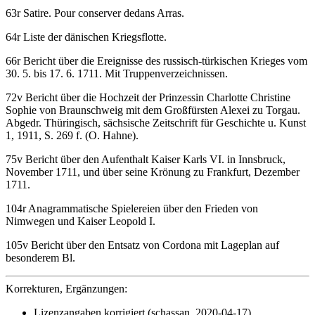
63r
Satire
.
Pour conserver dedans Arras
.
64r Liste der dänischen Kriegsflotte.
66r Bericht über die Ereignisse des russisch-türkischen Krieges vom
30. 5. bis 17. 6. 1711. Mit Truppenverzeichnissen.
72v Bericht über die Hochzeit der Prinzessin Charlotte Christine
Sophie von Braunschweig mit dem Großfürsten Alexei zu Torgau.
Abgedr. Thüringisch, sächsische Zeitschrift für Geschichte u. Kunst
1, 1911, S. 269 f. (O. Hahne).
75v Bericht über den Aufenthalt Kaiser Karls VI. in Innsbruck,
November 1711, und über seine Krönung zu Frankfurt, Dezember
1711.
104r Anagrammatische Spielereien über den Frieden von
Nimwegen und Kaiser Leopold I.
105v Bericht über den Entsatz von Cordona mit Lageplan auf
besonderem Bl.
Korrekturen, Ergänzungen:
Lizenzangaben korrigiert (schassan, 2020-04-17)