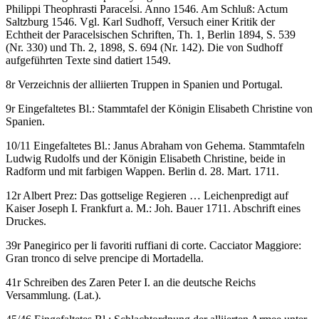
Philippi Theophrasti Paracelsi. Anno 1546
. Am Schluß:
Actum
Saltzburg 1546
. Vgl. Karl Sudhoff, Versuch einer Kritik der
Echtheit der Paracelsischen Schriften, Th. 1, Berlin 1894, S. 539
(Nr. 330) und Th. 2, 1898, S. 694 (Nr. 142). Die von Sudhoff
aufgeführten Texte sind datiert 1549.
8r Verzeichnis der alliierten Truppen in Spanien und Portugal.
9r Eingefaltetes Bl.: Stammtafel der Königin Elisabeth Christine von
Spanien.
10/11 Eingefaltetes Bl.:
Janus Abraham von Gehema
. Stammtafeln
Ludwig Rudolfs und der Königin Elisabeth Christine, beide in
Radform und mit farbigen Wappen. Berlin d. 28. Mart. 1711.
12r
Albert Prez
:
Das gottselige Regieren …
Leichenpredigt auf
Kaiser Joseph I.
Frankfurt a. M.: Joh. Bauer 1711.
Abschrift eines
Druckes.
39r
Panegirico per li favoriti ruffiani di corte. Cacciator Maggiore:
Gran tronco di selve prencipe di Mortadella
.
41r Schreiben des Zaren Peter I. an die deutsche Reichs
Versammlung. (Lat.).