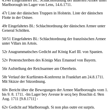
45/46 Eingefaltetes Bl.: Schlachtordnung der alliierten Armee unter
Marlborough im Lager von Lens, 14.6.1711.
47r Liste der dänischen Truppen in Holstein. Liste der dänischen
Flotte in der Ostsee.
49r Eingefaltetes Bl.: Schlachtordnung der dänischen Armee unter
General Schölten.
50/51 Eingefaltetes Bl.: Schlachtordnung der französischen Armee
unter Villars im Artois.
52r Anagrammatisches Gedicht auf König Karl III. von Spanien.
52v Protestschreiben des Königs Max Emanuel von Bayern.
56r Aufstellung der Reichsarmee am Oberrhein.
58r Verlauf der Kurfürsten-Konferenz in Frankfurt am 24.8.1711.
Mit Skizze der Sitzordnung.
60v Bericht über die Bewegungen der Armee Marlboroughs vom 1.
bis 9. 8. 1711.
›
Im Lager bey Avesne le secq bey Bouchin d. 9ten
Aug. 1711
[9.8.1711]
‹
62v Gedicht auf Marlborough.
Si non plus outre est surpris
.