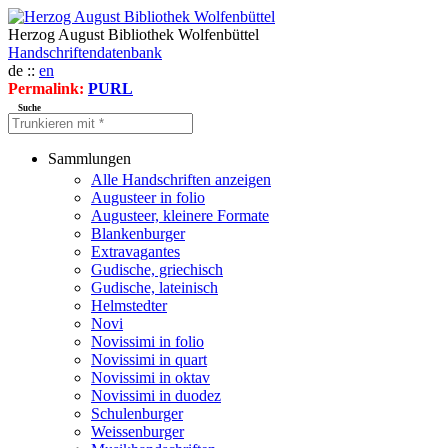
Herzog August Bibliothek Wolfenbüttel
Handschriftendatenbank
de ::
en
Permalink:
PURL
Suche
Sammlungen
Alle Handschriften anzeigen
Augusteer in folio
Augusteer, kleinere Formate
Blankenburger
Extravagantes
Gudische, griechisch
Gudische, lateinisch
Helmstedter
Novi
Novissimi in folio
Novissimi in quart
Novissimi in oktav
Novissimi in duodez
Schulenburger
Weissenburger