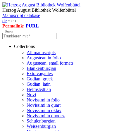
Herzog August Bibliothek Wolfenbüttel
Manuscript database
de
:: en
Permalink:
PURL
Search
Collections
All manuscripts
Augustean in folio
Augustean, small formats
Blankenburgian
Extravagantes
Gudian, greek
Gudian, latin
Helmstedtian
Novi
Novissimi in folio
Novissimi in quart
Novissimi in oktav
Novissimi in duodez
Schulenburgian
Weissenburgian