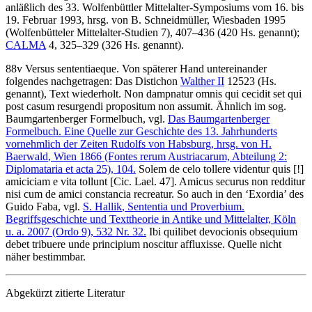
anläßlich des 33. Wolfenbüttler Mittelalter-Symposiums vom 16. bis
19. Februar 1993, hrsg. von
B. Schneidmüller
, Wiesbaden 1995
(Wolfenbütteler Mittelalter-Studien 7), 407–436 (420 Hs. genannt);
CALMA
4, 325–329 (326 Hs. genannt).
88v
Versus sententiaeque
. Von späterer Hand untereinander
folgendes nachgetragen: Das Distichon
Walther II
12523 (Hs.
genannt), Text wiederholt.
Non dampnatur omnis qui cecidit set qui
post casum resurgendi propositum non assumit.
Ähnlich im sog.
Baumgartenberger Formelbuch, vgl.
Das Baumgartenberger
Formelbuch. Eine Quelle zur Geschichte des 13. Jahrhunderts
vornehmlich der Zeiten Rudolfs von Habsburg, hrsg. von
H.
Baerwald
, Wien 1866 (Fontes rerum Austriacarum, Abteilung 2:
Diplomataria et acta 25), 104.
Solem de celo tollere videntur quis
[!]
amiciciam e vita tollunt
[Cic. Lael. 47]
.
Amicus securus non redditur
nisi cum de amici constancia recreatur.
So auch in den ‘Exordia’ des
Guido Faba, vgl.
S. Hallik
, Sententia und Proverbium.
Begriffsgeschichte und Texttheorie in Antike und Mittelalter, Köln
u. a. 2007 (Ordo 9), 532 Nr. 32.
Ibi quilibet devocionis obsequium
debet tribuere unde principium noscitur affluxisse.
Quelle nicht
näher bestimmbar.
Abgekürzt zitierte Literatur