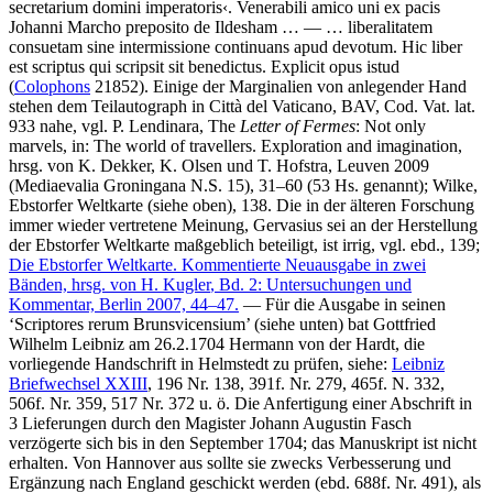
secretarium domini imperatoris
‹
.
Venerabili amico uni ex pacis
Johanni Marcho preposito de Ildesham
… — …
liberalitatem
consuetam sine intermissione continuans apud devotum
.
Hic liber
est scriptus qui scripsit sit benedictus. Explicit opus istud
(
Colophons
21852)
.
Einige der Marginalien von anlegender Hand
stehen dem Teilautograph in Città del Vaticano, BAV, Cod. Vat. lat.
933 nahe, vgl.
P. Lendinara
, The
Letter of Fermes
: Not only
marvels, in: The world of travellers. Exploration and imagination,
hrsg. von
K. Dekker
,
K. Olsen
und
T. Hofstra
, Leuven 2009
(Mediaevalia Groningana N.S. 15), 31–60 (53 Hs. genannt);
Wilke
,
Ebstorfer Weltkarte (siehe oben), 138. Die in der älteren Forschung
immer wieder vertretene Meinung, Gervasius sei an der Herstellung
der Ebstorfer Weltkarte maßgeblich beteiligt, ist irrig, vgl. ebd., 139;
Die Ebstorfer Weltkarte. Kommentierte Neuausgabe in zwei
Bänden, hrsg. von
H. Kugler
, Bd. 2: Untersuchungen und
Kommentar, Berlin 2007, 44–47.
— Für die Ausgabe in seinen
‘Scriptores rerum Brunsvicensium’ (siehe unten) bat Gottfried
Wilhelm Leibniz am 26.2.1704 Hermann von der Hardt, die
vorliegende Handschrift in Helmstedt zu prüfen, siehe:
Leibniz
Briefwechsel XXIII
, 196 Nr. 138, 391f. Nr. 279, 465f. N. 332,
506f. Nr. 359, 517 Nr. 372 u. ö. Die Anfertigung einer Abschrift in
3 Lieferungen durch den Magister Johann Augustin Fasch
verzögerte sich bis in den September 1704; das Manuskript ist nicht
erhalten. Von Hannover aus sollte sie zwecks Verbesserung und
Ergänzung nach England geschickt werden (ebd. 688f. Nr. 491), als