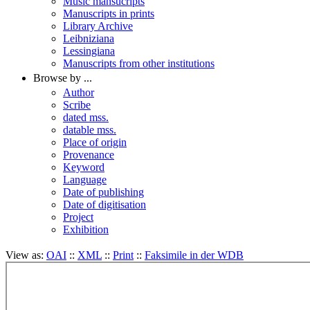
Music mansucripts
Manuscripts in prints
Library Archive
Leibniziana
Lessingiana
Manuscripts from other institutions
Browse by ...
Author
Scribe
dated mss.
datable mss.
Place of origin
Provenance
Keyword
Language
Date of publishing
Date of digitisation
Project
Exhibition
View as:
OAI
::
XML
::
Print
::
Faksimile in der WDB