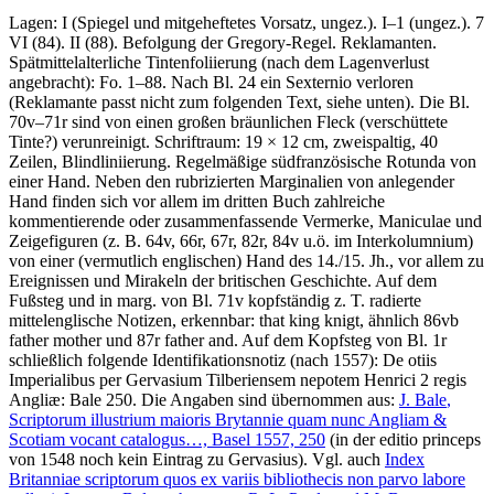
Lagen: I (Spiegel und mitgeheftetes Vorsatz, ungez.). I–1 (ungez.). 7
VI (84). II (88). Befolgung der Gregory-Regel. Reklamanten.
Spätmittelalterliche Tintenfoliierung (nach dem Lagenverlust
angebracht):
Fo. 1
–
88
. Nach Bl. 24 ein Sexternio verloren
(Reklamante passt nicht zum folgenden Text, siehe unten). Die Bl.
70v–71r sind von einen großen bräunlichen Fleck (verschüttete
Tinte?) verunreinigt. Schriftraum: 19 × 12 cm, zweispaltig, 40
Zeilen, Blindliniierung. Regelmäßige südfranzösische Rotunda von
einer Hand. Neben den rubrizierten Marginalien von anlegender
Hand finden sich vor allem im dritten Buch zahlreiche
kommentierende oder zusammenfassende Vermerke, Maniculae und
Zeigefiguren (z. B. 64v, 66r, 67r, 82r, 84v u.ö. im Interkolumnium)
von einer (vermutlich englischen) Hand des 14./15. Jh., vor allem zu
Ereignissen und Mirakeln der britischen Geschichte. Auf dem
Fußsteg und in marg. von Bl. 71v kopfständig z. T. radierte
mittelenglische Notizen, erkennbar:
that king knigt
, ähnlich 86vb
father mother
und 87r
father and
. Auf dem Kopfsteg von Bl. 1r
schließlich folgende Identifikationsnotiz (nach 1557):
De otiis
Imperialibus per Gervasium Tilberiensem nepotem Henrici 2 regis
Angliæ: Bale 250.
Die Angaben sind übernommen aus:
J. Bale
,
Scriptorum illustrium maioris Brytannie quam nunc Angliam &
Scotiam vocant catalogus…, Basel 1557,
250
(in der editio princeps
von 1548 noch kein Eintrag zu Gervasius). Vgl. auch
Index
Britanniae scriptorum quos ex variis bibliothecis non parvo labore