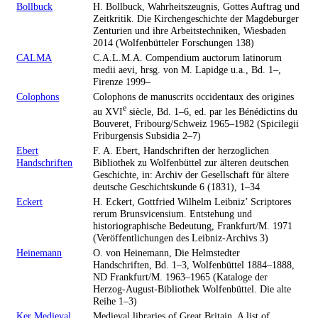
Bollbuck
H. Bollbuck, Wahrheitszeugnis, Gottes Auftrag und
Zeitkritik. Die Kirchengeschichte der Magdeburger
Zenturien und ihre Arbeitstechniken, Wiesbaden
2014 (Wolfenbütteler Forschungen 138)
CALMA
C.A.L.M.A. Compendium auctorum latinorum
medii aevi, hrsg. von M. Lapidge u.a., Bd. 1–,
Firenze 1999–
Colophons
Colophons de manuscrits occidentaux des origines
e
au XVI
siècle, Bd. 1–6, ed. par les Bénédictins du
Bouveret, Fribourg/Schweiz 1965–1982 (Spicilegii
Friburgensis Subsidia 2–7)
Ebert
F. A. Ebert, Handschriften der herzoglichen
Handschriften
Bibliothek zu Wolfenbüttel zur älteren deutschen
Geschichte, in: Archiv der Gesellschaft für ältere
deutsche Geschichtskunde 6 (1831), 1–34
Eckert
H. Eckert, Gottfried Wilhelm Leibniz’ Scriptores
rerum Brunsvicensium. Entstehung und
historiographische Bedeutung, Frankfurt/M. 1971
(Veröffentlichungen des Leibniz-Archivs 3)
Heinemann
O. von Heinemann, Die Helmstedter
Handschriften, Bd. 1–3, Wolfenbüttel 1884–1888,
ND Frankfurt/M. 1963–1965 (Kataloge der
Herzog-August-Bibliothek Wolfenbüttel. Die alte
Reihe 1–3)
Ker Medieval
Medieval libraries of Great Britain. A list of