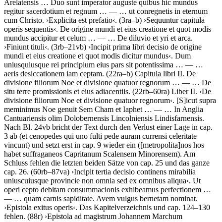
Arelatensis
…
Duo sunt imperator auguste quibus hic mundus
regitur sacerdotium et regnum
… — …
ut conregnetis in eternum
cum Christo
.
›
Explicita est prefatio
‹
. (3ra–b)
›
Sequuntur capitula
operis sequentis
‹
.
De origine mundi et eius creatione et quot modis
mundus accipitur et celum
… — …
De diluvio et yri et arca
.
›
Finiunt tituli
‹
. (3rb–21vb)
›
Incipit prima libri decisio de origine
mundi et eius creatione et quot modis dicitur mundus
‹
.
Dum
uniusquiusque rei principium eius pars sit potentissima
… — …
aeris desiccationem iam ceptam
. (22ra–b)
Capitula libri II
.
De
divisione filiorum Noe et divisione quatuor regnorum
… — …
De
situ terre promissionis et eius adiacentiis
. (22rb–60ra)
Liber II
.
›
De
divisione filiorum Noe et divisione quatuor regnorum
‹
.
[S]
icut supra
meminimus Noe genuit Sem Cham et Iaphet
… — …
In Anglia
Cantuariensis olim Dolobernensis Lincolniensis Lindisfarnensis
.
Nach Bl. 24vb bricht der Text durch den Verlust einer Lage in cap.
3 ab (
et cenopedes qui uno fulti pede auram currensi celeritate
vincunt
) und setzt erst in cap. 9 wieder ein (
[metropolita]
nos hos
habet suffraganeos Capritanum Scalensem Minorensem
). Am
Schluss fehlen die letzten beiden Sätze von cap. 25 und das ganze
cap. 26. (60rb–87va)
›
Incipit tertia decisio continens mirabilia
uniuscuiusque provincie non omnia sed ex omnibus aliqua
‹
.
Ut
operi cepto debitam consummacionis exhibeamus perfectionem
…
— …
quam carnis sapiditate. Avem vulgus bernetam nominat
.
›
Epistola exitus operis
‹
. Das Kapitelverzeichnis und cap. 124–130
fehlen. (88r)
›
Epistola ad magistrum Johannem Marchum