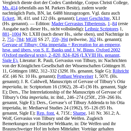
Vergleich diente dort der Codex Cambridge, Corpus Christi College,
Ms. 414
(ebenfalls aus M. Parkers Besitz), zudem wurde
nachträglich Paris, BN, lat. 6488 hinzugezogen. Vgl. dazu auch
Eckert
, 38, 41f. und 122 (Hs. genannt);
Lesser Geschichte
, XLI
(Hs. genannt). —
Edition:
Mader Gervasius Tilberiensis
,
1
–
84
(erste
Ausgabe nach dieser Hs., nicht vollständig);
Leibniz Scriptores
1,
881
–
1004
Nr. LXIII (nach dieser Hs., siehe oben), und Nachträge in
2,
751
–
784
;
MGH
SS 27,
359
–
394
(teilweise,
362
Hs. genannt);
Gervase of Tilbury: Otia imperialia = Recreation for an emperor,
hrsg. und übers. von
S. E. Banks
und
J. W. Binns
, Oxford 2002
(Oxford medieval texts), 2–820, 824–826 (LXVIII Hs. genannt,
Sigle E).
Literatur:
R. Pauli
, Gervasius von Tilbury, in: Nachrichten
von der Königlichen Gesellschaft der Wissenschaften Göttingen H.
11, Göttingen 1882, 312–332 (329f. Hs. genannt, Sigle G);
Röhricht
45f. (46 Nr. 10 Hs. genannt);
Potthast Wegweiser
1, 507f. (Hs.
genannt);
J. R. Caldwell
, Manuscripts of Gervase of Tilbury’s
Otia
imperialia
, in: Scriptorium 16 (1962), 28–45 (36 Hs. genannt, Sigle
E);
Ders.
, The Interrelationship of the Manuscripts of Gervase of
Tilbury’s
Otia imperialia
, in: ibid., 246–274 (250f., 259–266 Hs.
genannt, Sigle E);
Ders.
, Gervase’s of Tilbury Addenda to his Otia
imperialia, in: Mediaeval Studies 24 (1962), 95–126 (95 Hs.
genannt, Sigle E);
Rep. font.
4, 715f.;
Sharpe
, 141 Nr. 361.2;
A.
Wolf,
Gervasius von Tilbury und die Welfen. Zugleich
Bemerkungen zur Ebstorfer Weltkarte, in: Die Welfen und ihr
Braunschweiger Hof im hohen Mittelalter. Vorträge gehalten