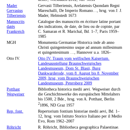
Mader
Gervasii Tilberiensis, Arelatensis Quondam Regni
Gervasius
Mareschalli, De Imperio Romano…, hrsg. von J. J.
Tilberiensis
Mader, Helmstedt 1673
Manuscrits
Catalogue des manuscrits en écriture latine portant
datés
des indications, de date, de lieu ou de copiste, par
Frankreich
C. Samaran et R. Marichal, Bd. 1–7, Paris 1959–
1985
MGH
Monumenta Germaniae Historica inde ab anno
Christi quingentesimo usque ad annum millesimum
et quingentesimum …, Hannover u.a. 1826–
Otto IV.
Otto IV. Traum vom welfischen Kaisertum.
Landesausstellung Braunschweigisches
Landesmuseum, Dom St. Blasii, Burg
Dankwarderode, vom 8. August bis 8. November
2009, hrsg. vom Braunschweigischen
Landesmuseum, Petersberg 2009
Potthast
Bibliotheca historica medii aevi. Wegweiser durch
Wegweiser
die Geschichtswerke des europäischen Mittelalters
bis 1500, 2 Bde., hrsg. von A. Potthast, Berlin
2
1896, ND Graz 1957
Rep. font.
Repertorium fontium historiae medii aevi, Bd. 1–
12, hrsg. vom Istituto Storico Italiano per il Medio
Evo, Rom 1962–2007
Röhricht
R. Röhricht, Bibliotheca geographica Palaestinae.