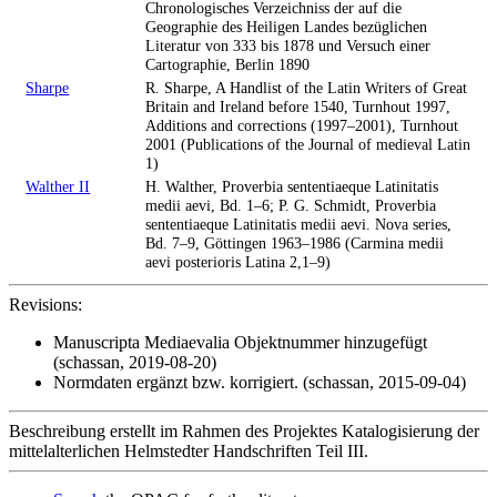
Chronologisches Verzeichniss der auf die
Geographie des Heiligen Landes bezüglichen
Literatur von 333 bis 1878 und Versuch einer
Cartographie, Berlin 1890
Sharpe
R. Sharpe, A Handlist of the Latin Writers of Great
Britain and Ireland before 1540, Turnhout 1997,
Additions and corrections (1997–2001), Turnhout
2001 (Publications of the Journal of medieval Latin
1)
Walther II
H. Walther, Proverbia sententiaeque Latinitatis
medii aevi, Bd. 1–6; P. G. Schmidt, Proverbia
sententiaeque Latinitatis medii aevi. Nova series,
Bd. 7–9, Göttingen 1963–1986 (Carmina medii
aevi posterioris Latina 2,1–9)
Revisions:
Manuscripta Mediaevalia Objektnummer hinzugefügt
(schassan, 2019-08-20)
Normdaten ergänzt bzw. korrigiert. (schassan, 2015-09-04)
Beschreibung erstellt im Rahmen des Projektes Katalogisierung der
mittelalterlichen Helmstedter Handschriften Teil III.