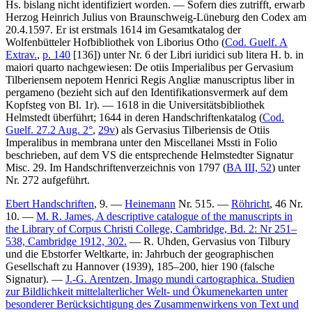
Hs. bislang nicht identifiziert worden. — Sofern dies zutrifft, erwarb
Herzog Heinrich Julius von Braunschweig-Lüneburg den Codex am
20.4.1597. Er ist erstmals 1614 im Gesamtkatalog der
Wolfenbütteler Hofbibliothek von Liborius Otho (
Cod. Guelf. A
Extrav.
,
p. 140
[136]) unter Nr.
6
der
Libri iuridici sub litera H. b. in
maiori quarto
nachgewiesen:
De otiis Imperialibus per Gervasium
Tilberiensem nepotem Henrici Regis Angliæ manuscriptus liber in
pergameno
(bezieht sich auf den Identifikationsvermerk auf dem
Kopfsteg von Bl. 1r). — 1618 in die Universitätsbibliothek
Helmstedt überführt; 1644 in deren Handschriftenkatalog (
Cod.
Guelf. 27.2 Aug. 2°
,
29v
) als
Gervasius Tilberiensis de Otiis
Imperalibus in membrana
unter den
Miscellanei Mssti in Folio
beschrieben, auf dem VS die entsprechende Helmstedter Signatur
Misc. 29.
Im Handschriftenverzeichnis von 1797 (
BA III, 52
) unter
Nr.
272
aufgeführt.
Ebert Handschriften
, 9. —
Heinemann
Nr. 515. —
Röhricht
, 46 Nr.
10. —
M. R. James
, A descriptive catalogue of the manuscripts in
the Library of Corpus Christi College, Cambridge, Bd. 2: Nr 251–
538, Cambridge 1912, 302.
—
R. Uhden
, Gervasius von Tilbury
und die Ebstorfer Weltkarte, in: Jahrbuch der geographischen
Gesellschaft zu Hannover (1939), 185–200, hier 190 (falsche
Signatur). —
J.-G. Arentzen
, Imago mundi cartographica. Studien
zur Bildlichkeit mittelalterlicher Welt- und Ökumenekarten unter
besonderer Berücksichtigung des Zusammenwirkens von Text und