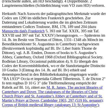
(Fleischseite außen, am HD beschädigt). 4 Doppelbünde. 2
Langriemenschließen (Schließrichtung vom VD zum HD) verloren.
Herkunft: Nach Ausweis der paläographischen Merkmale wurde der
Codex um 1290 im südlichen Frankreich geschrieben. Zur
Datierung und Lokalisierung wurden die im gleichen Zeitraum
entstandenen Codices Toulouse, BM, 178, 189 und 204 (dazu
Manuscrits datés Frankreich
5, 393 mit Taf. XXIX, 395 mit Taf.
XXVIII und 397 mit Taf. XXXIV) herangezogen. — Spätestens im
14. Jh. im Besitz von Thomas of Ditton, 1331–1348 als Mönch im
Benediktinerkloster St. Augustinus in Canterbury nachgewiesen
(Besitzvermerk kopfständig auf Bl. IIv:
Liber fratris Thome de
Dittone
), vgl.
A.B. Emden
, Donors of books to S. Augustine’s
Abbey, Canterbury, Oxford 1968 (Oxford Bibliographical Society.
Bodleian Library, Occasional publication 4), 9. Er übergab den
Codex der Konventsbibliothek, wo er die Standortangabe
Distinctio
10 Gradus 3
(Eintrag des 14. Jh. auf Bl. IIv) erhielt und
dementsprechend in den Bibliothekskatalog eingetragen wurde:
"BA I.933* Occia et imperialia Gilberti Tilberiensis. T. de Dicton 2°
fo tem regibus D 10 G 3" (die Titelformulierung entspricht der
Rubrik auf Bl. 1r), zitiert aus
M. R. James
, The ancient libraries of
Canterbury and Dover. The catalogues of the libraries of Christ
Church Priory and St. Augustine’s Abbey at Canterbury and of St.
Martin’s Priory at Dover, Cambridge 1903, 297 (519 Hs. genannt);
Corpus of British medieval library catalogues 13: St Augustine’s