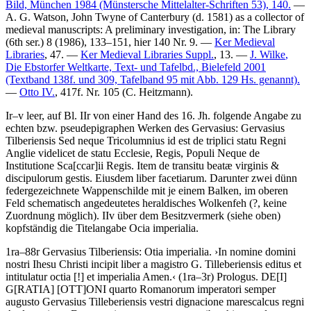
Bild, München 1984 (Münstersche Mittelalter-Schriften 53), 140.
—
A. G. Watson
, John Twyne of Canterbury (d. 1581) as a collector of
medieval manuscripts: A preliminary investigation, in: The Library
(6th ser.) 8 (1986), 133–151, hier 140 Nr. 9. —
Ker Medieval
Libraries
, 47. —
Ker Medieval Libraries Suppl.
, 13. —
J. Wilke
,
Die Ebstorfer Weltkarte, Text- und Tafelbd., Bielefeld 2001
(Textband 138f. und 309, Tafelband 95 mit Abb. 129 Hs. genannt).
—
Otto IV.
, 417f. Nr. 105 (
C. Heitzmann
).
Ir–v leer, auf Bl. IIr von einer Hand des 16. Jh. folgende Angabe zu
echten bzw. pseudepigraphen Werken des Gervasius:
Gervasius
Tilberiensis Sed neque Tricolumnius id est de triplici statu Regni
Anglie videlicet de statu Ecclesie, Regis, Populi Neque de
Institutione Sca
[ccar]
ii Regis. Item de transitu beatæ virginis &
discipulorum gestis. Eiusdem liber facetiarum
. Darunter zwei dünn
federgezeichnete Wappenschilde mit je einem Balken, im oberen
Feld schematisch angedeutetes heraldisches Wolkenfeh (?, keine
Zuordnung möglich). IIv über dem Besitzvermerk (siehe oben)
kopfständig die Titelangabe
Ocia imperialia
.
1ra–88r
Gervasius Tilberiensis
:
Otia imperialia
.
›
In nomine domini
nostri Ihesu Christi incipit liber a magistro G. Tilleberiensis editus et
intitulatur octia
[!]
et imperialia Amen.
‹
(1ra–3r)
Prologus
.
DE
[I]
G
[RATIA]
[OTT]
ONI quarto Romanorum imperatori semper
augusto Gervasius Tilleberiensis vestri dignacione marescalcus regni