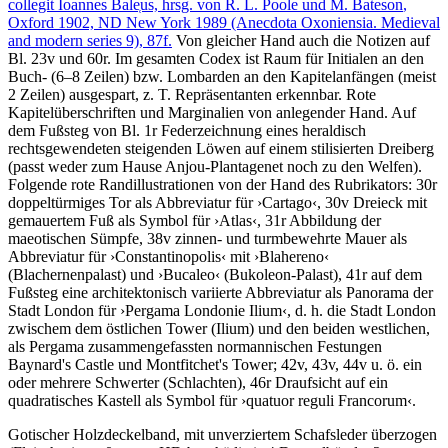
collegit Ioannes Bale̜us, hrsg. von
R. L. Poole
und
M. Bateson
,
Oxford 1902, ND New York 1989 (Anecdota Oxoniensia. Medieval
and modern series 9), 87f.
Von gleicher Hand auch die Notizen auf
Bl. 23v und 60r. Im gesamten Codex ist Raum für Initialen an den
Buch- (6–8 Zeilen) bzw. Lombarden an den Kapitelanfängen (meist
2 Zeilen) ausgespart, z. T. Repräsentanten erkennbar. Rote
Kapitelüberschriften und Marginalien von anlegender Hand. Auf
dem Fußsteg von Bl. 1r Federzeichnung eines heraldisch
rechtsgewendeten steigenden Löwen auf einem stilisierten Dreiberg
(passt weder zum Hause Anjou-Plantagenet noch zu den Welfen).
Folgende rote Randillustrationen von der Hand des Rubrikators: 30r
doppeltürmiges Tor als Abbreviatur für
›
Cartago
‹
, 30v Dreieck mit
gemauertem Fuß als Symbol für
›
Atlas
‹
, 31r Abbildung der
maeotischen Sümpfe, 38v zinnen- und turmbewehrte Mauer als
Abbreviatur für
›
Constantinopolis
‹
mit
›
Blahereno
‹
(Blachernenpalast) und
›
Bucaleo
‹
(Bukoleon-Palast), 41r auf dem
Fußsteg eine architektonisch variierte Abbreviatur als Panorama der
Stadt London für
›
Pergama Londonie Ilium
‹
, d. h. die Stadt London
zwischem dem östlichen Tower (Ilium) und den beiden westlichen,
als Pergama zusammengefassten normannischen Festungen
Baynard's Castle und Montfitchet's Tower; 42v, 43v, 44v u. ö. ein
oder mehrere Schwerter (Schlachten), 46r Draufsicht auf ein
quadratisches Kastell als Symbol für
›
quatuor reguli Francorum
‹
.
Gotischer Holzdeckelband, mit unverziertem Schafsleder überzogen