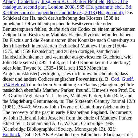
Abbey, Canterbury, hrsg. von
B. C. Barker-Benfield
, Bd. 2: The
catalogue, second part, London 2008, 965 (Hs. genannt);
ebd., Bd.
3: Other sources, appendices and indexes, 2013 (Hs. genannt).
Das
Schicksal der Hs. nach der Aufhebung des Klosters 1538 ist
unbekannt. Obwohl entsprechende Besitzvermerke oder
Benutzerspuren fehlen, dürfte sich der Codex zu einem unbekannten
Zeitpunkt im Besitz von Matthias Flacius Illyricus befunden haben.
Da Flacius und die Zenturiatoren über Kontakte nach Canterbury zu
dem historisch interessierten Erzbischof Matthew Parker (1504–
1575, ab 1559 Erzbischof) und zu den dortigen, sämtlich als
Handschriftenkenner und -sammler ausgewiesenen Gelehrten, wie
John Bale selbst (1495–1563, seit 1560 Kanoniker in Canterbury)
oder John Twyne (c. 1505–1581, seit 1525 Mönch im
Augustinuskloster) verfügten, ist es nicht unwahrscheinlich, dass
dieser und andere Codices englischer Provenienz (z. B.
Cod. Guelf.
534 Helmst.
) durch deren Vermittlung zu Flacius gelangten. gehörte
tatsächlich ebenfalls Matthew Parker, freundl. Hinweis von Prof. Dr.
A. Grafton Vgl. dazu
N. L. Jones
, Matthew Parker, John Bale, and
the Magdeburg Centuriators, in: The Sixteenth Century Journal 12/3
(1981), 35–49;
Watson
John Twyne of Canterbury (siehe unten);
The recovery of the past in early Elizabethan England. Documents
by John Bale and John Joscelyn from the circle of Matthew Parker,
edited by
T. Graham
and
A. G. Watson
, Cambridge 1998
(Cambridge Bibliographical Society, Monograph 13), 82f.;
Bollbuck
, 184–189. Als Bestandteil der Bibliotheca Flaciana ist dis