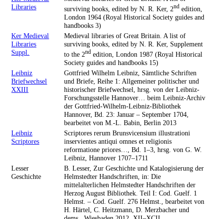
Libraries
nd
surviving books, edited by N. R. Ker, 2
edition,
London 1964 (Royal Historical Society guides and
handbooks 3)
Ker Medieval
Medieval libraries of Great Britain. A list of
Libraries
surviving books, edited by N. R. Ker, Supplement
Suppl.
nd
to the 2
edition, London 1987 (Royal Historical
Society guides and handbooks 15)
Leibniz
Gottfried Wilhelm Leibniz, Sämtliche Schriften
Briefwechsel
und Briefe, Reihe 1: Allgemeiner politischer und
XXIII
historischer Briefwechsel, hrsg. von der Leibniz-
Forschungsstelle Hannover… beim Leibniz-Archiv
der Gottfried-Wilhelm-Leibniz-Bibliothek
Hannover, Bd. 23: Januar – September 1704,
bearbeitet von M.-L. Babin, Berlin 2013
Leibniz
Scriptores rerum Brunsvicensium illustrationi
Scriptores
inservientes antiqui omnes et religionis
reformatione priores…, Bd. 1–3, hrsg. von G. W.
Leibniz, Hannover 1707–1711
Lesser
B. Lesser, Zur Geschichte und Katalogisierung der
Geschichte
Helmstedter Handschriften, in: Die
mittelalterlichen Helmstedter Handschriften der
Herzog August Bibliothek. Teil I: Cod. Guelf. 1
Helmst. – Cod. Guelf. 276 Helmst., bearbeitet von
H. Härtel, C. Heitzmann, D. Merzbacher und
dems., Wiesbaden 2012, XII–XCII