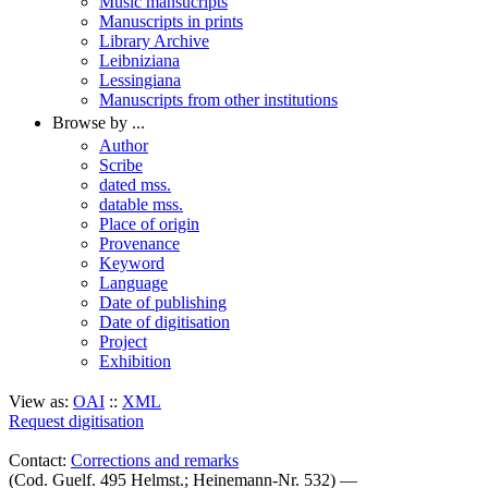
Music mansucripts
Manuscripts in prints
Library Archive
Leibniziana
Lessingiana
Manuscripts from other institutions
Browse by ...
Author
Scribe
dated mss.
datable mss.
Place of origin
Provenance
Keyword
Language
Date of publishing
Date of digitisation
Project
Exhibition
View as:
OAI
::
XML
Request digitisation
Contact:
Corrections and remarks
(Cod. Guelf. 495 Helmst.; Heinemann-Nr. 532) —