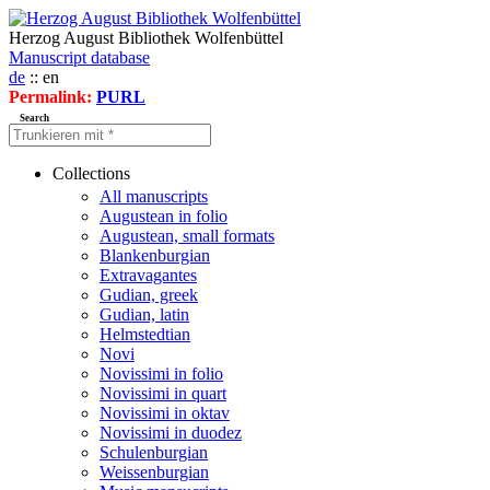
Herzog August Bibliothek Wolfenbüttel
Manuscript database
de
:: en
Permalink:
PURL
Search
Collections
All manuscripts
Augustean in folio
Augustean, small formats
Blankenburgian
Extravagantes
Gudian, greek
Gudian, latin
Helmstedtian
Novi
Novissimi in folio
Novissimi in quart
Novissimi in oktav
Novissimi in duodez
Schulenburgian
Weissenburgian