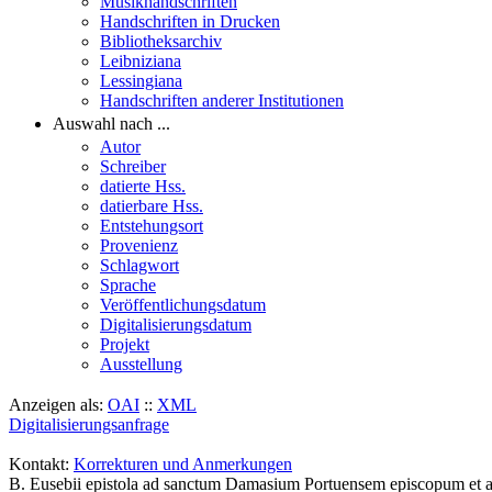
Musikhandschriften
Handschriften in Drucken
Bibliotheksarchiv
Leibniziana
Lessingiana
Handschriften anderer Institutionen
Auswahl nach ...
Autor
Schreiber
datierte Hss.
datierbare Hss.
Entstehungsort
Provenienz
Schlagwort
Sprache
Veröffentlichungsdatum
Digitalisierungsdatum
Projekt
Ausstellung
Anzeigen als:
OAI
::
XML
Digitalisierungsanfrage
Kontakt:
Korrekturen und Anmerkungen
B. Eusebii epistola ad sanctum Damasium Portuensem episcopum et a