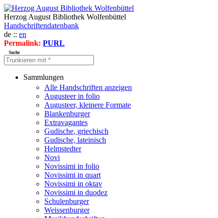
Herzog August Bibliothek Wolfenbüttel
Handschriftendatenbank
de ::
en
Permalink:
PURL
Suche
Sammlungen
Alle Handschriften anzeigen
Augusteer in folio
Augusteer, kleinere Formate
Blankenburger
Extravagantes
Gudische, griechisch
Gudische, lateinisch
Helmstedter
Novi
Novissimi in folio
Novissimi in quart
Novissimi in oktav
Novissimi in duodez
Schulenburger
Weissenburger