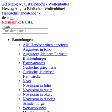
Herzog August Bibliothek Wolfenbüttel
Handschriftendatenbank
de ::
en
Permalink:
PURL
Suche
Sammlungen
Alle Handschriften anzeigen
Augusteer in folio
Augusteer, kleinere Formate
Blankenburger
Extravagantes
Gudische, griechisch
Gudische, lateinisch
Helmstedter
Novi
Novissimi in folio
Novissimi in quart
Novissimi in oktav
Novissimi in duodez
Schulenburger
Weissenburger