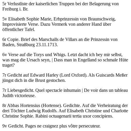
5r Verlustliste der kaiserlichen Truppen bei der Belagerung von
Freiburg i. Br.
5v Elisabeth Sophie Marie, Erbprinzessin von Braunschweig,
Improvisierte Verse. Dazu Vermerk von anderer Hand
über
öffentlicher Tafel
.
6r
Copie
. Brief des Marschalls de Villars an die Prinzessin von
Baden, Straßburg 23.11.1713.
6v Verse auf die Torys und Whigs.
Letzt dacht ich bey mir selbst,
was mag die Ursach seyn, | Dass man in Engelland so schmale Hüte
traget?
7r Gedicht auf Edward Harley (Lord Oxford).
Als Guiscards Meßer
jüngst dich in die Brust gestochen
.
7r Liebesgedicht.
Quel spectacle inhumain | De voir dans un tableau
Judith victorieuse
.
8r
Abbas Hortensius (Hortense)
. Gedichte. Auf die Verheiratung der
drei Töchter Ludwig Rudolfs. Auf Elisabeth Christine und Charlotte
Christine Sophie.
Rabini octuagenarii tertia uxor concipiens
.
9v Gedicht.
Pages ne craignez plus vôtre persecuteur
.