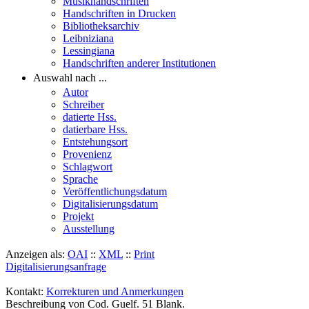
Musikhandschriften
Handschriften in Drucken
Bibliotheksarchiv
Leibniziana
Lessingiana
Handschriften anderer Institutionen
Auswahl nach ...
Autor
Schreiber
datierte Hss.
datierbare Hss.
Entstehungsort
Provenienz
Schlagwort
Sprache
Veröffentlichungsdatum
Digitalisierungsdatum
Projekt
Ausstellung
Anzeigen als:
OAI
::
XML
::
Print
Digitalisierungsanfrage
Kontakt:
Korrekturen und Anmerkungen
Beschreibung von Cod. Guelf. 51 Blank.