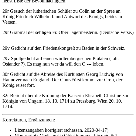
nebst Liste der Bevollmächtigten.
29r Gesuch der lutherischen Schüler zu Cölln an der Spree an
König Friedrich Wilhelm I. und Antwort des Königs, beides in
Versen.
29r
Grabmal der sehligen Fr. Ober-Jägermeisterin
. (Deutsche Verse.)
.
29v Gedicht auf den Friedenskongreß zu Baden in der Schweiz.
29v Spottgedicht auf einen württembergischen Prälaten (Joh.
Osiander ?).
Es mag nun wer da will den O --- loben
.
30r Gedicht auf die Abreise des Kurfürsten Georg Ludwig von
Hannover nach England.
Der Chur-Fürst kommt zur Cron, der
König reiset fort
.
32r Bericht über die Krönung der Kaiserin Elisabeth Christine zur
Königin von Ungarn, 18. 10. 1714 zu Pressburg, Wien 20. 10.
1714.
Korrekturen, Ergänzungen:
Lizenzangaben korrigiert (schassan, 2020-04-17)
Manuscripta Mediaevalia Objektnummer hinzugefügt