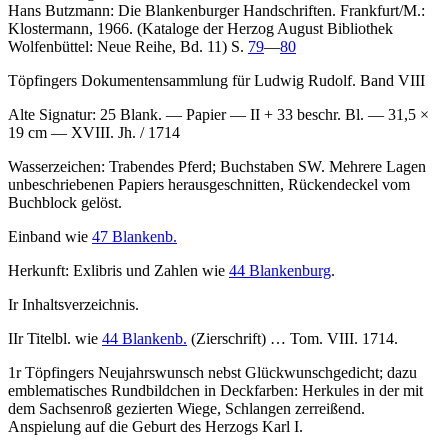
Hans Butzmann: Die Blankenburger Handschriften. Frankfurt/M.:
Klostermann, 1966. (Kataloge der Herzog August Bibliothek
Wolfenbüttel: Neue Reihe, Bd. 11) S.
79
—
80
Töpfingers Dokumentensammlung für Ludwig Rudolf. Band VIII
Alte Signatur:
25 Blank. — Papier — II + 33 beschr. Bl. — 31,5 ×
19 cm — XVIII. Jh. / 1714
Wasserzeichen: Trabendes Pferd; Buchstaben SW. Mehrere Lagen
unbeschriebenen Papiers herausgeschnitten, Rückendeckel vom
Buchblock gelöst.
Einband wie
47 Blankenb.
Herkunft: Exlibris und Zahlen wie
44 Blankenburg
.
Ir Inhaltsverzeichnis.
IIr Titelbl. wie
44 Blankenb.
(Zierschrift)
… Tom. VIII. 1714
.
1r Töpfingers Neujahrswunsch nebst Glückwunschgedicht; dazu
emblematisches Rundbildchen in Deckfarben: Herkules in der mit
dem Sachsenroß gezierten Wiege, Schlangen zerreißend.
Anspielung auf die Geburt des Herzogs Karl I.