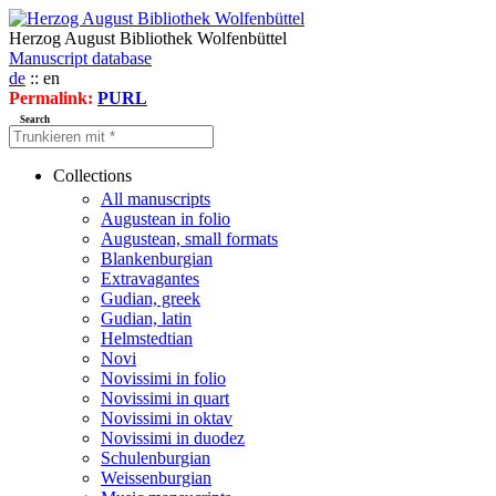
Herzog August Bibliothek Wolfenbüttel
Manuscript database
de
:: en
Permalink:
PURL
Search
Collections
All manuscripts
Augustean in folio
Augustean, small formats
Blankenburgian
Extravagantes
Gudian, greek
Gudian, latin
Helmstedtian
Novi
Novissimi in folio
Novissimi in quart
Novissimi in oktav
Novissimi in duodez
Schulenburgian
Weissenburgian