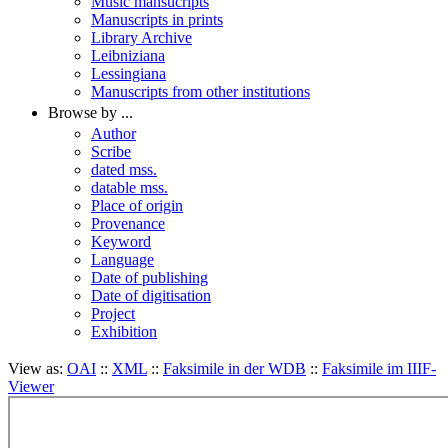
Music mansucripts
Manuscripts in prints
Library Archive
Leibniziana
Lessingiana
Manuscripts from other institutions
Browse by ...
Author
Scribe
dated mss.
datable mss.
Place of origin
Provenance
Keyword
Language
Date of publishing
Date of digitisation
Project
Exhibition
View as:
OAI
::
XML
::
Faksimile in der WDB
::
Faksimile im IIIF-
Viewer