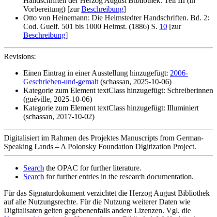
Handschriften der Herzog August Bibliothek. Teil III (in
Vorbereitung) [zur
Beschreibung
]
Otto von Heinemann: Die Helmstedter Handschriften. Bd. 2:
Cod. Guelf. 501 bis 1000 Helmst. (1886) S.
10
[zur
Beschreibung
]
Revisions:
Einen Eintrag in einer Ausstellung hinzugefügt:
2006-
Geschrieben-und-gemalt
(schassan, 2025-10-06)
Kategorie zum Element textClass hinzugefügt: Schreiberinnen
(guéville, 2025-10-06)
Kategorie zum Element textClass hinzugefügt: Illuminiert
(schassan, 2017-10-02)
Digitalisiert im Rahmen des Projektes Manuscripts from German-
Speaking Lands – A Polonsky Foundation Digitization Project.
Search
the OPAC for further literature.
Search
for further entries in the research documentation.
Für das Signaturdokument verzichtet die Herzog August Bibliothek
auf alle Nutzungsrechte. Für die Nutzung weiterer Daten wie
Digitalisaten gelten gegebenenfalls andere Lizenzen. Vgl. die