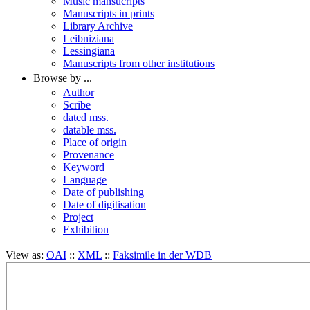
Music mansucripts
Manuscripts in prints
Library Archive
Leibniziana
Lessingiana
Manuscripts from other institutions
Browse by ...
Author
Scribe
dated mss.
datable mss.
Place of origin
Provenance
Keyword
Language
Date of publishing
Date of digitisation
Project
Exhibition
View as:
OAI
::
XML
::
Faksimile in der WDB