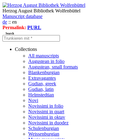
Herzog August Bibliothek Wolfenbüttel
Manuscript database
de
:: en
Permalink:
PURL
Search
Collections
All manuscripts
Augustean in folio
Augustean, small formats
Blankenburgian
Extravagantes
Gudian, greek
Gudian, latin
Helmstedtian
Novi
Novissimi in folio
Novissimi in quart
Novissimi in oktav
Novissimi in duodez
Schulenburgian
Weissenburgian