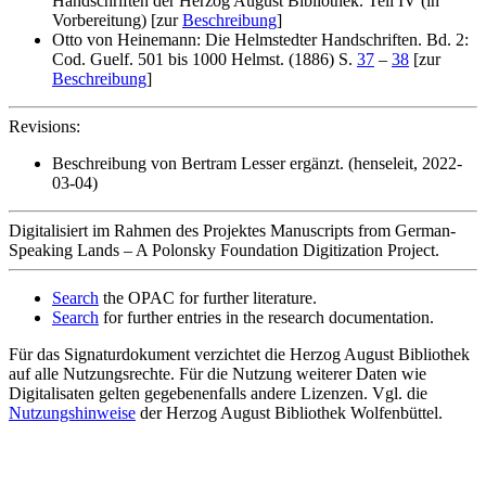
Handschriften der Herzog August Bibliothek. Teil IV (in
Vorbereitung) [zur
Beschreibung
]
Otto von Heinemann: Die Helmstedter Handschriften. Bd. 2:
Cod. Guelf. 501 bis 1000 Helmst. (1886) S.
37
–
38
[zur
Beschreibung
]
Revisions:
Beschreibung von Bertram Lesser ergänzt. (henseleit, 2022-
03-04)
Digitalisiert im Rahmen des Projektes Manuscripts from German-
Speaking Lands – A Polonsky Foundation Digitization Project.
Search
the OPAC for further literature.
Search
for further entries in the research documentation.
Für das Signaturdokument verzichtet die Herzog August Bibliothek
auf alle Nutzungsrechte. Für die Nutzung weiterer Daten wie
Digitalisaten gelten gegebenenfalls andere Lizenzen. Vgl. die
Nutzungshinweise
der Herzog August Bibliothek Wolfenbüttel.