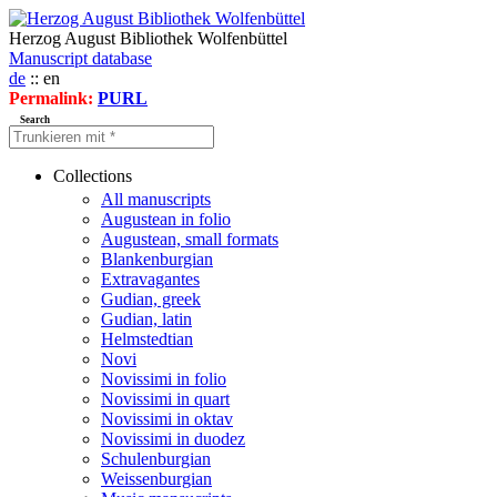
Herzog August Bibliothek Wolfenbüttel
Manuscript database
de
:: en
Permalink:
PURL
Search
Collections
All manuscripts
Augustean in folio
Augustean, small formats
Blankenburgian
Extravagantes
Gudian, greek
Gudian, latin
Helmstedtian
Novi
Novissimi in folio
Novissimi in quart
Novissimi in oktav
Novissimi in duodez
Schulenburgian
Weissenburgian