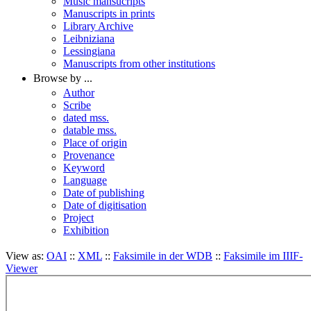
Music mansucripts
Manuscripts in prints
Library Archive
Leibniziana
Lessingiana
Manuscripts from other institutions
Browse by ...
Author
Scribe
dated mss.
datable mss.
Place of origin
Provenance
Keyword
Language
Date of publishing
Date of digitisation
Project
Exhibition
View as:
OAI
::
XML
::
Faksimile in der WDB
::
Faksimile im IIIF-
Viewer