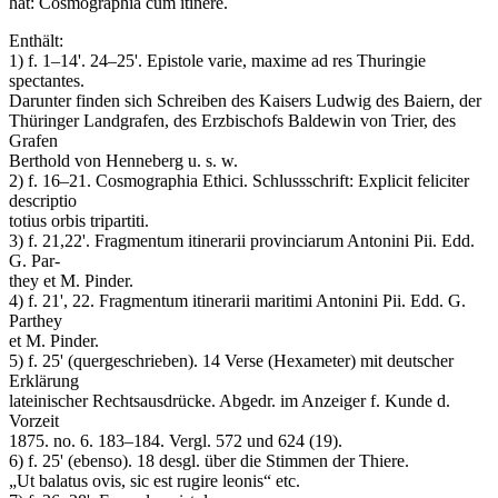
hat: Cosmographia cum itinere.
Enthält:
1) f. 1–14'. 24–25'. Epistole varie, maxime ad res Thuringie
spectantes.
Darunter finden sich Schreiben des Kaisers Ludwig des Baiern, der
Thüringer Landgrafen, des Erzbischofs Baldewin von Trier, des
Grafen
Berthold von Henneberg u. s. w.
2) f. 16–21. Cosmographia Ethici. Schlussschrift: Explicit feliciter
descriptio
totius orbis tripartiti.
3) f. 21,22'. Fragmentum itinerarii provinciarum Antonini Pii. Edd.
G. Par-
they et M. Pinder.
4) f. 21', 22. Fragmentum itinerarii maritimi Antonini Pii. Edd. G.
Parthey
et M. Pinder.
5) f. 25' (quergeschrieben). 14 Verse (Hexameter) mit deutscher
Erklärung
lateinischer Rechtsausdrücke. Abgedr. im Anzeiger f. Kunde d.
Vorzeit
1875. no. 6. 183–184. Vergl. 572 und 624 (19).
6) f. 25' (ebenso). 18 desgl. über die Stimmen der Thiere.
„Ut balatus ovis, sic est rugire leonis“ etc.