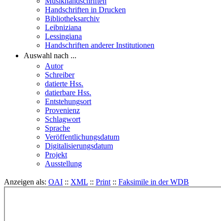
Musikhandschriften
Handschriften in Drucken
Bibliotheksarchiv
Leibniziana
Lessingiana
Handschriften anderer Institutionen
Auswahl nach ...
Autor
Schreiber
datierte Hss.
datierbare Hss.
Entstehungsort
Provenienz
Schlagwort
Sprache
Veröffentlichungsdatum
Digitalisierungsdatum
Projekt
Ausstellung
Anzeigen als:
OAI
::
XML
::
Print
::
Faksimile in der WDB