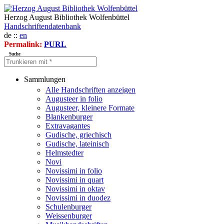
Herzog August Bibliothek Wolfenbüttel
Handschriftendatenbank
de ::
en
Permalink:
PURL
Suche
Sammlungen
Alle Handschriften anzeigen
Augusteer in folio
Augusteer, kleinere Formate
Blankenburger
Extravagantes
Gudische, griechisch
Gudische, lateinisch
Helmstedter
Novi
Novissimi in folio
Novissimi in quart
Novissimi in oktav
Novissimi in duodez
Schulenburger
Weissenburger