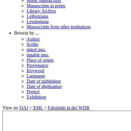
Music mansucripts
Manuscripts in prints
Library Archive
Leibniziana
Lessingiana
Manuscripts from other institutions
Browse by ...
Author
Scribe
dated mss.
datable mss.
Place of origin
Provenance
Keyword
Language
Date of publishing
Date of digitisation
Project
Exhibition
View as:
OAI
::
XML
::
Faksimile in der WDB