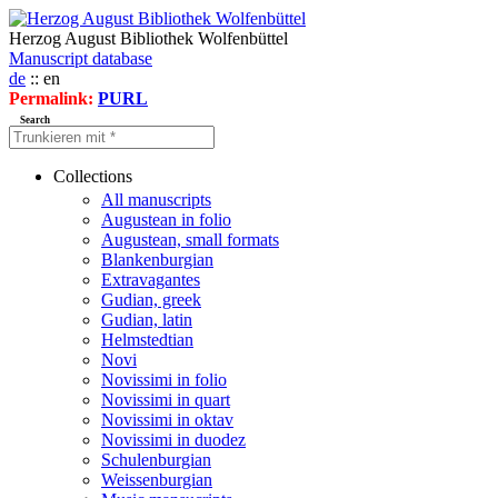
Herzog August Bibliothek Wolfenbüttel
Manuscript database
de
:: en
Permalink:
PURL
Search
Collections
All manuscripts
Augustean in folio
Augustean, small formats
Blankenburgian
Extravagantes
Gudian, greek
Gudian, latin
Helmstedtian
Novi
Novissimi in folio
Novissimi in quart
Novissimi in oktav
Novissimi in duodez
Schulenburgian
Weissenburgian