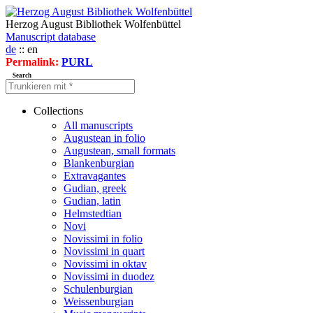
Herzog August Bibliothek Wolfenbüttel
Manuscript database
de
:: en
Permalink:
PURL
Search
Collections
All manuscripts
Augustean in folio
Augustean, small formats
Blankenburgian
Extravagantes
Gudian, greek
Gudian, latin
Helmstedtian
Novi
Novissimi in folio
Novissimi in quart
Novissimi in oktav
Novissimi in duodez
Schulenburgian
Weissenburgian