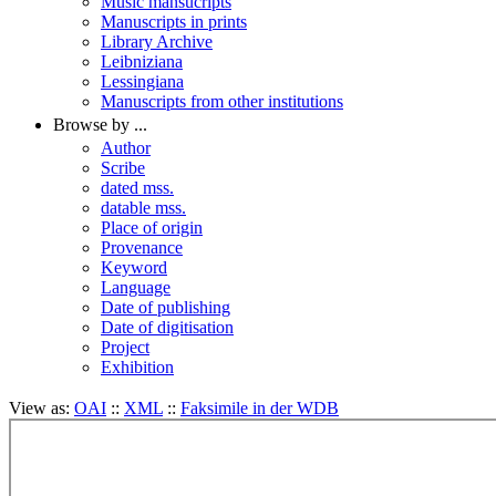
Music mansucripts
Manuscripts in prints
Library Archive
Leibniziana
Lessingiana
Manuscripts from other institutions
Browse by ...
Author
Scribe
dated mss.
datable mss.
Place of origin
Provenance
Keyword
Language
Date of publishing
Date of digitisation
Project
Exhibition
View as:
OAI
::
XML
::
Faksimile in der WDB