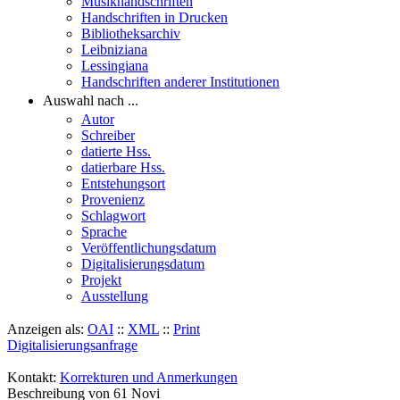
Musikhandschriften
Handschriften in Drucken
Bibliotheksarchiv
Leibniziana
Lessingiana
Handschriften anderer Institutionen
Auswahl nach ...
Autor
Schreiber
datierte Hss.
datierbare Hss.
Entstehungsort
Provenienz
Schlagwort
Sprache
Veröffentlichungsdatum
Digitalisierungsdatum
Projekt
Ausstellung
Anzeigen als:
OAI
::
XML
::
Print
Digitalisierungsanfrage
Kontakt:
Korrekturen und Anmerkungen
Beschreibung von 61 Novi