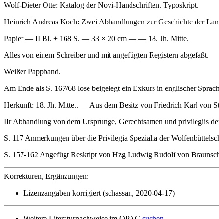
Wolf-Dieter Otte: Katalog der Novi-Handschriften. Typoskript.
Heinrich Andreas Koch: Zwei Abhandlungen zur Geschichte der Lan
Papier — II Bl. + 168 S. — 33 × 20 cm — — 18. Jh. Mitte.
Alles von einem Schreiber und mit angefügten Registern abgefaßt.
Weißer Pappband.
Am Ende als S. 167/68 lose beigelegt ein Exkurs in englischer Sprac
Herkunft: 18. Jh. Mitte.. — Aus dem Besitz von Friedrich Karl von 
IIr Abhandlung von dem Ursprunge, Gerechtsamen und privilegiis de
S. 117
Anmerkungen über die Privilegia Spezialia der Wolfenbüttel
S. 157-162 Angefügt Reskript von Hzg Ludwig Rudolf von Braunschwe
Korrekturen, Ergänzungen:
Lizenzangaben korrigiert (schassan, 2020-04-17)
Weitere Literaturnachweise im OPAC
suchen
.