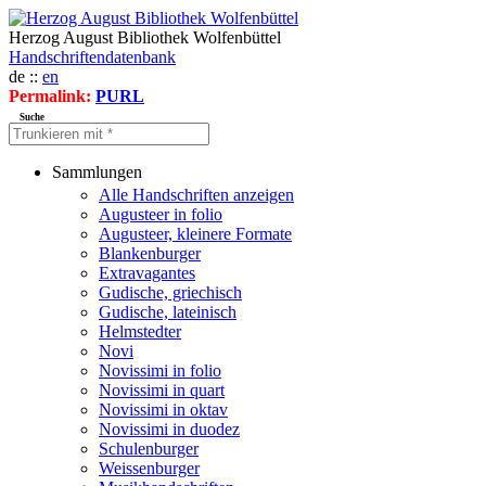
Herzog August Bibliothek Wolfenbüttel
Handschriftendatenbank
de ::
en
Permalink:
PURL
Suche
Sammlungen
Alle Handschriften anzeigen
Augusteer in folio
Augusteer, kleinere Formate
Blankenburger
Extravagantes
Gudische, griechisch
Gudische, lateinisch
Helmstedter
Novi
Novissimi in folio
Novissimi in quart
Novissimi in oktav
Novissimi in duodez
Schulenburger
Weissenburger