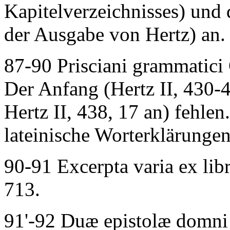
Kapitelverzeichnisses) und 
der Ausgabe von Hertz) an.
87-90
Prisciani grammatici
Der Anfang (Hertz II, 430-
Hertz II, 438, 17 an) fehle
lateinische Worterklärungen
90-91
Excerpta varia ex lib
713.
91'-92
Duæ epistolæ domni 