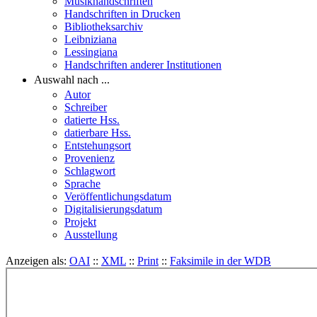
Musikhandschriften
Handschriften in Drucken
Bibliotheksarchiv
Leibniziana
Lessingiana
Handschriften anderer Institutionen
Auswahl nach ...
Autor
Schreiber
datierte Hss.
datierbare Hss.
Entstehungsort
Provenienz
Schlagwort
Sprache
Veröffentlichungsdatum
Digitalisierungsdatum
Projekt
Ausstellung
Anzeigen als:
OAI
::
XML
::
Print
::
Faksimile in der WDB