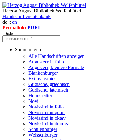
Herzog August Bibliothek Wolfenbüttel
Handschriftendatenbank
de ::
en
Permalink:
PURL
Suche
Sammlungen
Alle Handschriften anzeigen
Augusteer in folio
Augusteer, kleinere Formate
Blankenburger
Extravagantes
Gudische, griechisch
Gudische, lateinisch
Helmstedter
Novi
Novissimi in folio
Novissimi in quart
Novissimi in oktav
Novissimi in duodez
Schulenburger
Weissenburger