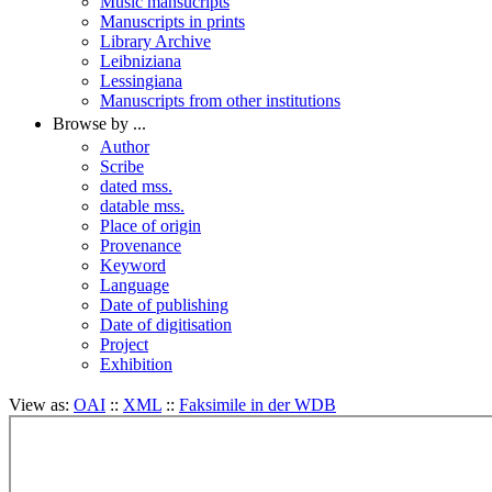
Music mansucripts
Manuscripts in prints
Library Archive
Leibniziana
Lessingiana
Manuscripts from other institutions
Browse by ...
Author
Scribe
dated mss.
datable mss.
Place of origin
Provenance
Keyword
Language
Date of publishing
Date of digitisation
Project
Exhibition
View as:
OAI
::
XML
::
Faksimile in der WDB