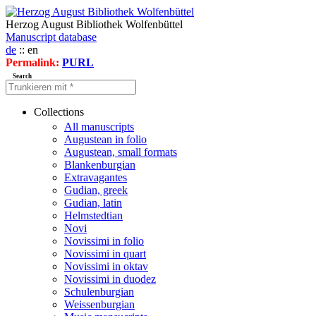
Herzog August Bibliothek Wolfenbüttel
Manuscript database
de
:: en
Permalink:
PURL
Search
Collections
All manuscripts
Augustean in folio
Augustean, small formats
Blankenburgian
Extravagantes
Gudian, greek
Gudian, latin
Helmstedtian
Novi
Novissimi in folio
Novissimi in quart
Novissimi in oktav
Novissimi in duodez
Schulenburgian
Weissenburgian