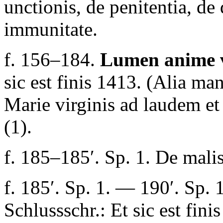
unctionis, de penitentia, de 
immunitate
.
f. 156–184.
Lumen anime v
sic est finis 1413. (Alia ma
Marie virginis ad laudem e
(1).
f. 185–185′. Sp. 1.
De mali
f. 185′. Sp. 1. — 190′. Sp. 
Schlussschr.:
Et sic est fini