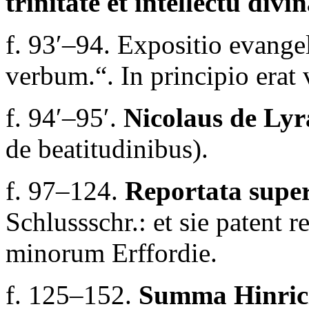
trinitate et intellectu divi
f. 93′–94.
Expositio evangel
verbum.“
.
In principio erat
f. 94′–95′.
Nicolaus de Ly
de beatitudinibus)
.
f. 97–124.
Reportata super
Schlussschr.:
et sie patent r
minorum Erffordie.
f. 125–152.
Summa Hinrici 