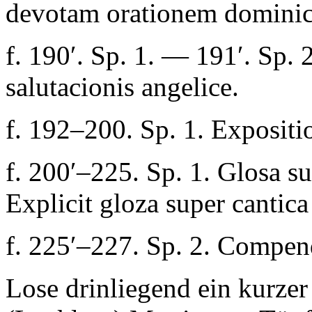
devotam orationem dominic
f. 190′. Sp. 1. — 191′. Sp. 
salutacionis angelice
.
f. 192–200. Sp. 1.
Expositio
f. 200′–225. Sp. 1.
Glosa su
Explicit gloza super cantica
f. 225′–227. Sp. 2.
Compend
Lose drinliegend ein kurze