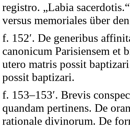
registro. „Labia sacerdotis.“
versus memoriales
über den 
f. 152′.
De generibus affin
canonicum Parisiensem et br
utero matris possit baptizari
possit baptizari.
f. 153–153′.
Brevis conspe
quandam pertinens. De ora
rationale divinorum. De fo