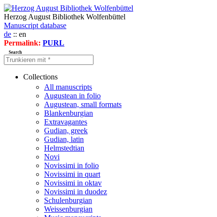
Herzog August Bibliothek Wolfenbüttel
Manuscript database
de
:: en
Permalink:
PURL
Search
Collections
All manuscripts
Augustean in folio
Augustean, small formats
Blankenburgian
Extravagantes
Gudian, greek
Gudian, latin
Helmstedtian
Novi
Novissimi in folio
Novissimi in quart
Novissimi in oktav
Novissimi in duodez
Schulenburgian
Weissenburgian