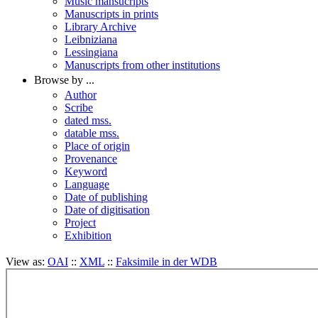
Music mansucripts
Manuscripts in prints
Library Archive
Leibniziana
Lessingiana
Manuscripts from other institutions
Browse by ...
Author
Scribe
dated mss.
datable mss.
Place of origin
Provenance
Keyword
Language
Date of publishing
Date of digitisation
Project
Exhibition
View as:
OAI
::
XML
::
Faksimile in der WDB