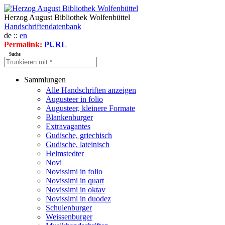
Herzog August Bibliothek Wolfenbüttel
Handschriftendatenbank
de ::
en
Permalink:
PURL
Suche
Sammlungen
Alle Handschriften anzeigen
Augusteer in folio
Augusteer, kleinere Formate
Blankenburger
Extravagantes
Gudische, griechisch
Gudische, lateinisch
Helmstedter
Novi
Novissimi in folio
Novissimi in quart
Novissimi in oktav
Novissimi in duodez
Schulenburger
Weissenburger