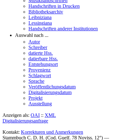
Musikhandschriften
Handschriften in Drucken
Bibliotheksarchiv
Leibniziana
Lessingiana
Handschriften anderer Institutionen
Auswahl nach ...
Autor
Schreiber
datierte Hss.
datierbare Hss.
Entstehungsort
Provenienz
Schlagwort
Sprache
Veröffentlichungsdatum
Digitalisierungsdatum
Projekt
Ausstellung
Anzeigen als:
OAI
::
XML
Digitalisierungsanfrage
Kontakt:
Korrekturen und Anmerkungen
Stammbuch C. D. H. (Cod. Guelf. 78 Noviss. 12°) —