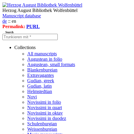
Herzog August Bibliothek Wolfenbüttel
Manuscript database
de
:: en
Permalink:
PURL
Search
Collections
All manuscripts
Augustean in folio
Augustean, small formats
Blankenburgian
Extravagantes
Gudian, greek
Gudian, latin
Helmstedtian
Novi
Novissimi in folio
Novissimi in quart
Novissimi in oktav
Novissimi in duodez
Schulenburgian
Weissenburgian