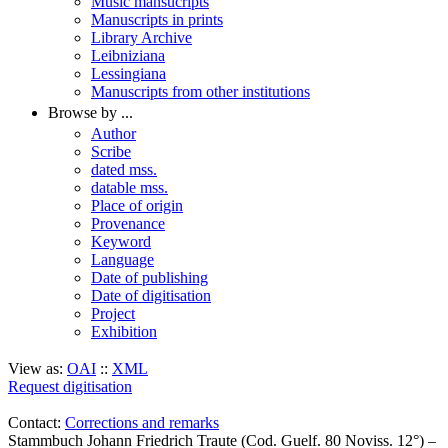
Music mansucripts
Manuscripts in prints
Library Archive
Leibniziana
Lessingiana
Manuscripts from other institutions
Browse by ...
Author
Scribe
dated mss.
datable mss.
Place of origin
Provenance
Keyword
Language
Date of publishing
Date of digitisation
Project
Exhibition
View as:
OAI
::
XML
Request digitisation
Contact:
Corrections and remarks
Stammbuch Johann Friedrich Traute (Cod. Guelf. 80 Noviss. 12°) –