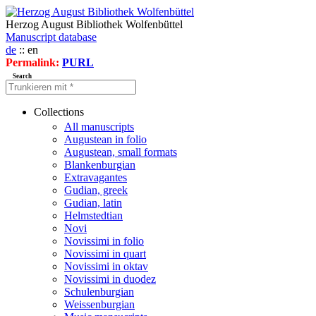
Herzog August Bibliothek Wolfenbüttel
Manuscript database
de
:: en
Permalink:
PURL
Search
Collections
All manuscripts
Augustean in folio
Augustean, small formats
Blankenburgian
Extravagantes
Gudian, greek
Gudian, latin
Helmstedtian
Novi
Novissimi in folio
Novissimi in quart
Novissimi in oktav
Novissimi in duodez
Schulenburgian
Weissenburgian