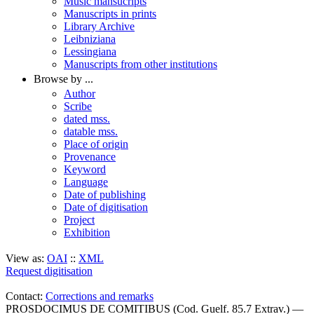
Music mansucripts
Manuscripts in prints
Library Archive
Leibniziana
Lessingiana
Manuscripts from other institutions
Browse by ...
Author
Scribe
dated mss.
datable mss.
Place of origin
Provenance
Keyword
Language
Date of publishing
Date of digitisation
Project
Exhibition
View as:
OAI
::
XML
Request digitisation
Contact:
Corrections and remarks
PROSDOCIMUS DE COMITIBUS (Cod. Guelf. 85.7 Extrav.) —