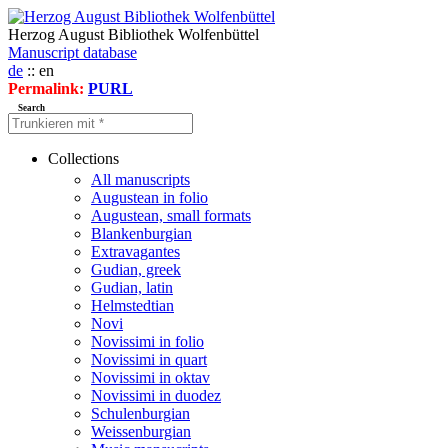
Herzog August Bibliothek Wolfenbüttel
Manuscript database
de
:: en
Permalink:
PURL
Search
Collections
All manuscripts
Augustean in folio
Augustean, small formats
Blankenburgian
Extravagantes
Gudian, greek
Gudian, latin
Helmstedtian
Novi
Novissimi in folio
Novissimi in quart
Novissimi in oktav
Novissimi in duodez
Schulenburgian
Weissenburgian