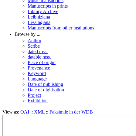
Music mansucripts
Manuscripts in prints
Library Archive
Leibniziana
Lessingiana
Manuscripts from other institutions
Browse by ...
Author
Scribe
dated mss.
datable mss.
Place of origin
Provenance
Keyword
Language
Date of publishing
Date of digitisation
Project
Exhibition
View as:
OAI
::
XML
::
Faksimile in der WDB