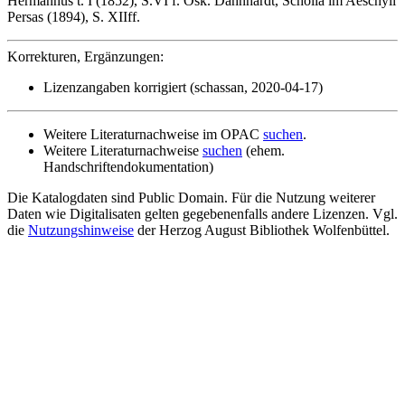
Hermannus t. I (1852), S.VI f. Osk. Dähnhardt, Scholia im Aeschyli
Persas (1894), S. XIIff.
Korrekturen, Ergänzungen:
Lizenzangaben korrigiert (schassan, 2020-04-17)
Weitere Literaturnachweise im OPAC
suchen
.
Weitere Literaturnachweise
suchen
(ehem.
Handschriftendokumentation)
Die Katalogdaten sind Public Domain. Für die Nutzung weiterer
Daten wie Digitalisaten gelten gegebenenfalls andere Lizenzen. Vgl.
die
Nutzungshinweise
der Herzog August Bibliothek Wolfenbüttel.