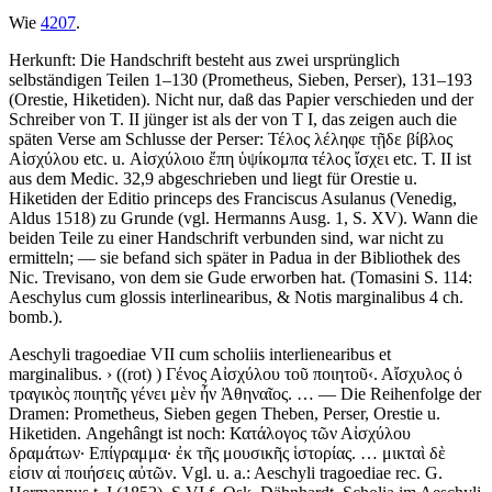
Wie
4207
.
Herkunft: Die Handschrift besteht aus zwei ursprünglich
selbständigen Teilen 1–130 (Prometheus, Sieben, Perser), 131–193
(Orestie, Hiketiden). Nicht nur, daß das Papier verschieden und der
Schreiber von T. II jünger ist als der von T I, das zeigen auch die
späten Verse am Schlusse der Perser:
Τέλος λέληφε τῇδε βίβλος
Αἰσχύλου
etc. u.
Αἰσχύλοιο ἔπη ὑψίκομπα τέλος ἴσχει
etc. T. II ist
aus dem Medic. 32,9 abgeschrieben und liegt für Orestie u.
Hiketiden der Editio princeps des Franciscus Asulanus (Venedig,
Aldus 1518) zu Grunde (vgl. Hermanns Ausg. 1, S. XV). Wann die
beiden Teile zu einer Handschrift verbunden sind, war nicht zu
ermitteln; — sie befand sich später in Padua in der Bibliothek des
Nic. Trevisano, von dem sie Gude erworben hat. (Tomasini S. 114:
Aeschylus cum glossis interlinearibus, & Notis marginalibus 4 ch.
bomb.
).
Aeschyli
tragoediae VII
cum scholiis interlienearibus et
marginalibus
.
›
((rot) )
Γένος Αἰσχύλου τοῦ ποιητοῦ
‹
.
Αἴσχυλος ὁ
τραγικὸς ποιητῆς γένει μὲν ἦν Ἀθηναῖος.
… — Die Reihenfolge der
Dramen: Prometheus, Sieben gegen Theben, Perser, Orestie u.
Hiketiden. Αngehângt ist noch:
Κατάλογος τῶν Αἰσχύλου
δραμάτων· Επίγραμμα· ἐκ τῆς μουσικῆς ἱστορίας.
…
μικταὶ δὲ
εἰσιν αἱ ποιήσεις αὐτῶν.
Vgl. u. a.: Aeschyli tragoediae rec. G.