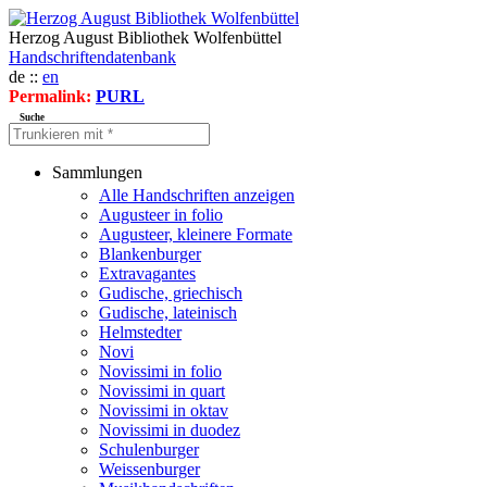
Herzog August Bibliothek Wolfenbüttel
Handschriftendatenbank
de ::
en
Permalink:
PURL
Suche
Sammlungen
Alle Handschriften anzeigen
Augusteer in folio
Augusteer, kleinere Formate
Blankenburger
Extravagantes
Gudische, griechisch
Gudische, lateinisch
Helmstedter
Novi
Novissimi in folio
Novissimi in quart
Novissimi in oktav
Novissimi in duodez
Schulenburger
Weissenburger