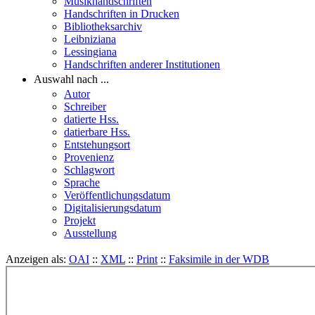
Musikhandschriften
Handschriften in Drucken
Bibliotheksarchiv
Leibniziana
Lessingiana
Handschriften anderer Institutionen
Auswahl nach ...
Autor
Schreiber
datierte Hss.
datierbare Hss.
Entstehungsort
Provenienz
Schlagwort
Sprache
Veröffentlichungsdatum
Digitalisierungsdatum
Projekt
Ausstellung
Anzeigen als:
OAI
::
XML
::
Print
::
Faksimile in der WDB